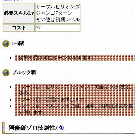
サーブルビリオンズ
必要スキルLv
ジャンゴ7ターン
その他は初期レベル
コスト
77
1~6階
攻撃を受けずにターンを稼ぎます。
ブルック戦
1ターン目：ビリオンズとジャンゴで全キャラ[技]に
変換。
2ターン目：普通に攻撃します。
3ターン目：ヘルメッポで封じ回復。以降は通常攻撃
で倒します。
阿修羅ゾロ技属性パ
0