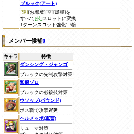
ブルック(アート)
[連]
[お邪魔]
[空]
[爆弾]を
すべて
[技]
スロットに変換
1ターンスロット強化1.5倍
メンバー候補
0
キャラ
特徴
ダンシング・ジャンゴ
ブルックの先制攻撃対策
和服ゾロ
ブルックの必殺技対策
ウソップ(パウンド)
ボス戦で攻撃遅延
ヘルメッポ(軍曹)
リューマ対策