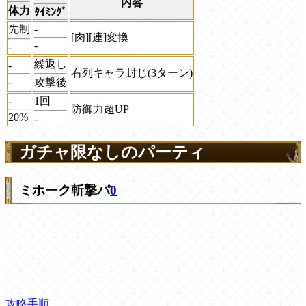
内容
体力
ﾀｲﾐﾝｸﾞ
先制
-
[肉][連]変換
-
-
繰返し
-
右列キャラ封じ(3ターン)
-
攻撃後
-
1回
防御力超UP
20%
-
ガチャ限なしのパーティ
ミホーク斬撃パ
0
攻略手順