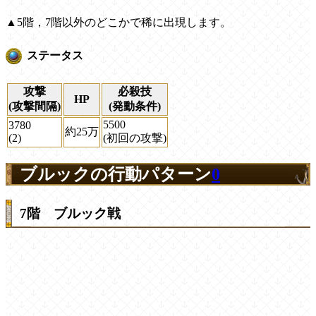
▲5階，7階以外のどこかで稀に出現します。
ステータス
攻撃
必殺技
HP
(攻撃間隔)
(発動条件)
5500
3780
約25万
(2)
(初回の攻撃)
ブルックの行動パターン
0
7階 ブルック戦