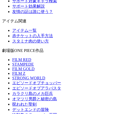
サポート対象キャラ検索
サポート効果解説
友情の証は誰に使う？
アイテム関連
アイテム一覧
赤チケットの入手方法
スタミナ肉の使い方
劇場版ONE PIECE作品
FILM RED
STAMPEDE
FILM GOLD
FILM Z
STRONG WORLD
エピソードオブチョッパー
エピソードオブアラバスタ
カラクリ島のメカ巨兵
オマツリ男爵と秘密の島
呪われた聖剣
デットエンドの冒険