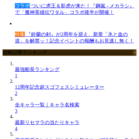
コラボ
ついに虎王＆影虎が来た！『鋼嵐 - メカラシ』
で「魔神英雄伝ワタル」コラボ後半が開催！
特集
『鈴蘭の剣』が2周年を迎え、新章「氷と血の
道」を解禁ッ！記念イベントの報酬もお見逃し無く！
攻略記事ランキング
最強船長ランキング
1
12周年記念超スゴフェスシミュレーター
2
全キャラ一覧｜キャラ名検索
3
最新リセマラの当たりキャラ
4