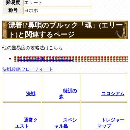
難易度
エリート
称号
ヨホホ
漂着!?鼻唄のブルック「魂」(エリー
ト)と関連するページ
他の難易度の攻略法はこちら
エキスパート「ガイコツ」
決戦攻略フローチャート
特訓の
決戦
コロシアム
森
通常ク
スペシ
トレジャー
エスト
ャル島
マップ