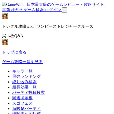
事前ガチャ
ゲーム検索
ログイン
トレクル攻略wiki | ワンピーストレジャークルーズ
掲示板Q&A
トップに戻る
ゲーム攻略一覧を見る
キャラ一覧
最強ランキング
絞り込み検索
船長効果一覧
パーティ投稿検索
同盟掲示板
スゴフェス
海賊祭パーティ
海賊王への軌跡