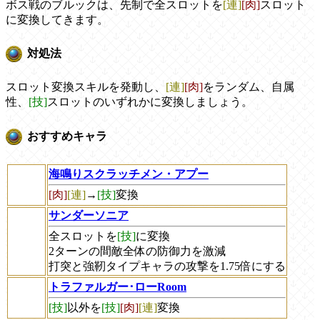
ボス戦のブルックは、先制で全スロットを
[連]
[肉]
スロット
に変換してきます。
対処法
スロット変換スキルを発動し、
[連]
[肉]
をランダム、自属
性、
[技]
スロットのいずれかに変換しましょう。
おすすめキャラ
海鳴りスクラッチメン・アプー
[肉]
[連]
→
[技]
変換
サンダーソニア
全スロットを
[技]
に変換
2ターンの間敵全体の防御力を激減
打突と強靭タイプキャラの攻撃を1.75倍にする
トラファルガー･ローRoom
[技]
以外を
[技]
[肉]
[連]
変換