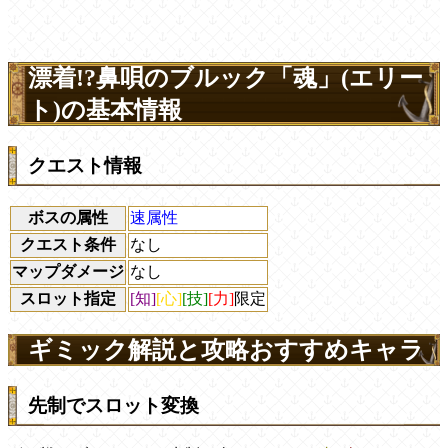
漂着!?鼻唄のブルック「魂」(エリー
ト)の基本情報
クエスト情報
ボスの属性
速属性
クエスト条件
なし
マップダメージ
なし
スロット指定
[知]
[心]
[技]
[力]
限定
ギミック解説と攻略おすすめキャラ
先制でスロット変換