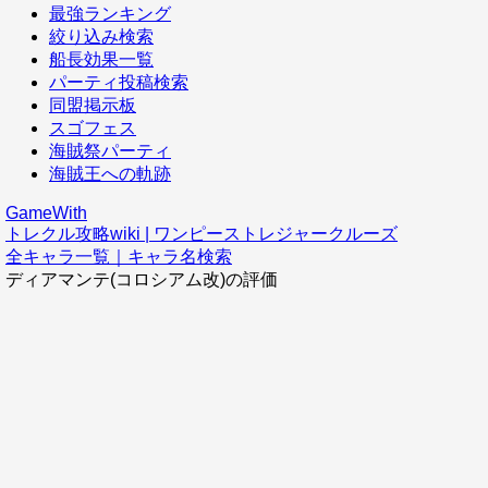
最強ランキング
絞り込み検索
船長効果一覧
パーティ投稿検索
同盟掲示板
スゴフェス
海賊祭パーティ
海賊王への軌跡
GameWith
トレクル攻略wiki | ワンピーストレジャークルーズ
全キャラ一覧｜キャラ名検索
ディアマンテ(コロシアム改)の評価