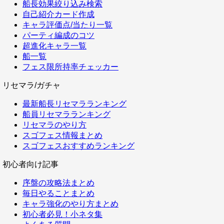
船長効果絞り込み検索
自己紹介カード作成
キャラ評価点/当たり一覧
パーティ編成のコツ
超進化キャラ一覧
船一覧
フェス限所持率チェッカー
リセマラ/ガチャ
最新船長リセマラランキング
船員リセマラランキング
リセマラのやり方
スゴフェス情報まとめ
スゴフェスおすすめランキング
初心者向け記事
序盤の攻略法まとめ
毎日やることまとめ
キャラ強化のやり方まとめ
初心者必見！小ネタ集