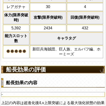
ダメージを受けて次のターン、自分
がかかっている時、1ターンの間知属性と
レアガチャ
30
4
+200される/被ダメージ量上昇状態を
ラの通常攻撃による属性相性の影響を2.5
時、1ターンの間同属性・同タイプキャラ
自分のスロット封じ状態を5ターン回
体力(限界突破
攻撃(限界突破時)
回復(限界突破時)
響を2.75倍にし、必殺発動時場が「ナワ
時)
つ「ナワバリ：打突タイプ」の時、強靭
5,392
2434
432
ラの次回の最後のタップ時の攻撃を80%
の効果がかかった場合蓄積可能：最大蓄積
能力スロット
タイプ等の指定に関わらず、攻撃可能キ
キャラタグ
数
した際、最後のタップ時に効果が消費さ
新巨兵海賊団、巨人族、エルバフ編、ホ
上限突破
ーミーズ
船長効果の評価
船長効果の内容
-
上記の内容は超進化後/Lv上限突破による最大強化状態の効果