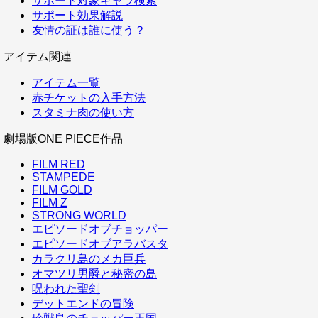
サポート対象キャラ検索
サポート効果解説
友情の証は誰に使う？
アイテム関連
アイテム一覧
赤チケットの入手方法
スタミナ肉の使い方
劇場版ONE PIECE作品
FILM RED
STAMPEDE
FILM GOLD
FILM Z
STRONG WORLD
エピソードオブチョッパー
エピソードオブアラバスタ
カラクリ島のメカ巨兵
オマツリ男爵と秘密の島
呪われた聖剣
デットエンドの冒険