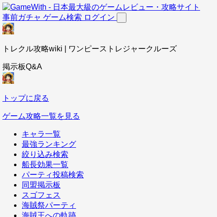
事前ガチャ
ゲーム検索
ログイン
トレクル攻略wiki | ワンピーストレジャークルーズ
掲示板Q&A
トップに戻る
ゲーム攻略一覧を見る
キャラ一覧
最強ランキング
絞り込み検索
船長効果一覧
パーティ投稿検索
同盟掲示板
スゴフェス
海賊祭パーティ
海賊王への軌跡