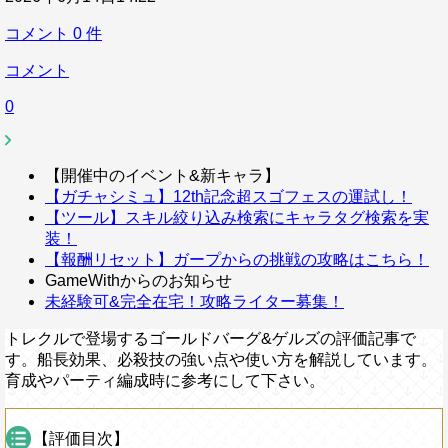
コメント
0
件
コメント
0
【開催中のイベント&新キャラ】
【ガチャシミュ】12th記念超スゴフェスの運試し！
【ツール】スキル絞り込み検索にキャラタグ検索を実
装！
【報酬リセット】ガープからの挑戦の攻略はこちら！
GameWithからのお知らせ
未経験可&完全在宅！攻略ライター募集！
トレクルで登場するゴールドバーグ&ゲルズの評価記事で
す。船長効果、必殺技の強い点や使い方を解説しています。
育成やパーティ編成時に参考にして下さい。
【評価目次】