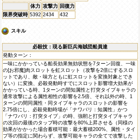
体力
攻撃力
回復力
限界突破時
5392
2434
432
スキル
必殺技：現る新巨兵海賊団船員達
発動ターン：
一味にかかっている船長効果無効状態を7ターン回復、一味
の[お邪魔]肉スロットを虹スロット（攻撃を2倍にするスロ
ットであり、敵・味方ともに虹スロットを変換対象とでき
ない）に変換、必殺発動時すでにスロット影響増大効果が
かかっている時、1ターンの間知属性と打突タイプキャラの
通常攻撃による属性相性の影響を2.5倍、それ以外の時、1
ターンの間同属性・同タイプキャラのスロットの影響を
2.75倍にし、必殺発動時場が「ナワバリ：知属性」かつ
「ナワバリ：打突タイプ」の時、強靭と打突タイプキャラ
の次回の最後のタップ時の攻撃を80%上昇させる（同様の
効果がかかった場合蓄積可能：最大蓄積200%、属性・タイ
プ等の指定に関わらず、攻撃可能キャラの全てで攻撃した