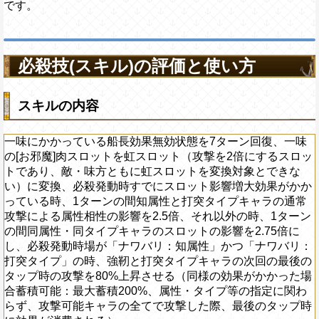
です。
必殺技(スキル)の評価と使い方
スキルの内容
一味にかかっている船長効果無効状態を7ターン回復、一味
の[お邪魔]肉スロットを虹スロット（攻撃を2倍にするスロッ
トであり、敵・味方ともに虹スロットを変換対象とできな
い）に変換、必殺発動時すでにスロット影響増大効果がかか
っている時、1ターンの間知属性と打突タイプキャラの通常
攻撃による属性相性の影響を2.5倍、それ以外の時、1ターン
の間同属性・同タイプキャラのスロットの影響を2.75倍に
し、必殺発動時場が「ナワバリ：知属性」かつ「ナワバリ：
打突タイプ」の時、強靭と打突タイプキャラの次回の最後の
タップ時の攻撃を80%上昇させる（同様の効果がかかった場
合蓄積可能：最大蓄積200%、属性・タイプ等の指定に関わ
らず、攻撃可能キャラの全てで攻撃した際、最後のタップ時