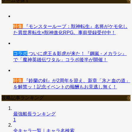
ゲームを探す
特集
『モンスターループ：獣神転生』名将がケモ化し
た異世界転生×獣神進化RPG。事前登録受付中！
コラボ
ついに虎王＆影虎が来た！『鋼嵐 - メカラシ』
で「魔神英雄伝ワタル」コラボ後半が開催！
特集
『鈴蘭の剣』が2周年を迎え、新章「氷と血の道」
を解禁ッ！記念イベントの報酬もお見逃し無く！
攻略記事ランキング
最強船長ランキング
1
全キャラ一覧｜キャラ名検索