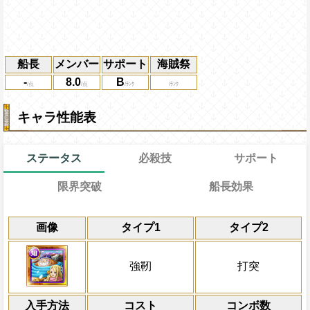
船長
メンバー
サポート
海賊祭
-
8.0
B
キャラ性能表
ステータス
必殺技
サポート
限界突破
船長効果
能
通常時
通常
効果
限界突破
画像
タイプ1
タイプ2
習得する効果
力
-
冒険中1回限り、敵から船長効果無効状態
通常時
の一味の行動時に一味にかかっている船
自分は吹き飛ばされず、強靭と打突
Lv上限突破
一味にかかっている船長効果無効状態を7
強靭
打突
2ターン回復する
[力]スロットも有利スロット扱いにな
味の[お邪魔]肉スロットを虹スロット（攻
ロットであり、敵・味方ともに虹スロッ
対象
一味の基礎攻撃力と基礎体力が+150
入手方法
きない）に変換、必殺発動時すでにスロ
コスト
コンボ数
新巨兵海賊団