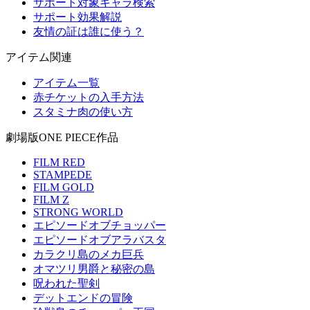
サポート対象キャラ検索
サポート効果解説
友情の証は誰に使う？
アイテム関連
アイテム一覧
赤チケットの入手方法
スタミナ肉の使い方
劇場版ONE PIECE作品
FILM RED
STAMPEDE
FILM GOLD
FILM Z
STRONG WORLD
エピソードオブチョッパー
エピソードオブアラバスタ
カラクリ島のメカ巨兵
オマツリ男爵と秘密の島
呪われた聖剣
デットエンドの冒険