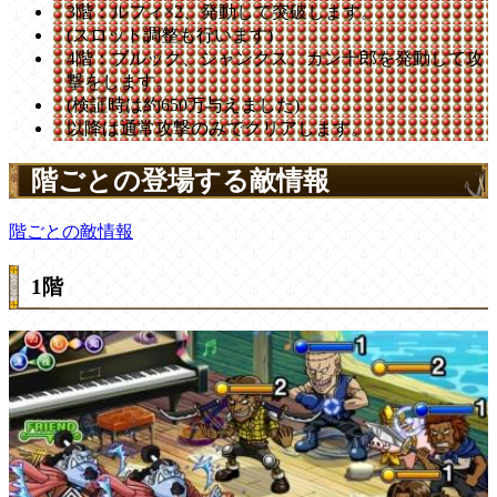
3階：ルフィ×2、発動して突破します。
(スロット調整も行います)
4階：ブルック、シャンクス、カン十郎を発動して攻
撃をします。
(検証時は約650万与えました)
以降は通常攻撃のみでクリアします。
階ごとの登場する敵情報
階ごとの敵情報
1階