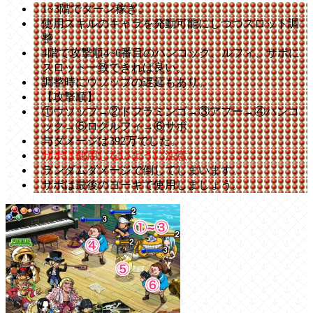
1~3階でターン稼ぎ。
使用スキルのキャラを発動可能にしつつスロット調
整。
4階で攻撃順4~6番目のハンコック、ルフィ、サボに
スロット一致できれば良い。
調整時にウソップの遅延もあり。
【攻撃順】
①ウソップ→②ドフラミンゴ→③アプー→④ハンコ
ック→⑤ログルフィ→⑥サボ
与ダメージは392万でした。
サボは使用しないように注意
ランダムダメージで倒してしまいます。
サボは最後のヨーキで使用しましょう。