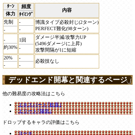
ﾀｰﾝ
頻度
内容
体力
ﾀｲﾐﾝｸﾞ
先制
-
博識タイプ必殺封じ(2ターン)
PERFECT難化(98ターン)
-
-
ダメージ半減/攻撃力UP
-
1回
(5496ダメージに上昇)
約30%
-
攻撃間隔が1に短縮
20%
-
必殺技なし
-
-
デッドエンド開幕と関連するページ
他の難易度の攻略法はこちら
エキスパート｢歓喜｣
エリート｢陽気｣
ドロップするキャラの評価はこちら
ヨーキ