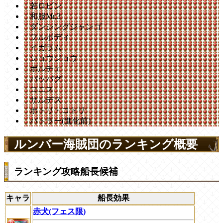
若ロビン
和服Mr.3
ダンシングジャンゴ
フルボディ
イガラム
ショウジョウ
ポルチェ
パッパグ
コニス
サルデス
ホトリ・コトリ
バトラー(進化前)
ルンバー海賊団のランキング概要
ランキング攻略船長候補
キャラ
船長効果
赤犬(フェス限)