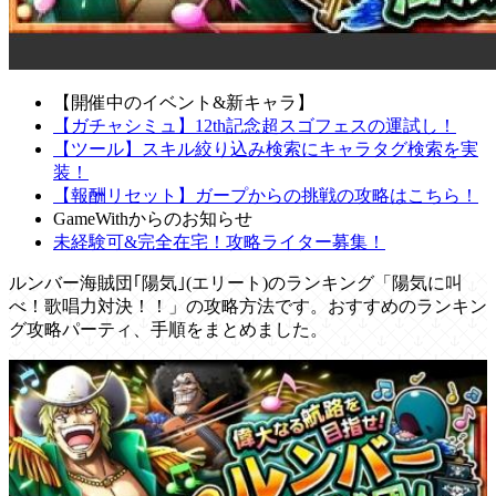
【開催中のイベント&新キャラ】
【ガチャシミュ】12th記念超スゴフェスの運試し！
【ツール】スキル絞り込み検索にキャラタグ検索を実
装！
【報酬リセット】ガープからの挑戦の攻略はこちら！
GameWithからのお知らせ
未経験可&完全在宅！攻略ライター募集！
ルンバー海賊団｢陽気｣(エリート)のランキング「陽気に叫
べ！歌唱力対決！！」の攻略方法です。おすすめのランキン
グ攻略パーティ、手順をまとめました。