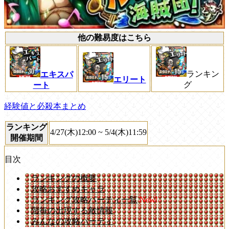
他の難易度はこちら
ランキン
エキスパ
エリート
グ
ート
経験値と必殺本まとめ
ランキング
4/27(木)12:00 ~ 5/4(木)11:59
開催期間
目次
ランキングの概要
攻略おすすめキャラ
ランキング攻略パーティ一覧
New!
階毎の出現する敵情報
みんなの攻略パーティ