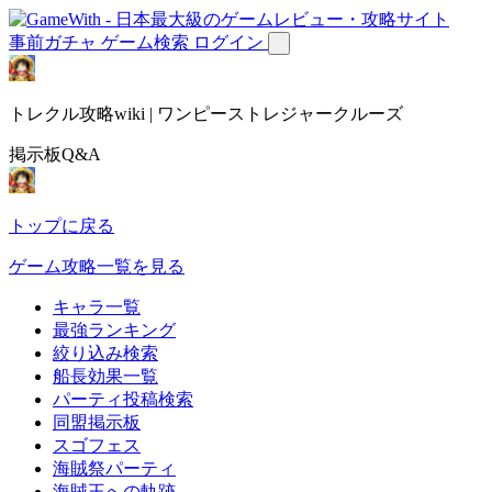
事前ガチャ
ゲーム検索
ログイン
トレクル攻略wiki | ワンピーストレジャークルーズ
掲示板Q&A
トップに戻る
ゲーム攻略一覧を見る
キャラ一覧
最強ランキング
絞り込み検索
船長効果一覧
パーティ投稿検索
同盟掲示板
スゴフェス
海賊祭パーティ
海賊王への軌跡