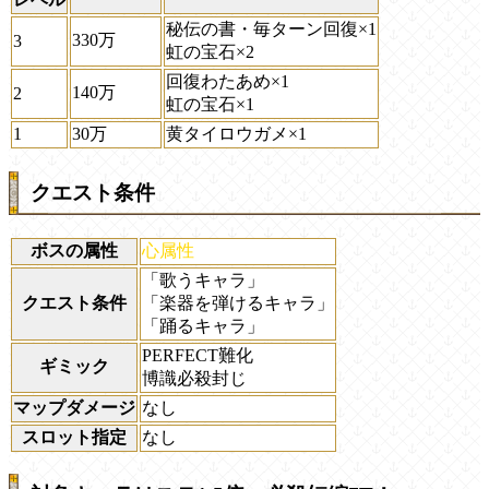
秘伝の書・毎ターン回復×1
330万
3
虹の宝石×2
回復わたあめ×1
140万
2
虹の宝石×1
1
30万
黄タイロウガメ×1
クエスト条件
ボスの属性
心属性
「歌うキャラ」
クエスト条件
「楽器を弾けるキャラ」
「踊るキャラ」
PERFECT難化
ギミック
博識必殺封じ
マップダメージ
なし
スロット指定
なし