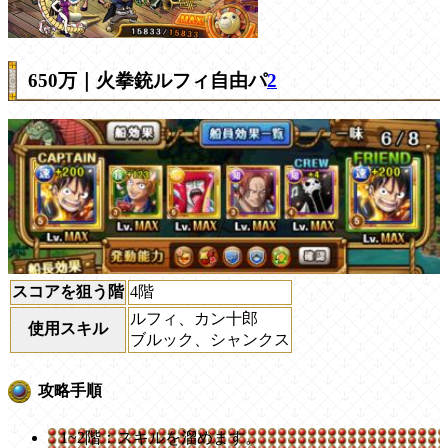
650万｜火拳銃ルフィ自由パ
2
スコアを狙う階
4階
ルフィ、カン十郎
使用スキル
ブルック、シャンクス
攻略手順
1~2階：スキルを溜めます。