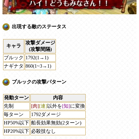
出現する敵のステータス
攻撃ダメージ
キャラ
(攻撃間隔)
ブルック
1792(1→1)
ナギナタ
860(1~3→1)
ブルックの攻撃パターン
発動ターン
内容
先制
[肉]
[連]
以外を
[知]
に変換
毎ターン
1792ダメージ
HP50%以下
船長効果無効(2ターン)
HP20%以下
必殺技なし