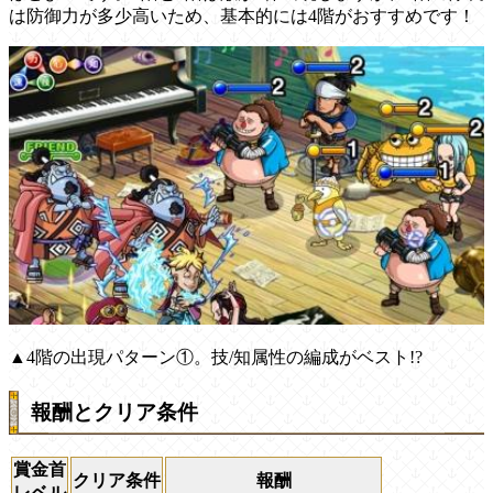
は防御力が多少高いため、基本的には4階がおすすめです！
▲4階の出現パターン①。技/知属性の編成がベスト!?
報酬とクリア条件
賞金首
クリア条件
報酬
レベル