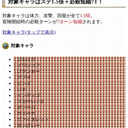
対象キャラはステ1.5倍＋必殺短縮7T！
対象キャラは体力、攻撃、回復が全て
1.5倍
。
冒険開始時の必殺ターンが
7ターン短縮
されます。
対象キャラ(タップで表示)
対象キャラ
ブルック
イワンコフ
フランキー
アプー
ビンズ
シキ
インディゴ
スカーレット
テゾーロ
カリーナ
ヴァイオレット
ボンクレー