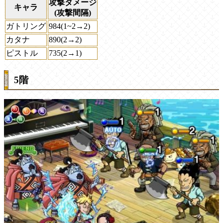
攻撃ダメージ
キャラ
(攻撃間隔)
ガトリング
984(1~2→2)
カタナ
890(2→2)
ピストル
735(2→1)
5階