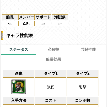
船長
メンバー
サポート
海賊祭
-
2.0
キャラ性能表
ステータス
必殺技
共闘性能
船長効果
通常
20→12ターン
共闘性能
限界突破
通常時
-
画像
タイプ1
タイプ2
射撃タイプキャラの攻撃を3倍にし、ター
冒険開始時の必殺ター
通常時
と体力が減少する
属性
キャラの攻撃を6倍
敵全体のHPを15%減らす
船長効果
強靭
射撃
にし、他の属性キャラの
Lv上限突破
上限突破
倍、体力を1.25倍にす
入手方法
コスト
ターン数：8
コンボ数
敵1体のHPを25%減