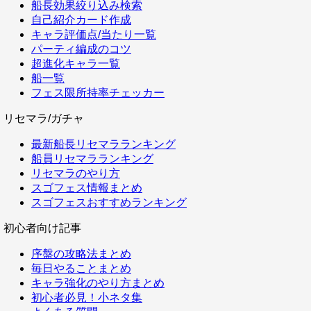
船長効果絞り込み検索
自己紹介カード作成
キャラ評価点/当たり一覧
パーティ編成のコツ
超進化キャラ一覧
船一覧
フェス限所持率チェッカー
リセマラ/ガチャ
最新船長リセマラランキング
船員リセマラランキング
リセマラのやり方
スゴフェス情報まとめ
スゴフェスおすすめランキング
初心者向け記事
序盤の攻略法まとめ
毎日やることまとめ
キャラ強化のやり方まとめ
初心者必見！小ネタ集