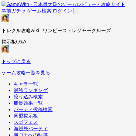
事前ガチャ
ゲーム検索
ログイン
トレクル攻略wiki | ワンピーストレジャークルーズ
掲示板Q&A
トップに戻る
ゲーム攻略一覧を見る
キャラ一覧
最強ランキング
絞り込み検索
船長効果一覧
パーティ投稿検索
同盟掲示板
スゴフェス
海賊祭パーティ
海賊王への軌跡