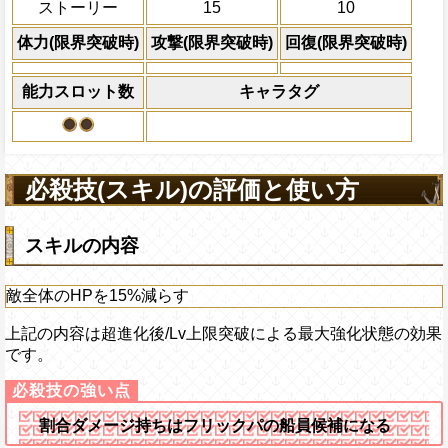
ストーリー
15
10
体力の上限を無視して
×30倍の全プレイヤ
体力(限界突破時)
攻撃(限界突破時)
回復(限界突破時)
必殺技
(最大体力の2倍上限
えている時、体力満タ
能力スロット数
キャラタグ
になる)、全プレイヤ
果無効を2ターン回復
2ターンの間敵全体の
アクション
を30%下げ、射撃タイ
必殺技(スキル)の評価と使い方
げる
スキルの内容
敵全体のHPを15%減らす
上記の内容は超進化後/Lv上限突破による最大強化状態の効果
です。
割合ダメージ持ちはフリックパの船員候補になる