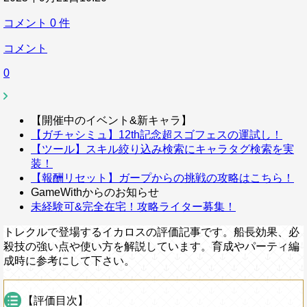
コメント
0
件
コメント
0
【開催中のイベント&新キャラ】
【ガチャシミュ】12th記念超スゴフェスの運試し！
【ツール】スキル絞り込み検索にキャラタグ検索を実
装！
【報酬リセット】ガープからの挑戦の攻略はこちら！
GameWithからのお知らせ
未経験可&完全在宅！攻略ライター募集！
トレクルで登場するイカロスの評価記事です。船長効果、必
殺技の強い点や使い方を解説しています。育成やパーティ編
成時に参考にして下さい。
【評価目次】