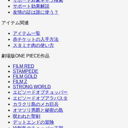
サポート対象キャラ検索
サポート効果解説
友情の証は誰に使う？
アイテム関連
アイテム一覧
赤チケットの入手方法
スタミナ肉の使い方
劇場版ONE PIECE作品
FILM RED
STAMPEDE
FILM GOLD
FILM Z
STRONG WORLD
エピソードオブチョッパー
エピソードオブアラバスタ
カラクリ島のメカ巨兵
オマツリ男爵と秘密の島
呪われた聖剣
デットエンドの冒険