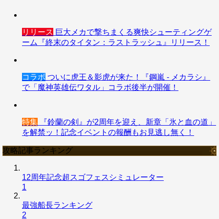
リリース
巨大メカで撃ちまくる爽快シューティングゲ
ーム『終末のタイタン：ラストラッシュ』リリース！
コラボ
ついに虎王＆影虎が来た！『鋼嵐 - メカラシ』
で「魔神英雄伝ワタル」コラボ後半が開催！
特集
『鈴蘭の剣』が2周年を迎え、新章「氷と血の道」
を解禁ッ！記念イベントの報酬もお見逃し無く！
攻略記事ランキング
12周年記念超スゴフェスシミュレーター
1
最強船長ランキング
2