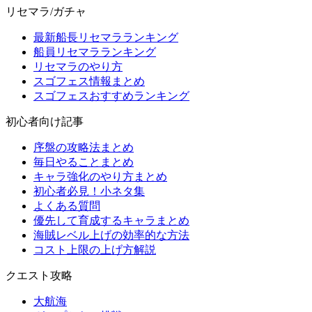
リセマラ/ガチャ
最新船長リセマラランキング
船員リセマラランキング
リセマラのやり方
スゴフェス情報まとめ
スゴフェスおすすめランキング
初心者向け記事
序盤の攻略法まとめ
毎日やることまとめ
キャラ強化のやり方まとめ
初心者必見！小ネタ集
よくある質問
優先して育成するキャラまとめ
海賊レベル上げの効率的な方法
コスト上限の上げ方解説
クエスト攻略
大航海