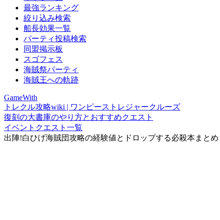
最強ランキング
絞り込み検索
船長効果一覧
パーティ投稿検索
同盟掲示板
スゴフェス
海賊祭パーティ
海賊王への軌跡
GameWith
トレクル攻略wiki | ワンピーストレジャークルーズ
復刻の大書庫のやり方とおすすめクエスト
イベントクエスト一覧
出陣!白ひげ海賊団攻略の経験値とドロップする必殺本まとめ