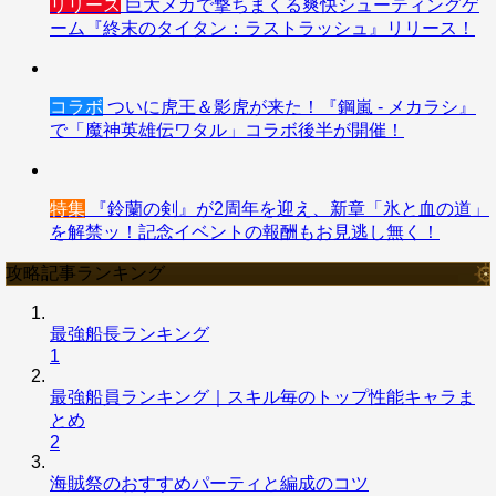
リリース
巨大メカで撃ちまくる爽快シューティングゲ
ーム『終末のタイタン：ラストラッシュ』リリース！
コラボ
ついに虎王＆影虎が来た！『鋼嵐 - メカラシ』
で「魔神英雄伝ワタル」コラボ後半が開催！
特集
『鈴蘭の剣』が2周年を迎え、新章「氷と血の道」
を解禁ッ！記念イベントの報酬もお見逃し無く！
攻略記事ランキング
最強船長ランキング
1
最強船員ランキング｜スキル毎のトップ性能キャラま
とめ
2
海賊祭のおすすめパーティと編成のコツ