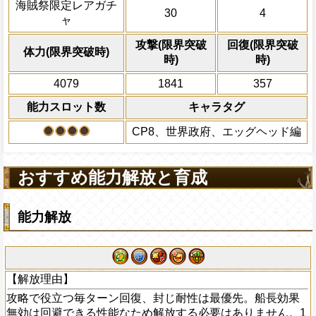
必殺技
海賊祭限定レアガチ
30
4
全体にかかっている有
ャ
ン減らす
攻撃(限界突破
回復(限界突破
2ターンの間敵全体の
体力(限界突破時)
時)
時)
アクション
を30%下げ、野心タイ
げる
4079
1841
357
能力スロット数
キャラタグ
CP8、世界政府、エッグヘッド編
おすすめ能力解放と育成
能力解放
【解放理由】
攻略で役立つ毎ターン回復、封じ耐性は最優先。船長効果
無効は回避できる性能なため解放する必要はありません。1