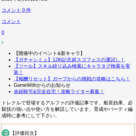
コメント
0
件
コメント
0
【開催中のイベント&新キャラ】
【ガチャシミュ】12th記念超スゴフェスの運試し！
【ツール】スキル絞り込み検索にキャラタグ検索を実
装！
【報酬リセット】ガープからの挑戦の攻略はこちら！
GameWithからのお知らせ
未経験可&完全在宅！攻略ライター募集！
トレクルで登場するアルファの評価記事です。船長効果、必
殺技の強い点や使い方を解説しています。育成やパーティ編
成時に参考にして下さい。
【評価目次】