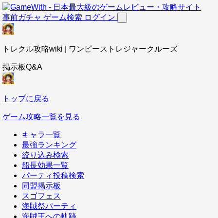
事前ガチャ
ゲーム検索
ログイン
トレクル攻略wiki | ワンピーストレジャークルーズ
掲示板Q&A
トップに戻る
ゲーム攻略一覧を見る
キャラ一覧
最強ランキング
絞り込み検索
船長効果一覧
パーティ投稿検索
同盟掲示板
スゴフェス
海賊祭パーティ
海賊王への軌跡