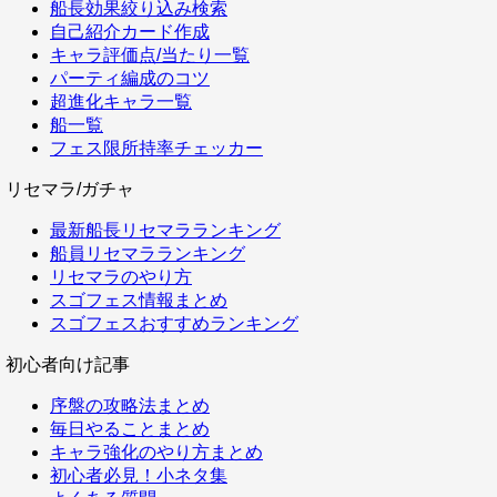
船長効果絞り込み検索
自己紹介カード作成
キャラ評価点/当たり一覧
パーティ編成のコツ
超進化キャラ一覧
船一覧
フェス限所持率チェッカー
リセマラ/ガチャ
最新船長リセマラランキング
船員リセマラランキング
リセマラのやり方
スゴフェス情報まとめ
スゴフェスおすすめランキング
初心者向け記事
序盤の攻略法まとめ
毎日やることまとめ
キャラ強化のやり方まとめ
初心者必見！小ネタ集