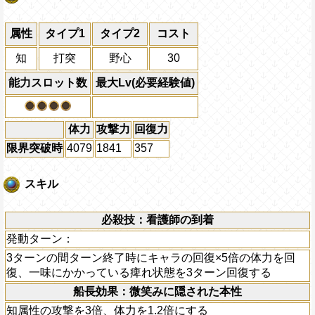
属性
タイプ1
タイプ2
コスト
知
打突
野心
30
能力スロット数
最大Lv(必要経験値)
体力
攻撃力
回復力
限界突破時
4079
1841
357
スキル
必殺技：看護師の到着
発動ターン：
3ターンの間ターン終了時にキャラの回復×5倍の体力を回
復、一味にかかっている痺れ状態を3ターン回復する
船長効果：微笑みに隠された本性
知属性の攻撃を3倍、体力を1.2倍にする