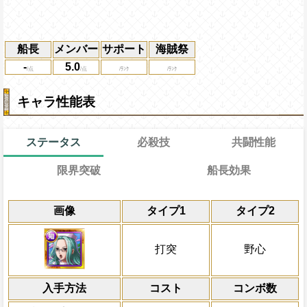
船長
メンバー
サポート
海賊祭
-
5.0
キャラ性能表
ステータス
必殺技
共闘性能
限界突破
船長効果
能力
通常
通常時
習得する効果
共闘性能
限界突破
画像
タイプ1
タイプ2
知属性の攻撃を3倍、体力を1.2倍にする
冒険開始時の必殺ター
通常時
知属性の基礎攻撃力が+100される
属性
キャラの攻撃を6倍
3ターンの間ターン終了時にキャラの回復
Lv上限突破
船長効果
打突
野心
心属性から受けるダメージを5％減
にし、他の属性キャラの
復、一味にかかっている痺れ状態を3ター
倍、体力を1.25倍にす
上限突破
知属性から受けるダメージを5％減
入手方法
コスト
ターン数：11
コンボ数
敵全体の攻撃を3ター