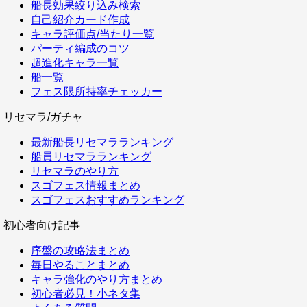
船長効果絞り込み検索
自己紹介カード作成
キャラ評価点/当たり一覧
パーティ編成のコツ
超進化キャラ一覧
船一覧
フェス限所持率チェッカー
リセマラ/ガチャ
最新船長リセマラランキング
船員リセマラランキング
リセマラのやり方
スゴフェス情報まとめ
スゴフェスおすすめランキング
初心者向け記事
序盤の攻略法まとめ
毎日やることまとめ
キャラ強化のやり方まとめ
初心者必見！小ネタ集