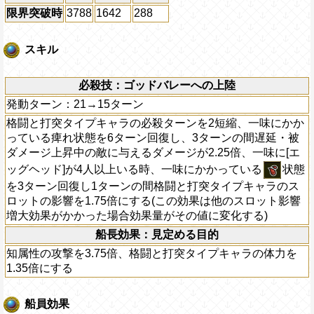
限界突破時
3788
1642
288
スキル
必殺技：ゴッドバレーへの上陸
発動ターン：21→15ターン
格闘と打突タイプキャラの必殺ターンを2短縮、一味にかか
っている痺れ状態を6ターン回復し、3ターンの間遅延・被
ダメージ上昇中の敵に与えるダメージが2.25倍、一味に[エ
ッグヘッド]が4人以上いる時、一味にかかっている
状態
を3ターン回復し1ターンの間格闘と打突タイプキャラのス
ロットの影響を1.75倍にする(この効果は他のスロット影響
増大効果がかかった場合効果量がその値に変化する)
船長効果：見定める目的
知属性の攻撃を3.75倍、格闘と打突タイプキャラの体力を
1.35倍にする
船員効果