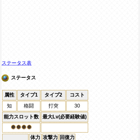
ステータス表
ステータス
属性
タイプ1
タイプ2
コスト
知
格闘
打突
30
能力スロット数
最大Lv(必要経験値)
体力
攻撃力
回復力