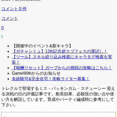
コメント
0
件
コメント
0
【開催中のイベント&新キャラ】
【ガチャシミュ】12th記念超スゴフェスの運試し！
【ツール】スキル絞り込み検索にキャラタグ検索を実
装！
【報酬リセット】ガープからの挑戦の攻略はこちら！
GameWithからのお知らせ
未経験可&完全在宅！攻略ライター募集！
トレクルで登場するミス・バッキンガム・ステューシー 迎え
る決戦の日の評価記事です。船長効果、必殺技の強い点や使
い方を解説しています。育成やパーティ編成時に参考にして
下さい。