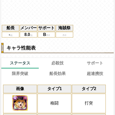
船長
メンバー
サポート
海賊祭
-
8.0
B
キャラ性能表
ステータス
必殺技
サポート
限界突破
船長効果
超連携技
能力
通常
21→15ターン
習得する効果
通常時
効果
効果
限界突破
画像
タイプ1
タイプ2
冒険中1回限り、敵から痺れ状態を受けた
知属性の攻撃を3.75倍、格闘と打突タイ
1ターンの間力属性・打突・強靭タイプキ
通常時
自分は必殺ターン巻き戻しを3ター
行動時に一味にかかっている痺れ状態を2
1.35倍にする
力上昇1.5倍にし1ターンの間一味がダメ
格闘と打突タイプキャラの必殺ターンを2
格闘
打突
合の50%攻撃を上昇させる効果を発動する
格闘と打突タイプキャラの基礎回復力
かっている痺れ状態を6ターン回復し、3
Lv上限突破
対象
が80%の場合は1.4倍となる)
被ダメージ上昇中の敵に与えるダメージが2
エドワード・ニューゲート(白ひげ)
自分のスロット封じ状態を5ターン