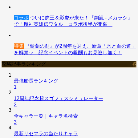
コラボ
ついに虎王＆影虎が来た！『鋼嵐 - メカラシ』
で「魔神英雄伝ワタル」コラボ後半が開催！
特集
『鈴蘭の剣』が2周年を迎え、新章「氷と血の道」
を解禁ッ！記念イベントの報酬もお見逃し無く！
攻略記事ランキング
最強船長ランキング
1
12周年記念超スゴフェスシミュレーター
2
全キャラ一覧｜キャラ名検索
3
最新リセマラの当たりキャラ