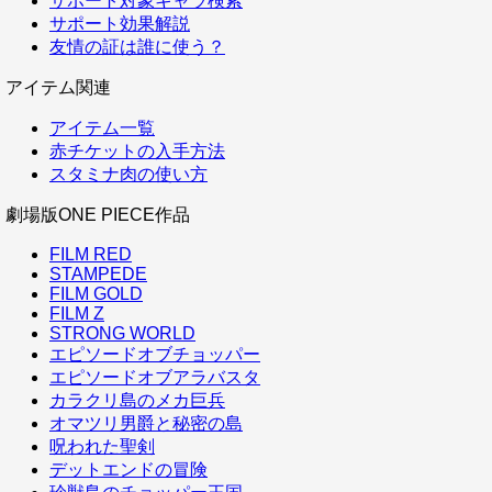
サポート対象キャラ検索
サポート効果解説
友情の証は誰に使う？
アイテム関連
アイテム一覧
赤チケットの入手方法
スタミナ肉の使い方
劇場版ONE PIECE作品
FILM RED
STAMPEDE
FILM GOLD
FILM Z
STRONG WORLD
エピソードオブチョッパー
エピソードオブアラバスタ
カラクリ島のメカ巨兵
オマツリ男爵と秘密の島
呪われた聖剣
デットエンドの冒険