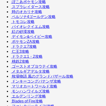
ぽこあポケモン攻略
スプラレイダース攻略
時のオカリナ攻略
ペルソナ4ゴールデン攻略
トモコレ攻略
バイオレクイエム攻略
紅の砂漠攻略
デイモン&ベイビー攻略
ポケモンZA攻略
ドラクエ7攻略
仁王3攻略
ドラクエ1・2攻略
桃鉄2攻略
ゴーストオブヨウテイ攻略
メタルギアデルタ攻略
牧場物語 風のグランドバザール攻略
ドンキーコングバナンザ攻略
マリオカートワールド攻略
モンハンワイルズ攻略
エルデンリング攻略
Blades of Fire攻略