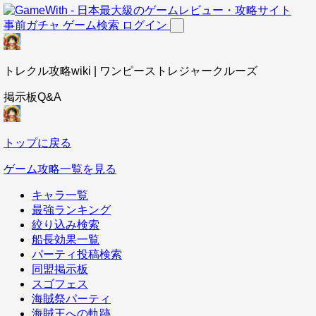
事前ガチャ
ゲーム検索
ログイン
トレクル攻略wiki | ワンピーストレジャークルーズ
掲示板Q&A
トップに戻る
ゲーム攻略一覧を見る
キャラ一覧
最強ランキング
絞り込み検索
船長効果一覧
パーティ投稿検索
同盟掲示板
スゴフェス
海賊祭パーティ
海賊王への軌跡