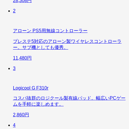
28,308円
2
アローン PS5用無線コントローラー
プレステ5対応のアローン製ワイヤレスコントローラ
ー。サブ機としても優秀。
11,480円
3
Logicool G F310r
コスパ抜群のロジクール製有線パッド。幅広いPCゲー
ムを手軽に楽しめます。
2,860円
4