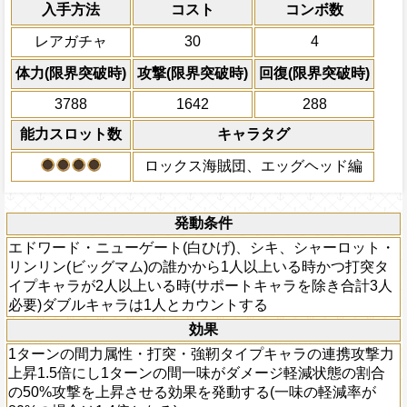
入手方法
コスト
コンボ数
発動条件
[エッグヘッド]が4人以上いる時、一味に
回復無効を5ターン回復する
状態を3ターン回復し1ターンの間格闘と
エドワード・ニューゲート(白ひげ)、シ
レアガチャ
30
4
のスロットの影響を1.75倍にする(この
ト・リンリン(ビッグマム)の誰かから1人
影響増大効果がかかった場合効果量がその
突タイプキャラが2人以上いる時(サポー
体力(限界突破時)
攻撃(限界突破時)
回復(限界突破時)
計3人必要)ダブルキャラは1人とカウント
上限突破
3788
1642
288
能力スロット数
キャラタグ
ロックス海賊団、エッグヘッド編
発動条件
エドワード・ニューゲート(白ひげ)、シキ、シャーロット・
リンリン(ビッグマム)の誰かから1人以上いる時かつ打突タ
イプキャラが2人以上いる時(サポートキャラを除き合計3人
必要)ダブルキャラは1人とカウントする
効果
1ターンの間力属性・打突・強靭タイプキャラの連携攻撃力
上昇1.5倍にし1ターンの間一味がダメージ軽減状態の割合
の50%攻撃を上昇させる効果を発動する(一味の軽減率が