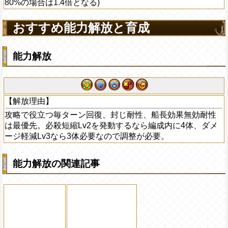
80%の場合は1.4倍となる)
おすすめ能力解放と育成
能力解放
【解放理由】
攻略で役立つ毎ターン回復、封じ耐性、船長効果無効耐性
は最優先。必殺短縮Lv2を発動するなら編成内に4体、ダメ
ージ軽減Lv3なら3体必要なので調整が必要。
能力解放の関連記事