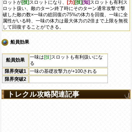
ロットが
[技]
スロットになり、
[力]
[技]
[知]
スロットも有利ス
ロット扱い、敵のターン終了時にそのターン通常攻撃で撃
破した敵の数×一味の総回復の75%の体力を回復、一味に全
属性がいる時、一味の体力は最大体力の2倍まで上限を無視
して回復することができる。
船員効果
一味は
[技]
スロットも有利扱いにな
船員効果
る
限界突破1
一味の基礎攻撃力が+100される
限界突破2
トレクル攻略関連記事