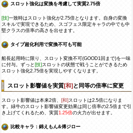
スロット強化は変換を考慮して実質2.75倍
[技]
一致時はスロット強化が2.75倍となります。自身の変換
スキルで実現できるため、スゴフェス限定キャラの中でも中
堅クラスの倍率の高さを出せます。
タイプ超化利用で変換不可も可能
船長起用時に限り、スロット変換不可(GOOD1回まで)を一味
に付与。ずっと
[技]
スロットの状態で戦うことができるため
スロット強化2.75倍を実現しやすくなります。
スロット影響値を実質
[和]
と同等の倍率に変更
スロット影響値は本来2倍、
[和]
スロットは2.5倍になりま
す。緑牛のスロット影響値変更効果は同じ倍率の2.5倍まで引
き上げてくれるため、実質
1.25倍
の火力が出せます。
比較キャラ：錦えもん&傅ジロー