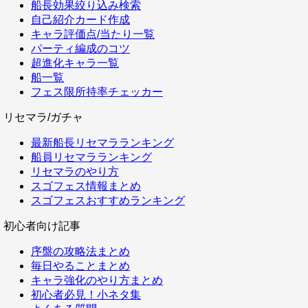
船長効果絞り込み検索
自己紹介カード作成
キャラ評価点/当たり一覧
パーティ編成のコツ
超進化キャラ一覧
船一覧
フェス限所持率チェッカー
リセマラ/ガチャ
最新船長リセマラランキング
船員リセマラランキング
リセマラのやり方
スゴフェス情報まとめ
スゴフェスおすすめランキング
初心者向け記事
序盤の攻略法まとめ
毎日やることまとめ
キャラ強化のやり方まとめ
初心者必見！小ネタ集