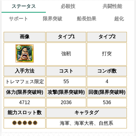
ステータス
必殺技
共闘性能
サポート
限界突破
船長効果
超化
能
通常
19→14ターン
共闘性能
通常時
効果
効果
限界突破
画像
タイプ1
タイプ2
習得する効果
力
冒険中1回限り、サポート対象キャラが必
一味の体力を1.3倍、攻撃を5.25倍、
一味がGOOD攻撃1回成功するまで一味
冒険開始時の必殺ター
通常時
[力]
[
性
ト時約5.75倍にし、
ット変換不可にし、1ターンの間敵の属性
のスロットを
[技]
スロットに変換する([お
属性
[技]
スロット出現率が
キャラの攻撃を6倍
一味は
[技]
スロットも有利扱いになる
一味にかかっているスロット封じ・やけど
船長効果
強靭
打突
スロットが
する状態異常にし(超属性は変更できない
[技]
スロットになり、
にし、他の属性キャラの
[力]
[技]
[
回復し、敵全体に全ての防御効果・防御
対象
利スロット扱い、敵のターン終了時にそ
ているスロット影響増大効果をさらに+0.
一味の基礎攻撃力が+100される
倍、体力を1.25倍にす
ラの攻撃×200倍の
技属性
ダメージを与え、
赤犬 黒馬 黄猿 センゴク ガープ つる 藤虎
で撃破した敵の数×一味の総回復の75%
靭タイプを超強靭タイプにタイプ超化さ
入手方法
を含む全てのスロットを
コスト
ターン数：11
コンボ数
[技]
スロットに変
前のターンの攻撃時から、一味が攻
味に全属性がいる時、一味の体力は最大体
時すでにスロット影響増大効果がかかっ
発動条件
復量が3000以上の時、自分の基礎攻撃
敵全体の攻撃を3ター
必殺技
トレマフェス限定
55
4
限を無視して回復することができる。
かかっているスロット影響増大効果とス
る/腹ペコ状態を10減らす
一味に赤犬、黒馬、黄猿、センゴク、ガ
全体にかかっている有
効果を1ターン延長、それ以外の時は2タ
Lv上限突破
から2人以上いる時(サポートは除く/ダブ
ン減らす
体力(限界突破時)
攻撃(限界突破時)
回復(限界突破時)
自分の攻撃がPERFECTならば自分
ロットの影響を2.5倍、
[技]
スロットの影響
ラとする)
ダメージ10%上乗せされて増加する
2ターンの間敵全体の
4712
2036
536
2ターンの間
[技]
スロットによる攻撃の倍
アクション
を30%下げ、打突タイ
時2.5倍、通常時1.0倍、不利時0.5倍にす
自分のスロット封じ状態を10ターン
能力スロット数
キャラタグ
げる
倍率は2倍)
海軍、海軍大将、自然系
上限突破