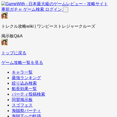
事前ガチャ
ゲーム検索
ログイン
トレクル攻略wiki | ワンピーストレジャークルーズ
掲示板Q&A
トップに戻る
ゲーム攻略一覧を見る
キャラ一覧
最強ランキング
絞り込み検索
船長効果一覧
パーティ投稿検索
同盟掲示板
スゴフェス
海賊祭パーティ
海賊王への軌跡