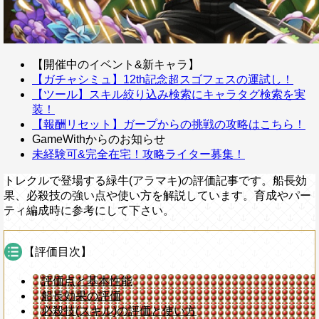
【開催中のイベント&新キャラ】
【ガチャシミュ】12th記念超スゴフェスの運試し！
【ツール】スキル絞り込み検索にキャラタグ検索を実
装！
【報酬リセット】ガープからの挑戦の攻略はこちら！
GameWithからのお知らせ
未経験可&完全在宅！攻略ライター募集！
トレクルで登場する緑牛(アラマキ)の評価記事です。船長効
果、必殺技の強い点や使い方を解説しています。育成やパー
ティ編成時に参考にして下さい。
【評価目次】
評価点と基本性能
船長効果の評価
必殺技(スキル)の評価と使い方