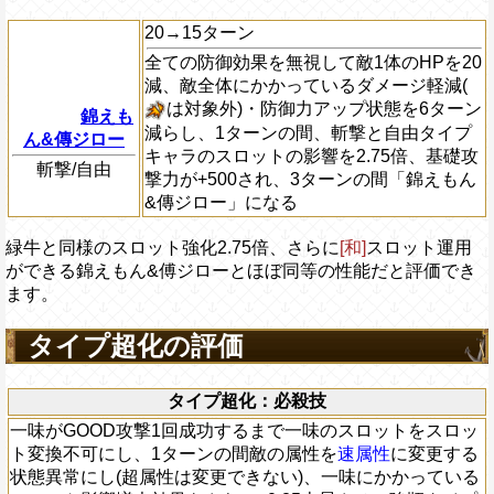
20→15ターン
全ての防御効果を無視して敵1体のHPを20
減、敵全体にかかっているダメージ軽減(
は対象外)・防御力アップ状態を6ターン
錦えも
減らし、1ターンの間、斬撃と自由タイプ
ん&傳ジロー
キャラのスロットの影響を2.75倍、基礎攻
斬撃/自由
撃力が+500され、3ターンの間「錦えもん
&傳ジロー」になる
緑牛と同様のスロット強化2.75倍、さらに
[和]
スロット運用
ができる錦えもん&傅ジローとほぼ同等の性能だと評価でき
ます。
タイプ超化の評価
タイプ超化：必殺技
一味がGOOD攻撃1回成功するまで一味のスロットをスロッ
ト変換不可にし、1ターンの間敵の属性を
速属性
に変更する
状態異常にし(超属性は変更できない)、一味にかかっている