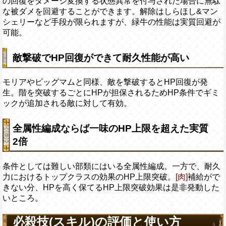
の回復をダメージ変換する状態異常を付与された場合に無駄
な被ダメを回避することができます。解除はしらほし&マン
シェリーなど手段が限られますが、緑牛の性能は実質回避が
可能。
敵撃破でHP回復ができて耐久性能が高い
モリアやビッグマムと同様、敵を撃破するとHP回復が発
生。階を突破するごとにHPが担保されるためHP条件でギミ
ックが追加される敵に対して有効。
全属性編成ならば一味のHP上限を超えた実質
2倍
条件としては難しい部類にはいる全属性編成。一方で、耐久
力におけるトップクラスの効果のHP上限突破。
[肉]
補給がで
きない分、HPを高く保てるHP上限突破効果は是非発動した
いところ。
必殺技(スキル)の評価と使い方