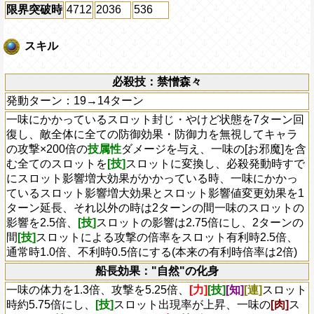
限界突破時
4712
2036
536
スキル
必殺技：禁憎森々
発動ターン：19→14ターン
一味にかかっているスロット封じ・やけど状態を7ターン回
復し、敵全体に全ての防御効果・防御力を無視してキャラ
の攻撃×200倍の
技属性
ダメージを与え、一味の[お邪魔]を含
む全てのスロットを
[技]
スロットに変換し、必殺発動時すで
にスロット影響増大効果がかかっている時、一味にかかっ
ているスロット影響増大効果とスロット影響値変更効果を1
ターン延長、それ以外の時は2ターンの間一味のスロットの
影響を2.5倍、
[技]
スロットの影響は2.75倍にし、2ターンの
間
[技]
スロットによる攻撃の倍率をスロット有利時2.5倍、
通常時1.0倍、不利時0.5倍にする(本来の有利時倍率は2倍)
船長効果："自然"の化身
一味の体力を1.3倍、攻撃を5.25倍、
[力]
[技]
[知]
[連]
スロット
時約5.75倍にし、
[技]
スロット出現率が上昇、一味の
[肉]
ス