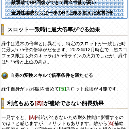
敵撃破でHP回復ができて耐久性能が高い
全属性編成ならば一味のHP上限を超えた実質2倍
スロット一致時に最大倍率がでる効果
緑牛は通常の倍率とは異なり、特定のスロットが一致した時
に最大5.75倍の倍率がだせます。2023年12月時点で、超スゴ
フェス限定以外のキャラは5.5倍ラインの火力でしたが、緑牛
は5.75倍と上位の高さ。
自身の変換スキルで倍率条件を満たせる
緑牛自身が[お邪魔]を含めて
[技]
スロット変換が可能です。
利点もある
[肉]
が補給できない船長効果
一見すると、
[肉]
補給ができないため耐久性能に影響するの
では？と感じますが、メリットもあります。敵から
[肉]
補給