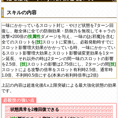
スキルの内容
一味にかかっているスロット封じ・やけど状態を7ターン回
復し、敵全体に全ての防御効果・防御力を無視してキャラの
攻撃×200倍の
技属性
ダメージを与え、一味の[お邪魔]を含む
全てのスロットを
[技]
スロットに変換し、必殺発動時すでに
スロット影響増大効果がかかっている時、一味にかかってい
るスロット影響増大効果とスロット影響値変更効果を1ター
ン延長、それ以外の時は2ターンの間一味のスロットの影響
を2.5倍、
[技]
スロットの影響は2.75倍にし、2ターンの間
[技]
スロットによる攻撃の倍率をスロット有利時2.5倍、通常時
1.0倍、不利時0.5倍にする(本来の有利時倍率は2倍)
上記の内容は超進化後/Lv上限突破による最大強化状態の効果
です。
状態異常を2種回復できる