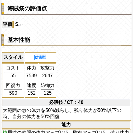
海賊祭の評価点
評価
S
基本性能
スタイル
妨害型
コスト
体力
攻撃力
55
7539
2647
回復力
速度
防御力
590
152
125
必殺技 / CT：40
大範囲の敵の体力を50%減らし、残り体力が50%以下の
時、自分の体力を50%回復
能力
技
属性の仲間の体力アップLv.5、防御アップLv.5、残り体力