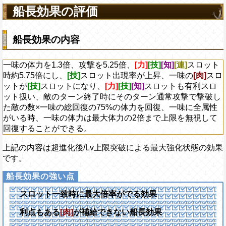
船長効果の評価
船長効果の内容
一味の体力を1.3倍、攻撃を5.25倍、
[力]
[技]
[知]
[連]
スロット
時約5.75倍にし、
[技]
スロット出現率が上昇、一味の
[肉]
スロ
ットが
[技]
スロットになり、
[力]
[技]
[知]
スロットも有利スロ
ット扱い、敵のターン終了時にそのターン通常攻撃で撃破し
た敵の数×一味の総回復の75%の体力を回復、一味に全属性
がいる時、一味の体力は最大体力の2倍まで上限を無視して
回復することができる。
上記の内容は超進化後/Lv上限突破による最大強化状態の効果
です。
スロット一致時に最大倍率がでる効果
利点もある
[肉]
が補給できない船長効果