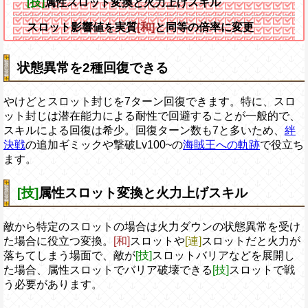
[技]
属性スロット変換と火力上げスキル
スロット影響値を実質
[和]
と同等の倍率に変更
状態異常を2種回復できる
やけどとスロット封じを7ターン回復できます。特に、スロ
ット封じは潜在能力による耐性で回避することが一般的で、
スキルによる回復は希少。回復ターン数も7と多いため、
絆
決戦
の追加ギミックや撃破Lv100~の
海賊王への軌跡
で役立ち
ます。
[技]
属性スロット変換と火力上げスキル
敵から特定のスロットの場合は火力ダウンの状態異常を受け
た場合に役立つ変換。
[和]
スロットや
[連]
スロットだと火力が
落ちてしまう場面で、敵が
[技]
スロットバリアなどを展開し
た場合、属性スロットでバリア破壊できる
[技]
スロットで戦
う必要があります。