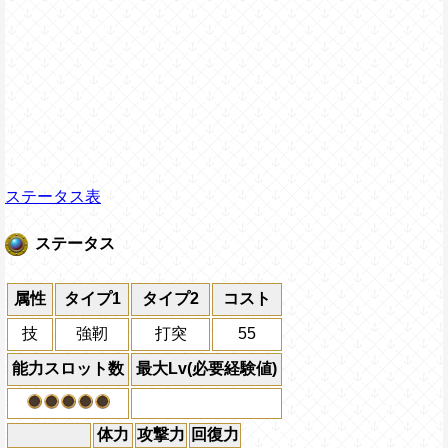
ステータス表
ステータス
属性
タイプ1
タイプ2
コスト
技
強靭
打突
55
能力スロット数
最大Lv(必要経験値)
体力
攻撃力
回復力