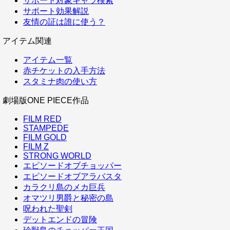
サポート対象キャラ検索
サポート効果解説
友情の証は誰に使う？
アイテム関連
アイテム一覧
赤チケットの入手方法
スタミナ肉の使い方
劇場版ONE PIECE作品
FILM RED
STAMPEDE
FILM GOLD
FILM Z
STRONG WORLD
エピソードオブチョッパー
エピソードオブアラバスタ
カラクリ島のメカ巨兵
オマツリ男爵と秘密の島
呪われた聖剣
デットエンドの冒険