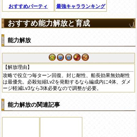
おすすめパーティ
最強キャラランキング
おすすめ能力解放と育成
能力解放
【解放理由】
攻略で役立つ毎ターン回復、封じ耐性、船長効果無効耐性
は最優先。必殺短縮Lv2を発動するなら編成内に4体、ダメ
ージ軽減Lv3なら3体必要なので調整が必要。
能力解放の関連記事