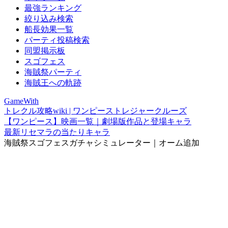
最強ランキング
絞り込み検索
船長効果一覧
パーティ投稿検索
同盟掲示板
スゴフェス
海賊祭パーティ
海賊王への軌跡
GameWith
トレクル攻略wiki | ワンピーストレジャークルーズ
【ワンピース】映画一覧｜劇場版作品と登場キャラ
最新リセマラの当たりキャラ
海賊祭スゴフェスガチャシミュレーター｜オーム追加