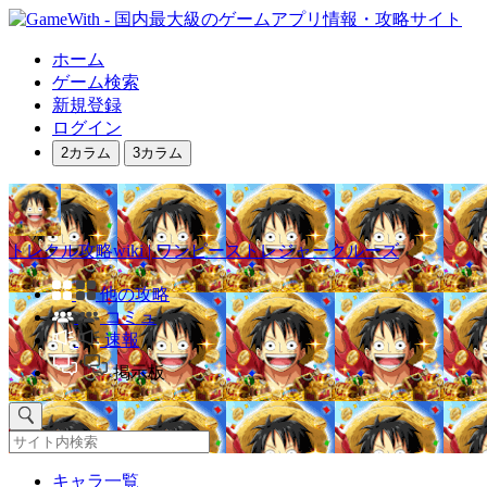
ホーム
ゲーム検索
新規登録
ログイン
2カラム
3カラム
トレクル攻略wiki | ワンピーストレジャークルーズ
他の攻略
コミュ
速報
掲示板
キャラ一覧