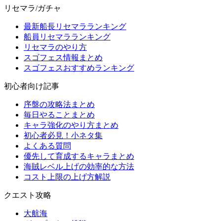
リセマラ/ガチャ
最新船長リセマラランキング
船員リセマラランキング
リセマラのやり方
スゴフェス情報まとめ
スゴフェスおすすめランキング
初心者向け記事
序盤の攻略法まとめ
毎日やることまとめ
キャラ強化のやり方まとめ
初心者必見！小ネタ集
よくある質問
優先して育成するキャラまとめ
海賊レベル上げの効率的な方法
コスト上限の上げ方解説
クエスト攻略
大航海