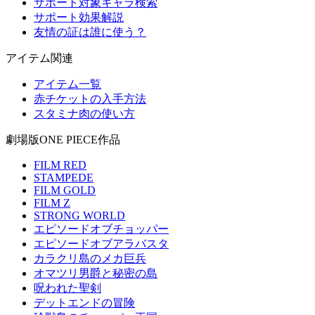
サポート対象キャラ検索
サポート効果解説
友情の証は誰に使う？
アイテム関連
アイテム一覧
赤チケットの入手方法
スタミナ肉の使い方
劇場版ONE PIECE作品
FILM RED
STAMPEDE
FILM GOLD
FILM Z
STRONG WORLD
エピソードオブチョッパー
エピソードオブアラバスタ
カラクリ島のメカ巨兵
オマツリ男爵と秘密の島
呪われた聖剣
デットエンドの冒険