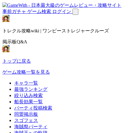
事前ガチャ
ゲーム検索
ログイン
トレクル攻略wiki | ワンピーストレジャークルーズ
掲示板Q&A
トップに戻る
ゲーム攻略一覧を見る
キャラ一覧
最強ランキング
絞り込み検索
船長効果一覧
パーティ投稿検索
同盟掲示板
スゴフェス
海賊祭パーティ
海賊王への軌跡