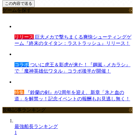
ゲームを探す
リリース
巨大メカで撃ちまくる爽快シューティングゲ
ーム『終末のタイタン：ラストラッシュ』リリース！
コラボ
ついに虎王＆影虎が来た！『鋼嵐 - メカラシ』
で「魔神英雄伝ワタル」コラボ後半が開催！
特集
『鈴蘭の剣』が2周年を迎え、新章「氷と血の
道」を解禁ッ！記念イベントの報酬もお見逃し無く！
攻略記事ランキング
最強船長ランキング
1