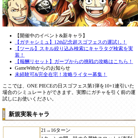
【開催中のイベント&新キャラ】
【ガチャシミュ】12th記念超スゴフェスの運試し！
【ツール】スキル絞り込み検索にキャラタグ検索を実
装！
【報酬リセット】ガープからの挑戦の攻略はこちら！
GameWithからのお知らせ
未経験可&完全在宅！攻略ライター募集！
ここでは、ONE PIECEの日スゴフェス第1弾を10+1連引いた
場合のシミュレートができます。実際にガチャを引く前の運
試しにお使いください。
新規実装キャラ
21→16ターン