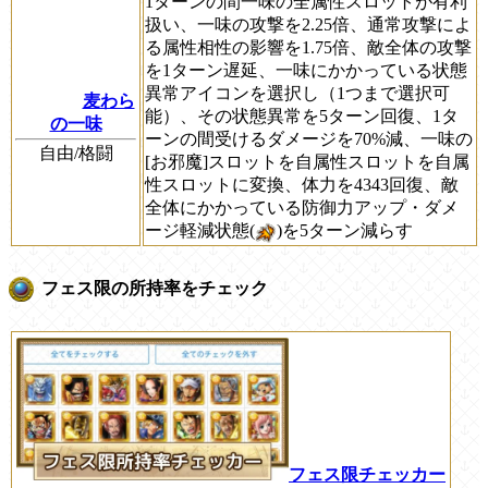
1ターンの間一味の全属性スロットが有利
扱い、一味の攻撃を2.25倍、通常攻撃によ
る属性相性の影響を1.75倍、敵全体の攻撃
を1ターン遅延、一味にかかっている状態
異常アイコンを選択し（1つまで選択可
麦わら
能）、その状態異常を5ターン回復、1タ
の一味
ーンの間受けるダメージを70%減、一味の
自由/格闘
[お邪魔]スロットを自属性スロットを自属
性スロットに変換、体力を4343回復、敵
全体にかかっている防御力アップ・ダメ
ージ軽減状態(
)を5ターン減らす
フェス限の所持率をチェック
フェス限チェッカー