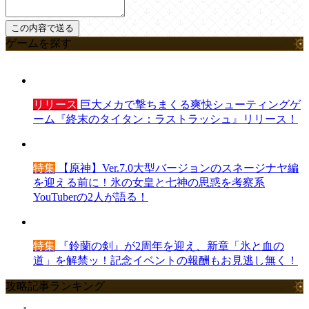
ゲームを探す
リリース
巨大メカで撃ちまくる爽快シューティングゲ
ーム『終末のタイタン：ラストラッシュ』リリース！
特集
【原神】Ver.7.0大型バージョンのスネージナヤ編
を迎える前に！氷の女皇と七神の思惑を考察系
YouTuberの2人が語る！
特集
『鈴蘭の剣』が2周年を迎え、新章「氷と血の
道」を解禁ッ！記念イベントの報酬もお見逃し無く！
攻略記事ランキング