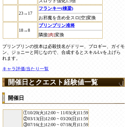
スロット強化1.5倍
フランキー(棟梁)
23→17
お邪魔を含め全スロ
[空]
変換
プリンプリン准将
18→8
隣接
[肉]
変換
プリンプリンの技本は必殺技名がドリー、ブロギー、ガイモ
ン、ジョニーと同じなので、合成するとスキルLvを上げら
れます。
キャラ評価/当たり一覧
開催日とクエスト経験値一覧
開催日
①10/20(火)12:00 ~ 11/03(火)11:59
②03/13(日)12:00 ~ 03/20(日)11:59
③07/16(土)12:00 ~ 07/18(月)11:59