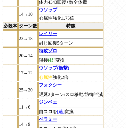
体力4343回復+敵全体毒
ウソップ
14→10
心属性強化1.75倍
必殺本
ターン数
特徴
レイリー
23→18
封じ回復5ターン
特攻ゾロ
20→14
隣接
[技]
変換
ウソップ(衝撃)
17→12
心属性
強化2倍
フォクシー
25→20
遅延2ターン/スロ移動/防御半減
ジンベエ
11→6
自スロを
[速]
変換
ベラミー
14→9