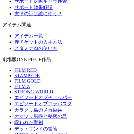
サポート対象キャラ検索
サポート効果解説
友情の証は誰に使う？
アイテム関連
アイテム一覧
赤チケットの入手方法
スタミナ肉の使い方
劇場版ONE PIECE作品
FILM RED
STAMPEDE
FILM GOLD
FILM Z
STRONG WORLD
エピソードオブチョッパー
エピソードオブアラバスタ
カラクリ島のメカ巨兵
オマツリ男爵と秘密の島
呪われた聖剣
デットエンドの冒険