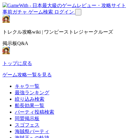
事前ガチャ
ゲーム検索
ログイン
トレクル攻略wiki | ワンピーストレジャークルーズ
掲示板Q&A
トップに戻る
ゲーム攻略一覧を見る
キャラ一覧
最強ランキング
絞り込み検索
船長効果一覧
パーティ投稿検索
同盟掲示板
スゴフェス
海賊祭パーティ
海賊王への軌跡