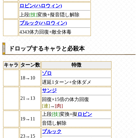
ロビン(ハロウィン)
上段
[技]
変換+擬音隠し解除
ブルック(ハロウィン)
4343体力回復+敵全体毒
ドロップするキャラと必殺本
キャラ
ターン数
特徴
ゾロ
18→10
遅延1ターン+全体ダメ
サンジ
21→13
回復×15倍の体力回復
[連]
→
[肉]
上段
[技]
変換+擬
ロビン
19→11
音隠し解除
ブルック
23→15