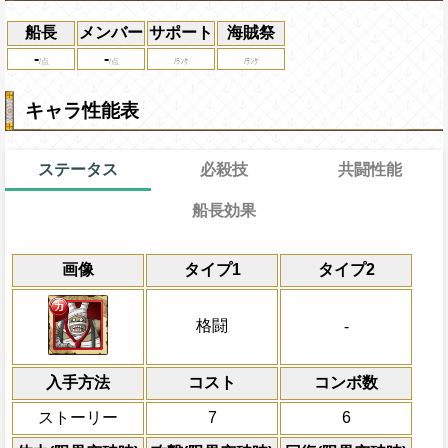
船長
メンバー
サポート
海賊祭
-
-
キャラ性能表
ステータス
必殺技
共闘性能
船長効果
通常時
通常
15→7ターン
共闘性能
限界突破
画像
タイプ1
タイプ2
なし
冒険開始時の必殺ター
通常時
属性
キャラの攻撃を6倍
[心]
Lv上限突破
スロットを
[力]
スロットに変換する
船長効果
格闘
-
にし、他の属性キャラの
上限突破
倍、体力を1.25倍にす
入手方法
コスト
ターン数：8
コンボ数
敵1体のHPを25%減
ストーリー
7
6
体力の上限を無視して