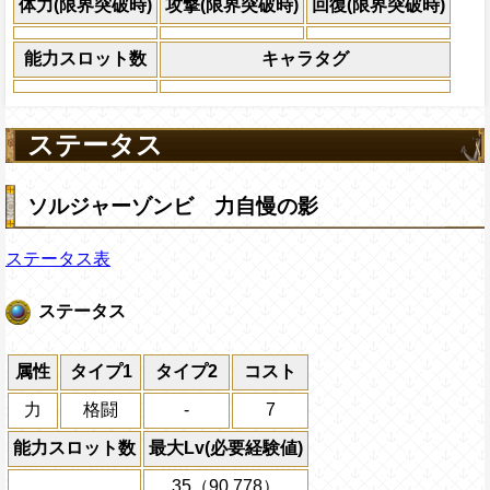
×30倍の全プレイヤ
体力(限界突破時)
攻撃(限界突破時)
回復(限界突破時)
必殺技
(最大体力の2倍上限
えている時、体力満タ
能力スロット数
キャラタグ
になる)、全プレイヤ
果無効を2ターン回復
2ターンの間敵全体の
アクション
ステータス
を30%下げ、-タイプ
ソルジャーゾンビ 力自慢の影
ステータス表
ステータス
属性
タイプ1
タイプ2
コスト
力
格闘
-
7
能力スロット数
最大Lv(必要経験値)
35（90,778）