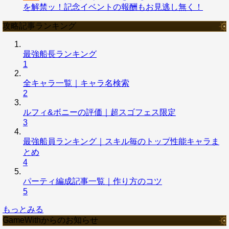
を解禁ッ！記念イベントの報酬もお見逃し無く！
攻略記事ランキング
最強船長ランキング
1
全キャラ一覧｜キャラ名検索
2
ルフィ&ボニーの評価｜超スゴフェス限定
3
最強船員ランキング｜スキル毎のトップ性能キャラま
とめ
4
パーティ編成記事一覧｜作り方のコツ
5
もっとみる
GameWithからのお知らせ