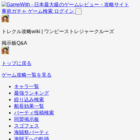
事前ガチャ
ゲーム検索
ログイン
トレクル攻略wiki | ワンピーストレジャークルーズ
掲示板Q&A
トップに戻る
ゲーム攻略一覧を見る
キャラ一覧
最強ランキング
絞り込み検索
船長効果一覧
パーティ投稿検索
同盟掲示板
スゴフェス
海賊祭パーティ
海賊王への軌跡