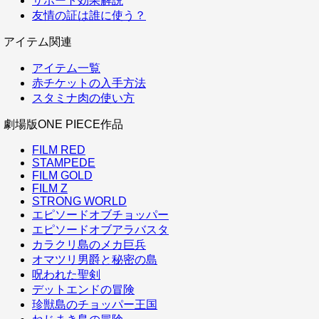
サポート効果解説
友情の証は誰に使う？
アイテム関連
アイテム一覧
赤チケットの入手方法
スタミナ肉の使い方
劇場版ONE PIECE作品
FILM RED
STAMPEDE
FILM GOLD
FILM Z
STRONG WORLD
エピソードオブチョッパー
エピソードオブアラバスタ
カラクリ島のメカ巨兵
オマツリ男爵と秘密の島
呪われた聖剣
デットエンドの冒険
珍獣島のチョッパー王国