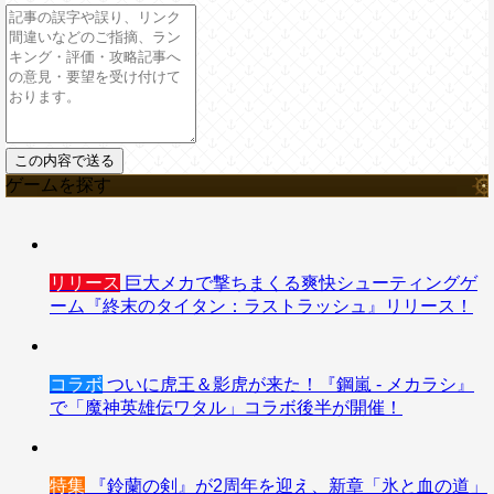
ゲームを探す
リリース
巨大メカで撃ちまくる爽快シューティングゲ
ーム『終末のタイタン：ラストラッシュ』リリース！
コラボ
ついに虎王＆影虎が来た！『鋼嵐 - メカラシ』
で「魔神英雄伝ワタル」コラボ後半が開催！
特集
『鈴蘭の剣』が2周年を迎え、新章「氷と血の道」