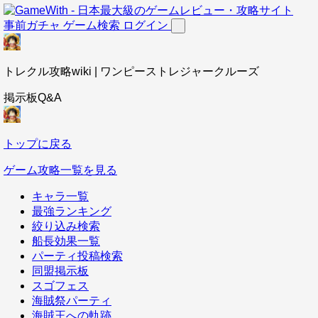
事前ガチャ
ゲーム検索
ログイン
トレクル攻略wiki | ワンピーストレジャークルーズ
掲示板Q&A
トップに戻る
ゲーム攻略一覧を見る
キャラ一覧
最強ランキング
絞り込み検索
船長効果一覧
パーティ投稿検索
同盟掲示板
スゴフェス
海賊祭パーティ
海賊王への軌跡