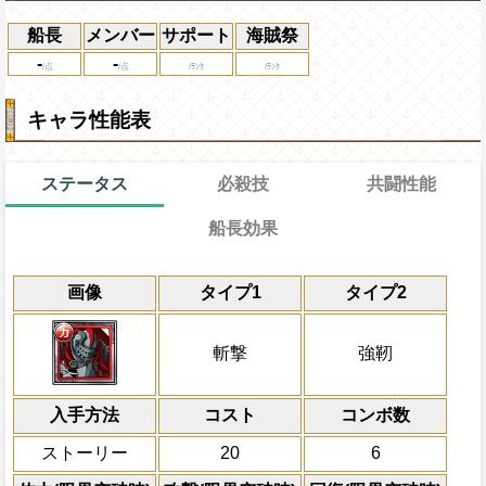
船長
メンバー
サポート
海賊祭
-
-
キャラ性能表
ステータス
必殺技
共闘性能
船長効果
通常
20→12ターン
通常時
共闘性能
限界突破
画像
タイプ1
タイプ2
力属性キャラの攻撃と体力を1.5倍にする
冒険開始時の必殺ター
通常時
属性
キャラの攻撃を6倍
1ターンの間、力属性キャラの攻撃を200
Lv上限突破
船長効果
斬撃
強靭
にし、他の属性キャラの
上限突破
倍、体力を1.25倍にす
入手方法
コスト
ターン数：8
コンボ数
敵1体のHPを25%減
ストーリー
20
6
体力の上限を無視して