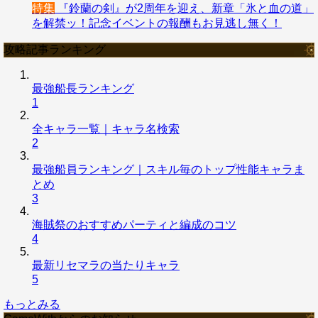
特集
『鈴蘭の剣』が2周年を迎え、新章「氷と血の道」
を解禁ッ！記念イベントの報酬もお見逃し無く！
攻略記事ランキング
最強船長ランキング
1
全キャラ一覧｜キャラ名検索
2
最強船員ランキング｜スキル毎のトップ性能キャラま
とめ
3
海賊祭のおすすめパーティと編成のコツ
4
最新リセマラの当たりキャラ
5
もっとみる