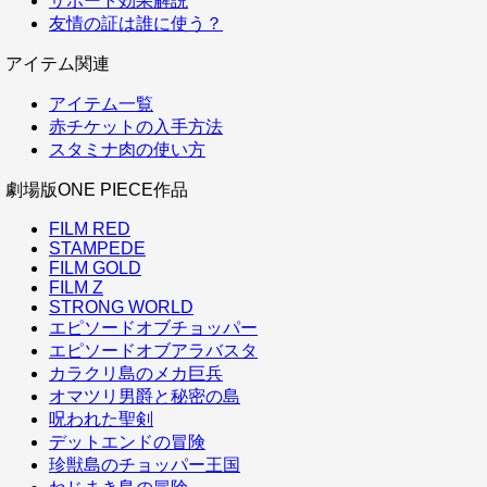
サポート効果解説
友情の証は誰に使う？
アイテム関連
アイテム一覧
赤チケットの入手方法
スタミナ肉の使い方
劇場版ONE PIECE作品
FILM RED
STAMPEDE
FILM GOLD
FILM Z
STRONG WORLD
エピソードオブチョッパー
エピソードオブアラバスタ
カラクリ島のメカ巨兵
オマツリ男爵と秘密の島
呪われた聖剣
デットエンドの冒険
珍獣島のチョッパー王国