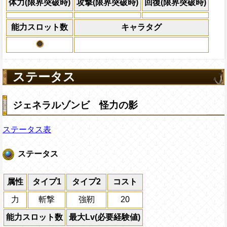
×30倍の全プレイヤ
体力(限界突破時)
攻撃(限界突破時)
回復(限界突破時)
必殺技
(最大体力の2倍上限
えている時、体力満タ
能力スロット数
キャラタグ
になる)、全プレイヤ
果無効を2ターン回復
2ターンの間敵全体の
アクション
を30%下げ、強靭タイ
ステータス
げる
ジェネラルゾンビ 怪力の影
ステータス表
ステータス
属性
タイプ1
タイプ2
コスト
力
斬撃
強靭
20
能力スロット数
最大Lv(必要経験値)