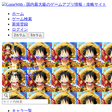
ホーム
ゲーム検索
新規登録
ログイン
2カラム
3カラム
トレクル攻略wiki | ワンピーストレジャークルーズ
他の攻略
コミュ
速報
掲示板
キャラ一覧