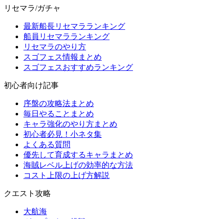
リセマラ/ガチャ
最新船長リセマラランキング
船員リセマラランキング
リセマラのやり方
スゴフェス情報まとめ
スゴフェスおすすめランキング
初心者向け記事
序盤の攻略法まとめ
毎日やることまとめ
キャラ強化のやり方まとめ
初心者必見！小ネタ集
よくある質問
優先して育成するキャラまとめ
海賊レベル上げの効率的な方法
コスト上限の上げ方解説
クエスト攻略
大航海