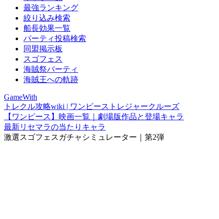
最強ランキング
絞り込み検索
船長効果一覧
パーティ投稿検索
同盟掲示板
スゴフェス
海賊祭パーティ
海賊王への軌跡
GameWith
トレクル攻略wiki | ワンピーストレジャークルーズ
【ワンピース】映画一覧｜劇場版作品と登場キャラ
最新リセマラの当たりキャラ
激選スゴフェスガチャシミュレーター｜第2弾