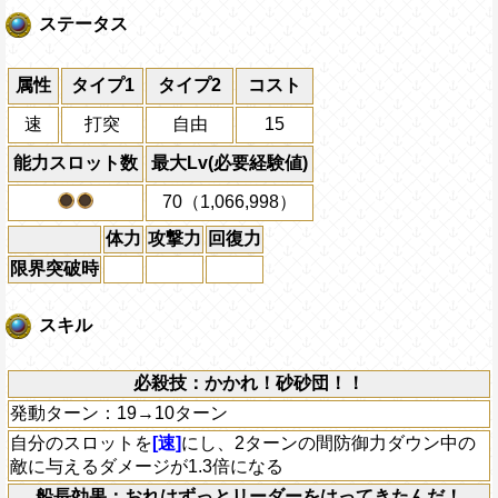
ステータス
属性
タイプ1
タイプ2
コスト
速
打突
自由
15
能力スロット数
最大Lv(必要経験値)
70（1,066,998）
体力
攻撃力
回復力
限界突破時
スキル
必殺技：かかれ！砂砂団！！
発動ターン：19→10ターン
自分のスロットを
[速]
にし、2ターンの間防御力ダウン中の
敵に与えるダメージが1.3倍になる
船長効果：おれはずっとリーダーをはってきたんだ！