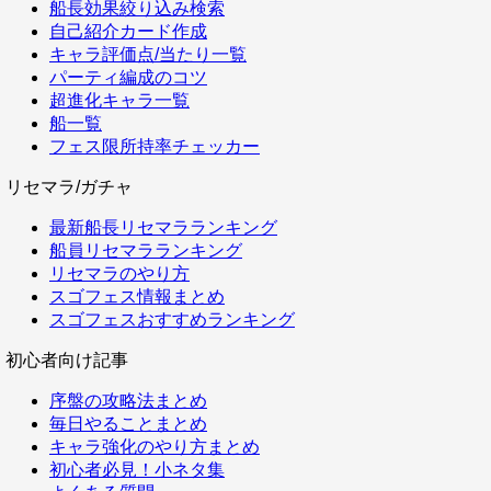
船長効果絞り込み検索
自己紹介カード作成
キャラ評価点/当たり一覧
パーティ編成のコツ
超進化キャラ一覧
船一覧
フェス限所持率チェッカー
リセマラ/ガチャ
最新船長リセマラランキング
船員リセマラランキング
リセマラのやり方
スゴフェス情報まとめ
スゴフェスおすすめランキング
初心者向け記事
序盤の攻略法まとめ
毎日やることまとめ
キャラ強化のやり方まとめ
初心者必見！小ネタ集