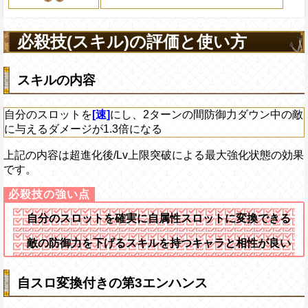
2ターンの間敵全体の
アクション
を30%下げ、自由タイ
必殺技(スキル)の評価と使い方
げる
スキルの内容
自分のスロットを
[速]
にし、2ターンの間防御力ダウン中の敵
に与えるダメージが1.3倍になる
上記の内容は超進化後/Lv上限突破による最大強化状態の効果
です。
自分のスロットを確実に自属性スロットに変換できる
敵の防御力を下げるスキルを持つキャラと相性が良い
自スロ変換付きの第3エンハンス