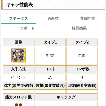
キャラ性能表
ステータス
必殺技
共闘性能
サポート
船長効果
通常
19→10ターン
通常時
共闘性能
効果
限界突破
画像
タイプ1
タイプ2
自分の基礎回復力の9%をサポート対象キ
一味の攻撃を1.75倍にし、体力と回復を
冒険開始時の必殺ター
通常時
力に上乗せ
属性
キャラの攻撃を6倍
自分のスロットを
[速]
Lv上限突破
にし、2ターンの間
船長効果
打突
自由
にし、他の属性キャラの
敵に与えるダメージが1.3倍になる
対象
倍、体力を1.25倍にす
ビビ
上限突破
入手方法
コスト
ターン数：8
コンボ数
敵1体のHPを25%減
イベント
15
4
体力の上限を無視して
×30倍の全プレイヤ
体力(限界突破時)
攻撃(限界突破時)
回復(限界突破時)
必殺技
(最大体力の2倍上限
えている時、体力満タ
能力スロット数
キャラタグ
になる)、全プレイヤ
果無効を2ターン回復