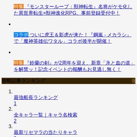
特集
『モンスターループ：獣神転生』名将がケモ化し
た異世界転生×獣神進化RPG。事前登録受付中！
コラボ
ついに虎王＆影虎が来た！『鋼嵐 - メカラシ』
で「魔神英雄伝ワタル」コラボ後半が開催！
特集
『鈴蘭の剣』が2周年を迎え、新章「氷と血の道」
を解禁ッ！記念イベントの報酬もお見逃し無く！
攻略記事ランキング
最強船長ランキング
1
全キャラ一覧｜キャラ名検索
2
最新リセマラの当たりキャラ