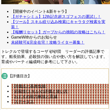
【開催中のイベント&新キャラ】
【ガチャシミュ】12th記念超スゴフェスの運試し！
【ツール】スキル絞り込み検索にキャラタグ検索を実
装！
【報酬リセット】ガープからの挑戦の攻略はこちら！
GameWithからのお知らせ
未経験可&完全在宅！攻略ライター募集！
トレクルで登場するコーザ 砂砂団 リーダーの評価記事で
す。船長効果、必殺技の強い点や使い方を解説しています。
育成やパーティ編成時に参考にして下さい。
【評価目次】
評価点と基本性能
必殺技(スキル)の評価と使い方
おすすめ能力解放と育成
ステータス