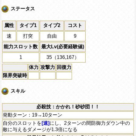
ステータス
属性
タイプ1
タイプ2
コスト
速
打突
自由
9
能力スロット数
最大Lv(必要経験値)
1
35（136,167）
体力
攻撃力
回復力
限界突破時
スキル
必殺技：かかれ！砂砂団！！
発動ターン：19→10ターン
自分のスロットを
[速]
にし、2ターンの間防御力ダウン中の
敵に与えるダメージが1.3倍になる