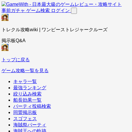
事前ガチャ
ゲーム検索
ログイン
トレクル攻略wiki | ワンピーストレジャークルーズ
掲示板Q&A
トップに戻る
ゲーム攻略一覧を見る
キャラ一覧
最強ランキング
絞り込み検索
船長効果一覧
パーティ投稿検索
同盟掲示板
スゴフェス
海賊祭パーティ
海賊王への軌跡