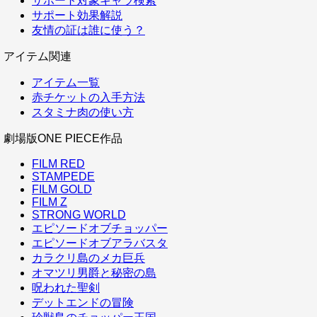
サポート対象キャラ検索
サポート効果解説
友情の証は誰に使う？
アイテム関連
アイテム一覧
赤チケットの入手方法
スタミナ肉の使い方
劇場版ONE PIECE作品
FILM RED
STAMPEDE
FILM GOLD
FILM Z
STRONG WORLD
エピソードオブチョッパー
エピソードオブアラバスタ
カラクリ島のメカ巨兵
オマツリ男爵と秘密の島
呪われた聖剣
デットエンドの冒険