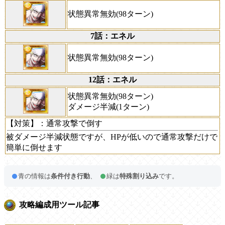
状態異常無効(98ターン)
7話：エネル
状態異常無効(98ターン)
12話：エネル
状態異常無効(98ターン)
ダメージ半減(1ターン)
【対策】
：通常攻撃で倒す
被ダメージ半減状態ですが、HPが低いので通常攻撃だけで
簡単に倒せます
青の情報は
条件付き行動
、
緑は
特殊割り込み
です。
攻略編成用ツール記事