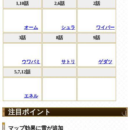
1,10話
2,6話
2話
オーム
シュラ
ワイパー
3話
8話
9話
ウワバミ
サトリ
ゲダツ
5,7,12話
エネル
注目ポイント
マップ効果に雷が追加