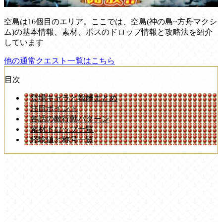
空島は16個目のエリア。ここでは、空島(神の島~方舟マクシ
ム)の基本情報、素材、ボスのドロップ情報と攻略法を紹介
しています
他の通常クエスト一覧はこちら
目次
登場キャラと報酬まとめ
注目ポイント
各話の敵行動パターン
素材ドロップ一覧
経験値と称号一覧