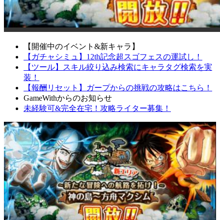
【開催中のイベント&新キャラ】
【ガチャシミュ】12th記念超スゴフェスの運試し！
【ツール】スキル絞り込み検索にキャラタグ検索を実
装！
【報酬リセット】ガープからの挑戦の攻略はこちら！
GameWithからのお知らせ
未経験可&完全在宅！攻略ライター募集！