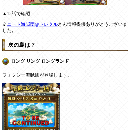
▲12話で確認
※
ニート海賊団@トレクル
さん情報提供ありがとうございま
した。
次の島は？
ロング リング ロングランド
フォクシー海賊団が登場します。