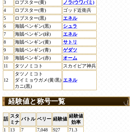
3
ロブスター(黄)
ノラ(ウワバミ)
4
ロブスター(青)
ゴッド近衛兵
5
ロブスター(黒)
エネル
6
海賊ペンギン(黒)
シュラ
7
海賊ペンギン(緑)
エネル
8
海賊ペンギン(黄)
サトリ
9
海賊ペンギン(青)
ゲダツ
10
海賊ペンギン(赤)
オーム
11
タツノミコト
スカイピア神兵
タツノミコト
12
ダイミョウガメ(黄/黒)
エネル
カニ(黒)
経験値と称号一覧
スタ
経験値
話
バトル
ベリー
経験値
ミナ
効率
1
13
7
7,048
927
71.3