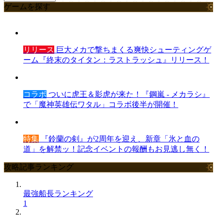
ゲームを探す
リリース
巨大メカで撃ちまくる爽快シューティングゲ
ーム『終末のタイタン：ラストラッシュ』リリース！
コラボ
ついに虎王＆影虎が来た！『鋼嵐 - メカラシ』
で「魔神英雄伝ワタル」コラボ後半が開催！
特集
『鈴蘭の剣』が2周年を迎え、新章「氷と血の
道」を解禁ッ！記念イベントの報酬もお見逃し無く！
攻略記事ランキング
最強船長ランキング
1