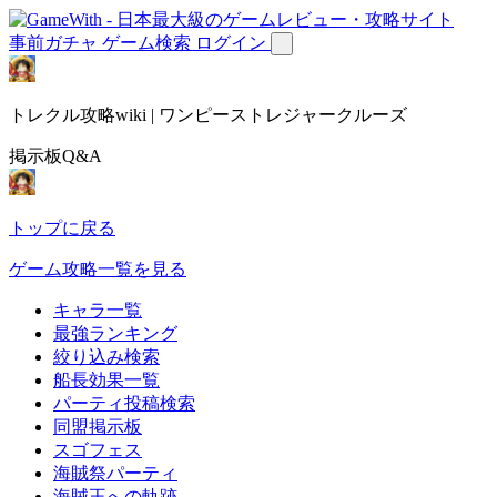
事前ガチャ
ゲーム検索
ログイン
トレクル攻略wiki | ワンピーストレジャークルーズ
掲示板Q&A
トップに戻る
ゲーム攻略一覧を見る
キャラ一覧
最強ランキング
絞り込み検索
船長効果一覧
パーティ投稿検索
同盟掲示板
スゴフェス
海賊祭パーティ
海賊王への軌跡