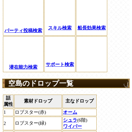
スキル検索
船長効果検索
パーティ投稿検索
サポート検索
潜在能力検索
空島のドロップ一覧
話
素材ドロップ
主なドロップ
属性
1
ロブスター(赤)
オーム
シュラ
(6階)
ロブスター(緑)
2
ワイパー