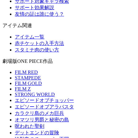
サポート対象キャラ検索
サポート効果解説
友情の証は誰に使う？
アイテム関連
アイテム一覧
赤チケットの入手方法
スタミナ肉の使い方
劇場版ONE PIECE作品
FILM RED
STAMPEDE
FILM GOLD
FILM Z
STRONG WORLD
エピソードオブチョッパー
エピソードオブアラバスタ
カラクリ島のメカ巨兵
オマツリ男爵と秘密の島
呪われた聖剣
デットエンドの冒険