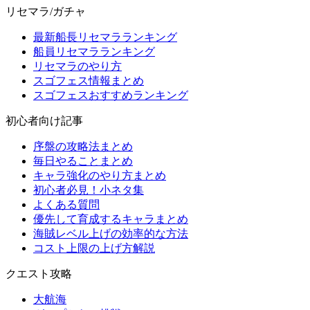
リセマラ/ガチャ
最新船長リセマラランキング
船員リセマラランキング
リセマラのやり方
スゴフェス情報まとめ
スゴフェスおすすめランキング
初心者向け記事
序盤の攻略法まとめ
毎日やることまとめ
キャラ強化のやり方まとめ
初心者必見！小ネタ集
よくある質問
優先して育成するキャラまとめ
海賊レベル上げの効率的な方法
コスト上限の上げ方解説
クエスト攻略
大航海