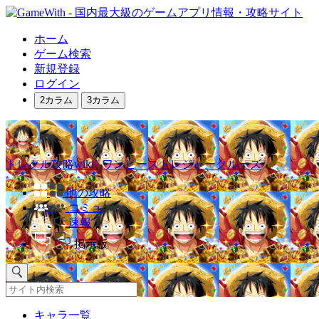
ホーム
ゲーム検索
新規登録
ログイン
2カラム
3カラム
トレクル攻略wiki | ワンピーストレジャークルーズ
他の攻略
コミュ
速報
掲示板
キャラ一覧