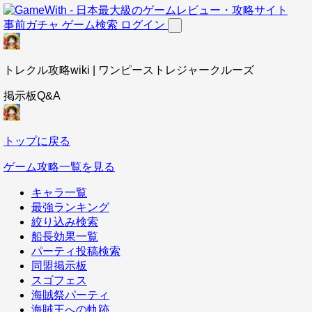
事前ガチャ
ゲーム検索
ログイン
トレクル攻略wiki | ワンピーストレジャークルーズ
掲示板Q&A
トップに戻る
ゲーム攻略一覧を見る
キャラ一覧
最強ランキング
絞り込み検索
船長効果一覧
パーティ投稿検索
同盟掲示板
スゴフェス
海賊祭パーティ
海賊王への軌跡