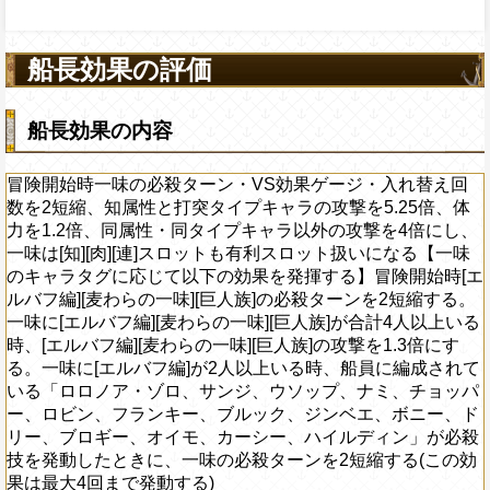
通常時
効果
効果
効果
限界突破
14ターン
習得する効果
船長効果の評価
ータスの12%をサポート対象キャラの基礎
イプキャラの攻撃を5倍、体力を1.2倍、同
を[連]スロットに変換し、一味にかかって
タイプキャラの連携攻撃力上昇2.75倍に
通常時
乗せする
キャラ以外の攻撃を4倍にし、一味は[知]
化効果は効果量上昇効果を2回まで受けら
間一味の全属性スロットを有利スロット扱
突タイプキャラの基礎攻撃力が+100される
ているダメージ無効状態を2ターン減、一
ットも有利スロット扱いになる【一味のキャラ
、効果値をさらに＋0.5上昇させ、打突タ
る痺れ状態を7ターン回復し、1ターンの間
対象
らの一味][巨人族]が合計5人以上いる時、
船長効果の内容
下の効果を発揮する】冒険開始時[エルバフ
イプにタイプ超化させる
イプキャラの通常攻撃のチェイン係数増加
発動条件
の効果を発動する場合、次の一味の行動時
味][巨人族]の必殺ターンを2短縮する。一味
なり(GOOD+0.1、GREAT+0.3、
発動条件
、ゾロ、サンジ、サンジ、ウソップ、ナ
かかっている
状態を6ターン減らす(1度
[麦わらの一味][巨人族]が合計4人以上いる
冒険開始時一味の必殺ターン・VS効果ゲージ・入れ替え回
.7になる)、このターン内PERFECT攻撃を連
・ゾロ、サンジ、ウソップ、ナミ、トニー
ー・チョッパー、ニコ・ロビン、フランキ
回まで。ターン数を減らせない場合も1回と
[麦わらの一味][巨人族]の攻撃を1.2倍にす
数を2短縮、知属性と打突タイプキャラの攻撃を5.25倍、体
降、1ターンの間知属性と打突タイプキャラ
パー、ニコ・ロビン、フランキー、ブルッ
ジンベエ、ジュエリー・ボニー、ドリー、
る)
ルバフ編]が2人以上いる時、船員に編成され
力を1.2倍、同属性・同タイプキャラ以外の攻撃を4倍にし、
攻撃を2倍、一味に[エルバフ編][麦わら
ジュエリー・ボニー、ドリー、ブロギー、
モ、カーシー、ハイルディンの誰かから2
ア・ゾロ、サンジ、ウソップ、ナミ、チョ
一味は[知][肉][連]スロットも有利スロット扱いになる【一味
]が合計5人以上いる時、1ターンの間受ける
ット封じ状態を10ターン回復する
ー、ハイルディンの誰かから3人以上いる
サポートキャラを除く）※ダブルキャラは
、フランキー、ブルック、ジンベエ、ボニ
のキャラタグに応じて以下の効果を発揮する】冒険開始時[エ
%減らし、5ターンの間同属性・同タイプキ
ャラを除き、自分が船員でも発動可能）※
する
ロギー、オイモ、カーシー、ハイルディ
下の時、PERFECTならば回復×2倍回復
ルバフ編][麦わらの一味][巨人族]の必殺ターンを2短縮する。
による属性相性の影響を3倍
1人とカウントする
発動したときに、一味の必殺ターンを2短
一味に[エルバフ編][麦わらの一味][巨人族]が合計4人以上いる
上限突破
5を習得する
は最大4回まで発動する)
時、[エルバフ編][麦わらの一味][巨人族]の攻撃を1.3倍にす
ているダメージ無効状態を2ターン減、一
る。一味に[エルバフ編]が2人以上いる時、船員に編成されて
Lv上限突破
る痺れ状態を7ターン回復し、1ターンの間
いる「ロロノア・ゾロ、サンジ、ウソップ、ナミ、チョッパ
の必殺ターン・VS効果ゲージ・入れ替え
イプキャラの通常攻撃のチェイン係数増加
ー、ロビン、フランキー、ブルック、ジンベエ、ボニー、ド
属性と打突タイプキャラの攻撃を5.25
なり(GOOD+0.1、GREAT+0.3、
リー、ブロギー、オイモ、カーシー、ハイルディン」が必殺
2倍、同属性・同タイプキャラ以外の攻撃を4
.7になる)、このターン内PERFECT攻撃を連
技を発動したときに、一味の必殺ターンを2短縮する(この効
知][肉][連]スロットも有利スロット扱いに
降、1ターンの間知属性と打突タイプキャラ
果は最大4回まで発動する)