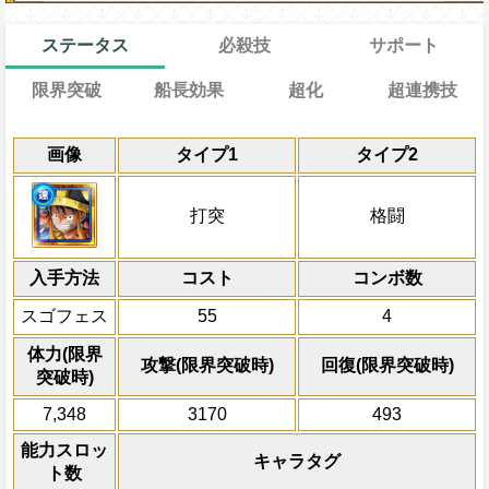
ステータス
必殺技
サポート
限界突破
船長効果
超化
超連携技
能
通常
通常時
効果
効果
効果
限界突破
画像
タイプ1
タイプ2
習得する効果
力
自分の基礎ステータスの12%をサポート
速・知属性・自由・打突タイプキャラの攻
自分のスロットを[連]スロットに変換し、
1ターンの間打突タイプキャラの連携攻撃力
通常時
ステータスに上乗せする
を1.2倍、同属性・同タイプキャラ以外の
いる属性相性強化効果は効果量上昇効果を
し、1ターンの間一味の全属性スロットを
知属性と打突タイプキャラの基礎攻撃力
一味の体力を80%減らし、敵全体にかか
打突
格闘
一味は[速][知][肉][連]スロットも有利ス
れるようになり、効果値をさらに1.2倍（
いにする
無効状態を2ターン減、一味にかかってい
対象
一味に[麦わらの一味][巨人族]が合計
【一味のキャラタグに応じて以下の効果
まで）にし、打突タイプを超打突タイプ
ーン回復、2ターンの間場を「ナワバリ：
発動条件
[エルバフ編]
敵が
状態の効果を発動する場合、
開始時[エルバフ編][麦わらの一味][巨人族][
る
入手方法
し、5ターンの間速と知属性のスロットの
コスト
コンボ数
ロロノア・ゾロ、ゾロ、サンジ、サンジ
に敵全体にかかっている
状態を6タ
殺ターンを2短縮する。一味に[エルバフ編]
効果は効果量上昇効果を2回まで受けられ
発動条件
ミ、トニートニー・チョッパー、ニコ・
の冒険で1回まで。ターン数を減らせ
スゴフェス
55
4
[巨人族][四皇][王族]が合計4人以上いる時、
ルバフ編][麦わらの一味][巨人族][四皇][王
一味にロロノア・ゾロ、サンジ、ウソッ
ー、ブルック、ジンベエ、ジュエリー・
カウントする)
わらの一味][巨人族][四皇][王族]の攻撃を
いる時、1ターンの間受けるダメージを8
トニー・チョッパー、ニコ・ロビン、フ
ブロギー、オイモ、カーシー、ハイルディ
体力(限界
に[エルバフ編]が2人以上いる時、船員に
攻撃(限界突破時)
回復(限界突破時)
状態異常無効の効果を無視して1ターンの
自分のスロット封じ状態を10ターン
ク、ジンベエ、ジュエリー・ボニー、ド
人以上いる時（サポートキャラを除く）
突破時)
「ロロノア・ゾロ、サンジ、ウソップ、
メージを2倍に上昇させる
オイモ、カーシー、ハイルディンの誰かか
1人とカウントする
ニー・チョッパー、ニコ・ロビン、フラ
体力50%以下の時、PERFECTなら
7,348
3170
493
時（サポートキャラを除き、自分が船員
上限突破
ク、ジンベエ、ジュエリー・ボニー、ド
ダブルキャラは1人とカウントする
超連携技Lv5を習得する
能力スロッ
敵全体にかかっているダメージ無効状態を
オイモ、カーシー、ハイルディン」の必
キャラタグ
ト数
味にかかっている痺れ状態を7ターン回復
時、一味の必殺ターンを2短縮する（この