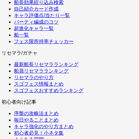
船長効果絞り込み検索
自己紹介カード作成
キャラ評価点/当たり一覧
パーティ編成のコツ
超進化キャラ一覧
船一覧
フェス限所持率チェッカー
リセマラ/ガチャ
最新船長リセマラランキング
船員リセマラランキング
リセマラのやり方
スゴフェス情報まとめ
スゴフェスおすすめランキング
初心者向け記事
序盤の攻略法まとめ
毎日やることまとめ
キャラ強化のやり方まとめ
初心者必見！小ネタ集