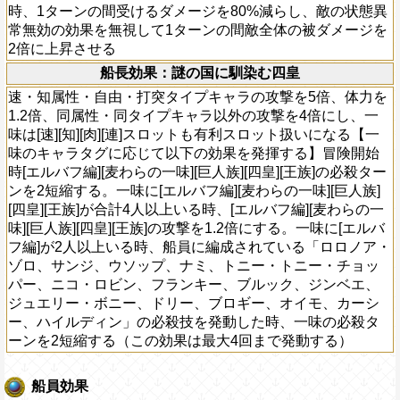
時、1ターンの間受けるダメージを80%減らし、敵の状態異
常無効の効果を無視して1ターンの間敵全体の被ダメージを
2倍に上昇させる
船長効果：謎の国に馴染む四皇
速・知属性・自由・打突タイプキャラの攻撃を5倍、体力を
1.2倍、同属性・同タイプキャラ以外の攻撃を4倍にし、一
味は[速][知][肉][連]スロットも有利スロット扱いになる【一
味のキャラタグに応じて以下の効果を発揮する】冒険開始
時[エルバフ編][麦わらの一味][巨人族][四皇][王族]の必殺ター
ンを2短縮する。一味に[エルバフ編][麦わらの一味][巨人族]
[四皇][王族]が合計4人以上いる時、[エルバフ編][麦わらの一
味][巨人族][四皇][王族]の攻撃を1.2倍にする。一味に[エルバ
フ編]が2人以上いる時、船員に編成されている「ロロノア・
ゾロ、サンジ、ウソップ、ナミ、トニー・トニー・チョッ
パー、ニコ・ロビン、フランキー、ブルック、ジンベエ、
ジュエリー・ボニー、ドリー、ブロギー、オイモ、カーシ
ー、ハイルディン」の必殺技を発動した時、一味の必殺タ
ーンを2短縮する（この効果は最大4回まで発動する）
船員効果