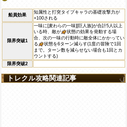
知属性と打突タイプキャラの基礎攻撃力が
船員効果
+100される
一味に[麦わらの一味][巨人族]が合計5人以上
いる時、敵が
状態の効果を発動する場
合、次の一味の行動時に敵全体にかかってい
限界突破1
る
状態を6ターン減らす(1度の冒険で1回
まで。ターン数を減らせない場合も1回とカ
ウントする)
限界突破2
トレクル攻略関連記事