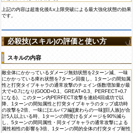
ャラタグに応じて以下の効果を発揮する】
攻撃を2倍、一味に[エルバフ編][麦わら
バフ編][麦わらの一味][巨人族]の必殺ター
]が合計5人以上いる時、1ターンの間受ける
上記の内容は超進化後/Lv上限突破による最大強化状態の効果
一味に[エルバフ編][麦わらの一味][巨人族]
%減らし、5ターンの間同属性・同タイプキ
です。
る時、[エルバフ編][麦わらの一味][巨人族]
による属性相性の影響を3倍、1ターンの間
にする。一味に[エルバフ編]が2人以上いる
イプ耐性を25%下げる
されている「ロロノア・ゾロ、サンジ、ウ
チョッパー、ロビン、フランキー、ブルッ
必殺技(スキル)の評価と使い方
ボニー、ドリー、ブロギー、オイモ、カー
ィン」が必殺技を発動したときに、一味の
短縮する(この効果は最大4回まで発動する)
スキルの内容
敵全体にかかっているダメージ無効状態を2ターン減、一味
にかかっている痺れ状態を7ターン回復し、1ターンの間知属
性と打突タイプキャラの通常攻撃のチェイン係数増加量が最
大で+0.7になり(GOOD+0.1、GREAT+0.3、PERFECT+0.7
になる)、このターン内PERFECT攻撃を連続4回成功で以
降、1ターンの間知属性と打突タイプキャラのタップ成功時
の攻撃を2倍、一味に[エルバフ編][麦わらの一味][巨人族]が合
計5人以上いる時、1ターンの間受けるダメージを90%減ら
し、5ターンの間同属性・同タイプキャラの通常攻撃による
属性相性の影響を3倍、1ターンの間的全体の打突タイプ耐性