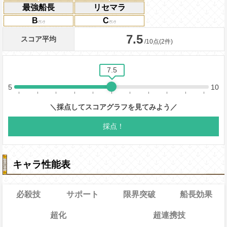
最強船長
リセマラ
B
C
キャラ性能表
必殺技
サポート
限界突破
船長効果
超化
超連携技