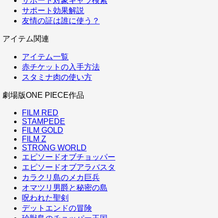
サポート対象キャラ検索
サポート効果解説
友情の証は誰に使う？
アイテム関連
アイテム一覧
赤チケットの入手方法
スタミナ肉の使い方
劇場版ONE PIECE作品
FILM RED
STAMPEDE
FILM GOLD
FILM Z
STRONG WORLD
エピソードオブチョッパー
エピソードオブアラバスタ
カラクリ島のメカ巨兵
オマツリ男爵と秘密の島
呪われた聖剣
デットエンドの冒険