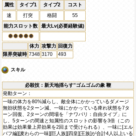
属性
タイプ1
タイプ2
コスト
速
打突
格闘
55
能力スロット数
最大Lv(必要経験値)
体力
攻撃力
回復力
限界突破時
7348
3170
493
スキル
必殺技：新天地揺らす“ゴムゴムの象 鞭
発動ターン：
一味の体力を80%減らし、敵全体にかかっているダメージ
無効状態を2ターン減、一味にかかっている痺れ状態を7タ
ーン回復、2ターンの間場を「ナワバリ：自由タイプ」に
し、5ターンの間速と知属性のスロットの影響を3倍（この
効果は効果量上昇効果を2回まで受けられる）、一味に[エル
バフ編][麦わらの一味][巨人族][四皇][王族]が合計4人以上いる