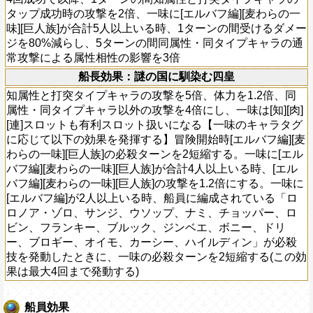
タップ成功時の攻撃を2倍、一味に[エルバフ編][麦わらの一
味][巨人族]が合計5人以上いる時、1ターンの間受けるダメー
ジを80%減らし、5ターンの間同属性・同タイプキャラの通
常攻撃による属性相性の影響を3倍
船長効果：謎の国に馴染む四皇
知属性と打突タイプキャラの攻撃を5倍、体力を1.2倍、同
属性・同タイプキャラ以外の攻撃を4倍にし、一味は[知][肉]
[連]スロットも有利スロット扱いになる【一味のキャラタグ
に応じて以下の効果を発揮する】冒険開始時[エルバフ編][麦
わらの一味][巨人族]の必殺ターンを2短縮する。一味に[エル
バフ編][麦わらの一味][巨人族]が合計4人以上いる時、[エル
バフ編][麦わらの一味][巨人族]の攻撃を1.2倍にする。一味に
[エルバフ編]が2人以上いる時、船員に編成されている「ロ
ロノア・ゾロ、サンジ、ウソップ、ナミ、チョッパー、ロ
ビン、フランキー、ブルック、ジンベエ、ボニー、ドリ
ー、ブロギー、オイモ、カーシー、ハイルディン」が必殺
技を発動したときに、一味の必殺ターンを2短縮する(この効
果は最大4回まで発動する)
船員効果