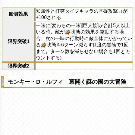
知属性と打突タイプキャラの基礎攻撃力が
船員効果
+100される
一味に[麦わらの一味][巨人族]が合計5人以上
いる時、敵が
状態の効果を発動する場
合、次の一味の行動時に敵全体にかかってい
限界突破1
る
状態を6ターン減らす(1度の冒険で1回
まで。ターン数を減らせない場合も1回とカ
ウントする)
限界突破2
モンキー・D・ルフィ 幕開く謎の国の大冒険