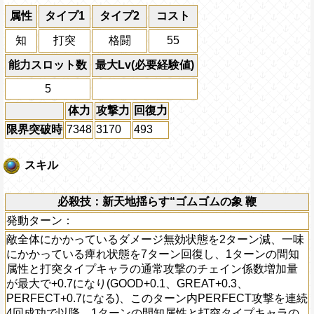
属性
タイプ1
タイプ2
コスト
知
打突
格闘
55
能力スロット数
最大Lv(必要経験値)
5
体力
攻撃力
回復力
限界突破時
7348
3170
493
スキル
必殺技：新天地揺らす“ゴムゴムの象 鞭
発動ターン：
敵全体にかかっているダメージ無効状態を2ターン減、一味
にかかっている痺れ状態を7ターン回復し、1ターンの間知
属性と打突タイプキャラの通常攻撃のチェイン係数増加量
が最大で+0.7になり(GOOD+0.1、GREAT+0.3、
PERFECT+0.7になる)、このターン内PERFECT攻撃を連続
4回成功で以降、1ターンの間知属性と打突タイプキャラの