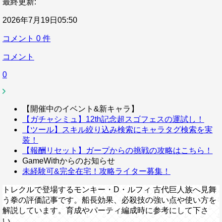
最終更新:
2026年7月19日05:50
コメント
0
件
コメント
0
【開催中のイベント&新キャラ】
【ガチャシミュ】12th記念超スゴフェスの運試し！
【ツール】スキル絞り込み検索にキャラタグ検索を実
装！
【報酬リセット】ガープからの挑戦の攻略はこちら！
GameWithからのお知らせ
未経験可&完全在宅！攻略ライター募集！
トレクルで登場するモンキー・D・ルフィ 古代巨人族へ見舞
う拳の評価記事です。船長効果、必殺技の強い点や使い方を
解説しています。育成やパーティ編成時に参考にして下さ
い。