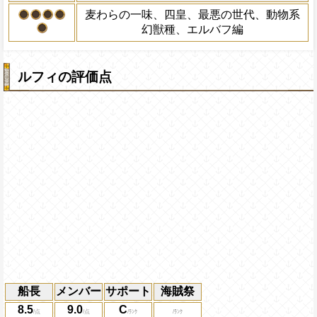
知属性と打突タイプキャラの通常攻撃の
で発動する）
麦わらの一味、四皇、最悪の世代、動物系
量が最大で+0.7になり(GOOD+0.1、GREA
Lv上限突破
幻獣種、エルバフ編
PERFECT+0.7になる)、このターン内PE
冒険開始時一味の必殺ターン・VS効果ゲ
続4回成功で以降、1ターンの間知属性と
回数を2短縮、知属性と打突タイプキャラの
のタップ成功時の攻撃を2倍、一味に[エル
倍、体力を1.2倍、同属性・同タイプキャ
ルフィの評価点
の一味][巨人族]が合計5人以上いる時、1
倍にし、一味は[知][肉][連]スロットも有
ダメージを90%減らし、5ターンの間同
なる【一味のキャラタグに応じて以下の
ャラの通常攻撃による属性相性の影響を3
冒険開始時[エルバフ編][麦わらの一味][巨
的全体の打突タイプ耐性を25%下げる
ンを2短縮する。一味に[エルバフ編][麦わら
が合計4人以上いる時、[エルバフ編][麦わら
の攻撃を1.3倍にする。一味に[エルバフ編
時、船員に編成されている「ロロノア・
ソップ、ナミ、チョッパー、ロビン、フ
ク、ジンベエ、ボニー、ドリー、ブロギ
シー、ハイルディン」が必殺技を発動し
必殺ターンを2短縮する(この効果は最大4
船長
メンバー
サポート
海賊祭
8.5
9.0
C