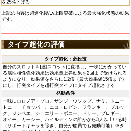
を25%下げる
上記の内容は超進化後/Lv上限突破による最大強化状態の効果
です。
タイプ超化の評価
タイプ超化：必殺技
自分のスロットを[連]スロットに変換し、一味にかかってい
る属性相性強化効果は効果量上昇効果を2回まで受けられる
ようになり、効果値をさらに1.2倍（最大効果値15倍まで）
にし、打突タイプを超打突タイプにタイプ超化させる
発動条件
一味にロロノア・ゾロ、サンジ、ウソップ、ナミ、トニー
トニー・チョッパー、ニコ・ロビン、フランキー、ブルッ
ク、ジンベエ、ジュエリー・ボニー、ドリー、ブロギー、
オイモ、カーシー、ハイルディンの誰かから3人以上いる時
（サポートキャラを除き、自分が船員でも発動可能）※ダ