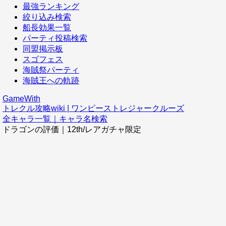
最強ランキング
絞り込み検索
船長効果一覧
パーティ投稿検索
同盟掲示板
スゴフェス
海賊祭パーティ
海賊王への軌跡
GameWith
トレクル攻略wiki | ワンピーストレジャークルーズ
全キャラ一覧｜キャラ名検索
ドラゴンの評価｜12th/レアガチャ限定