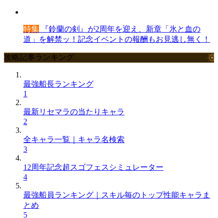
特集
『鈴蘭の剣』が2周年を迎え、新章「氷と血の
道」を解禁ッ！記念イベントの報酬もお見逃し無く！
攻略記事ランキング
最強船長ランキング
1
最新リセマラの当たりキャラ
2
全キャラ一覧｜キャラ名検索
3
12周年記念超スゴフェスシミュレーター
4
最強船員ランキング｜スキル毎のトップ性能キャラま
とめ
5