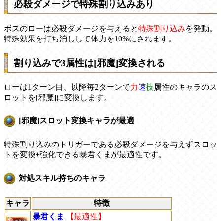
必殺ダメージで特殊割り込みあり
ボスのローは必殺ダメージを与えると
特殊割り込み
を発動。
特殊効果を打ち消しして体力を10%にされます。
割り込みで3属性は[邪魔]変換される
ローは1ターン目、以降毎2ターンで
力
速
技
属性のキャラのス
ロットを[邪魔]に変換します。
[邪魔]スロット変換キャラが最適
特殊割り込みのトリガーである必殺ダメージを与えずスロッ
トを変換+強化できる暴君くまが最適性です。
対処スキル持ちのキャラ
キャラ
特徴
暴君くま
【最適性】