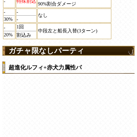
-
特殊割込
90%割合ダメージ
-
-
なし
30%
-
1回
-
中段左と船長入替(3ターン)
20%
割込み
ガチャ限なしパーティ
超進化ルフィ+赤犬力属性パ