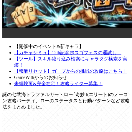
【開催中のイベント&新キャラ】
【ガチャシミュ】12th記念超スゴフェスの運試し！
【ツール】スキル絞り込み検索にキャラタグ検索を実
装！
【報酬リセット】ガープからの挑戦の攻略はこちら！
GameWithからのお知らせ
未経験可&完全在宅！攻略ライター募集！
謎の七武海トラファルガー・ロー｢奇妙｣(エリート)のノーコ
ン攻略パーティ、ローのステータスと行動パターンなど攻略
法をまとめました。