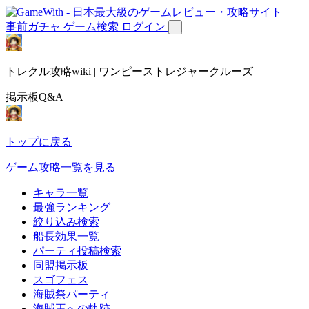
事前ガチャ
ゲーム検索
ログイン
トレクル攻略wiki | ワンピーストレジャークルーズ
掲示板Q&A
トップに戻る
ゲーム攻略一覧を見る
キャラ一覧
最強ランキング
絞り込み検索
船長効果一覧
パーティ投稿検索
同盟掲示板
スゴフェス
海賊祭パーティ
海賊王への軌跡