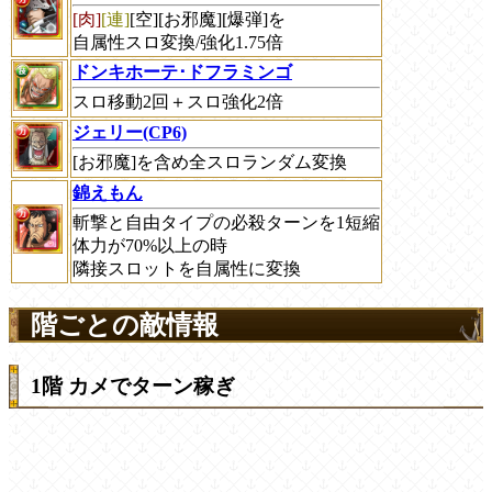
[肉]
[連]
[空][お邪魔][爆弾]を
自属性スロ変換/強化1.75倍
ドンキホーテ･ドフラミンゴ
スロ移動2回＋スロ強化2倍
ジェリー(CP6)
[お邪魔]を含め全スロランダム変換
錦えもん
斬撃と自由タイプの必殺ターンを1短縮
体力が70%以上の時
隣接スロットを自属性に変換
階ごとの敵情報
1階 カメでターン稼ぎ