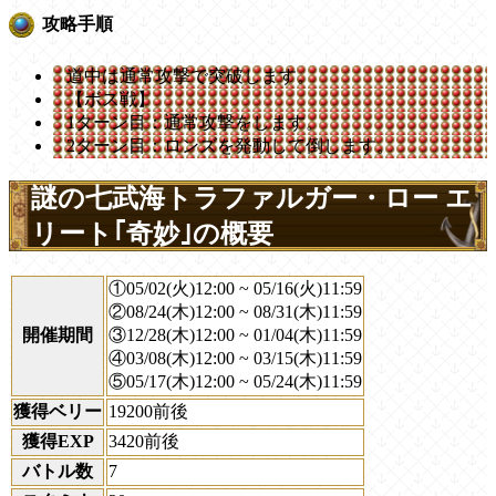
攻略手順
道中は通常攻撃で突破します。
【ボス戦】
1ターン目：通常攻撃をします。
2ターン目：ロンズを発動して倒します。
謎の七武海トラファルガー・ロー エ
リート｢奇妙｣の概要
①05/02(火)12:00 ~ 05/16(火)11:59
②08/24(木)12:00 ~ 08/31(木)11:59
開催期間
③12/28(木)12:00 ~ 01/04(木)11:59
④03/08(木)12:00 ~ 03/15(木)11:59
⑤05/17(木)12:00 ~ 05/24(木)11:59
獲得ベリー
19200前後
獲得EXP
3420前後
バトル数
7