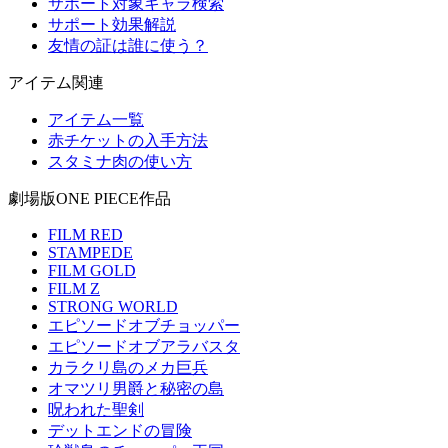
サポート対象キャラ検索
サポート効果解説
友情の証は誰に使う？
アイテム関連
アイテム一覧
赤チケットの入手方法
スタミナ肉の使い方
劇場版ONE PIECE作品
FILM RED
STAMPEDE
FILM GOLD
FILM Z
STRONG WORLD
エピソードオブチョッパー
エピソードオブアラバスタ
カラクリ島のメカ巨兵
オマツリ男爵と秘密の島
呪われた聖剣
デットエンドの冒険