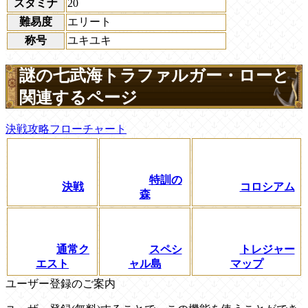
スタミナ
20
難易度
エリート
称号
ユキユキ
謎の七武海トラファルガー・ローと
関連するページ
決戦攻略フローチャート
特訓の
決戦
コロシアム
森
通常ク
スペシ
トレジャー
エスト
ャル島
マップ
ユーザー登録のご案内