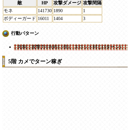
敵
HP
攻撃ダメージ
攻撃間隔
モネ
141730
1890
1
ボディーガード
16011
1404
3
行動パターン
先制：攻撃力UP(約1.1倍)、スロット封じ(3ターン)
5階 カメでターン稼ぎ