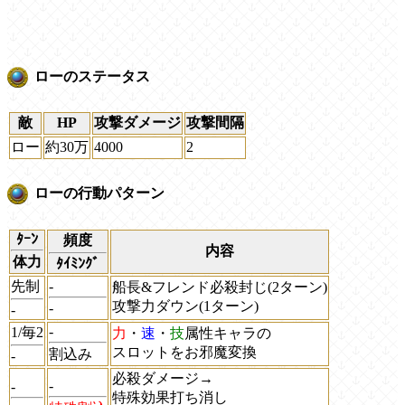
ローのステータス
敵
HP
攻撃ダメージ
攻撃間隔
ロー
約30万
4000
2
ローの行動パターン
ﾀｰﾝ
頻度
内容
体力
ﾀｲﾐﾝｸﾞ
先制
-
船長&フレンド必殺封じ(2ターン)
攻撃力ダウン(1ターン)
-
-
-
1/毎2
力
・
速
・
技
属性キャラの
スロットをお邪魔変換
割込み
-
必殺ダメージ
→
-
-
特殊効果打ち消し