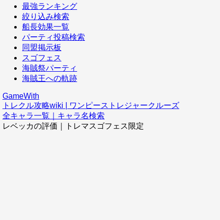
最強ランキング
絞り込み検索
船長効果一覧
パーティ投稿検索
同盟掲示板
スゴフェス
海賊祭パーティ
海賊王への軌跡
GameWith
トレクル攻略wiki | ワンピーストレジャークルーズ
全キャラ一覧｜キャラ名検索
レベッカの評価｜トレマスゴフェス限定