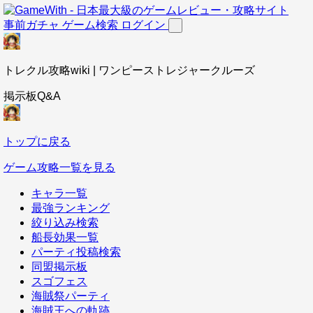
事前ガチャ
ゲーム検索
ログイン
トレクル攻略wiki | ワンピーストレジャークルーズ
掲示板Q&A
トップに戻る
ゲーム攻略一覧を見る
キャラ一覧
最強ランキング
絞り込み検索
船長効果一覧
パーティ投稿検索
同盟掲示板
スゴフェス
海賊祭パーティ
海賊王への軌跡