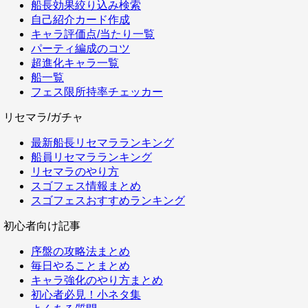
船長効果絞り込み検索
自己紹介カード作成
キャラ評価点/当たり一覧
パーティ編成のコツ
超進化キャラ一覧
船一覧
フェス限所持率チェッカー
リセマラ/ガチャ
最新船長リセマラランキング
船員リセマラランキング
リセマラのやり方
スゴフェス情報まとめ
スゴフェスおすすめランキング
初心者向け記事
序盤の攻略法まとめ
毎日やることまとめ
キャラ強化のやり方まとめ
初心者必見！小ネタ集