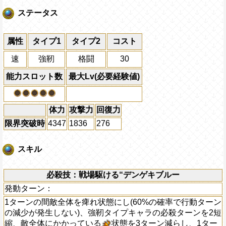
ステータス
属性
タイプ1
タイプ2
コスト
速
強靭
格闘
30
能力スロット数
最大Lv(必要経験値)
体力
攻撃力
回復力
限界突破時
4347
1836
276
スキル
必殺技：戦場駆ける“デンゲキブルー
発動ターン：
1ターンの間敵全体を痺れ状態にし(60%の確率で行動ターン
の減少が発生しない)、強靭タイプキャラの必殺ターンを2短
縮、敵全体にかかっている
状態を3ターン減らし、1ター