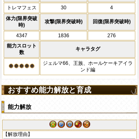
減らせない場合も1回とカウントする)
[王族]が合計3人以上いる時、この必殺技
トレマフェス
30
4
果は敵の状態異常無効の効果を無視し、1
一味に全属性がいる時、敵が
状態
ルマ66][王族]の通常攻撃のチェイン係数
場合、次の一味の行動時に敵全体に
体力(限界突破
攻撃(限界突破時)
回復(限界突破時)
+0.7になる(Good+0.3、Great+0.5、Perfe
態を3ターン減らす(1度の冒険で1回
時)
減らせない場合も1回とカウントする)
上限突破
4347
1836
276
ダメージを受けた次のターン、自分
+200される/被ダメージ量上昇状態を
能力スロット
キャラタグ
数
超連携技Lv5を習得する
ジェルマ66、王族、ホールケーキアイラ
ンド編
おすすめ能力解放と育成
能力解放
【解放理由】