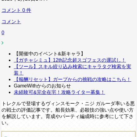
コメント
0
件
コメント
0
【開催中のイベント&新キャラ】
【ガチャシミュ】12th記念超スゴフェスの運試し！
【ツール】スキル絞り込み検索にキャラタグ検索を実
装！
【報酬リセット】ガープからの挑戦の攻略はこちら！
GameWithからのお知らせ
未経験可&完全在宅！攻略ライター募集！
トレクルで登場するヴィンスモーク・ニジ ガルーダ率いる悪
の戦士の評価記事です。船長効果、必殺技の強い点や使い方
を解説しています。育成やパーティ編成時に参考にして下さ
い。