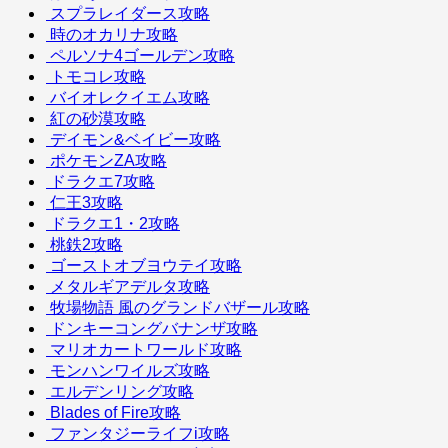
スプラレイダース攻略
時のオカリナ攻略
ペルソナ4ゴールデン攻略
トモコレ攻略
バイオレクイエム攻略
紅の砂漠攻略
デイモン&ベイビー攻略
ポケモンZA攻略
ドラクエ7攻略
仁王3攻略
ドラクエ1・2攻略
桃鉄2攻略
ゴーストオブヨウテイ攻略
メタルギアデルタ攻略
牧場物語 風のグランドバザール攻略
ドンキーコングバナンザ攻略
マリオカートワールド攻略
モンハンワイルズ攻略
エルデンリング攻略
Blades of Fire攻略
ファンタジーライフi攻略