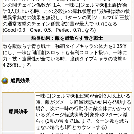
ンの間チェイン係数が+1.4、一味に[ジェルマ66][王族]が合
計3人以上いる時、この必殺技の痺れ状態付与効果は敵の状
態異常無効の効果を無視し、1ターンの間[ジェルマ66][王族]
の通常攻撃のチェイン係数増加量が最大で+0.7になる
(Good+0.3、Great+0.5、Perfect+0.7になる)
船長効果：敵を蹴散らす青き戦士
敵を蹴散らす青き戦士：強靭タイプキャラの体力を1.35倍
にし、一味は[速][連]スロットも有利スロット扱い、一味に
力・技・速属性が全ている時、強靭タイプキャラの攻撃を
4.25倍にする
船員効果
一味に[ジェルマ66](王族)が合計3人以上いる
時、敵がダメージ軽減状態の効果を発動する
場合、次の一味の行動時に敵全体にかかって
船員効果
いるダメージ軽減状態(対象外)を2ターン減
らす(1度の冒険で1回まで。ターン数を減ら
せない場合も1回とカウントする)