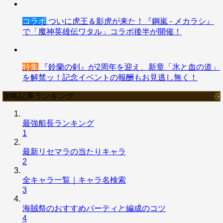
コラボ
ついに虎王＆影虎が来た！『鋼嵐 - メカラシ』
で「魔神英雄伝ワタル」コラボ後半が開催！
特集
『鈴蘭の剣』が2周年を迎え、新章「氷と血の道」
を解禁ッ！記念イベントの報酬もお見逃し無く！
攻略記事ランキング
最強船長ランキング
1
最新リセマラの当たりキャラ
2
全キャラ一覧｜キャラ名検索
3
海賊祭のおすすめパーティと編成のコツ
4