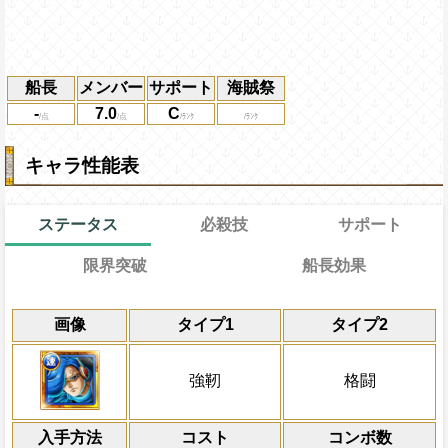
船長
メンバー
サポート
海賊祭
-
7.0
C
キャラ性能表
ステータス
必殺技
サポート
限界突破
船長効果
能
通常
通常時
効果
限界突破
画像
タイプ1
タイプ2
習得する効果
力
冒険中1回限り、サポート対象キャラが必
敵を蹴散らす青き戦士：強靭タイプキャラの
通常時
体にかかっている状態を2ターン減らす
にし、一味は[速][連]スロットも有利スロ
一味に[ジェルマ66](王族)が合計3
1ターンの間敵全体を痺れ状態にし(60%
強靭
格闘
力・技・速属性が全ている時、強靭タイ
ダメージ軽減状態の効果を発動する
ンの減少が発生しない)、強靭タイプキャ
対象
4.25倍にする
行動時に敵全体にかかっているダメー
を2短縮、敵全体にかかっている
状態を
[ジェルマ66]のキャラタグ
外)を2ターン減らす(1度の冒険で1
入手方法
し、1ターンの間チェイン係数が+1.4、一味
コスト
Lv上限突破
コンボ数