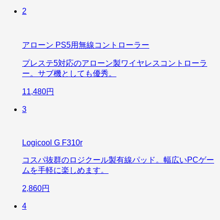
2
アローン PS5用無線コントローラー
プレステ5対応のアローン製ワイヤレスコントローラ
ー。サブ機としても優秀。
11,480円
3
Logicool G F310r
コスパ抜群のロジクール製有線パッド。幅広いPCゲー
ムを手軽に楽しめます。
2,860円
4