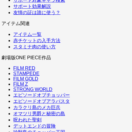
サポート対象キャラ検索
サポート効果解説
友情の証は誰に使う？
アイテム関連
アイテム一覧
赤チケットの入手方法
スタミナ肉の使い方
劇場版ONE PIECE作品
FILM RED
STAMPEDE
FILM GOLD
FILM Z
STRONG WORLD
エピソードオブチョッパー
エピソードオブアラバスタ
カラクリ島のメカ巨兵
オマツリ男爵と秘密の島
呪われた聖剣
デットエンドの冒険