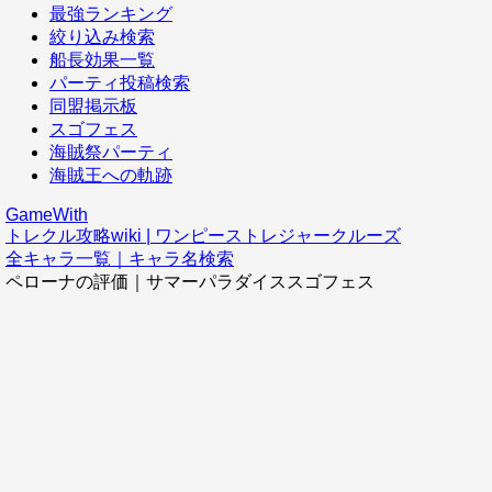
最強ランキング
絞り込み検索
船長効果一覧
パーティ投稿検索
同盟掲示板
スゴフェス
海賊祭パーティ
海賊王への軌跡
GameWith
トレクル攻略wiki | ワンピーストレジャークルーズ
全キャラ一覧｜キャラ名検索
ペローナの評価｜サマーパラダイススゴフェス