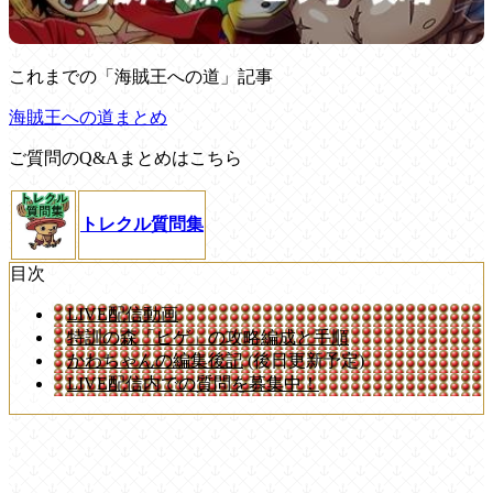
これまでの「海賊王への道」記事
海賊王への道まとめ
ご質問のQ&Aまとめはこちら
トレクル質問集
目次
LIVE配信動画
特訓の森「ヒゲ」の攻略編成と手順
かわちゃんの編集後記
(後日更新予定)
LIVE配信内での質問を募集中！