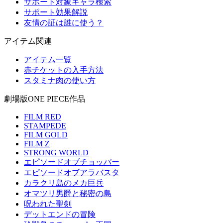
サポート対象キャラ検索
サポート効果解説
友情の証は誰に使う？
アイテム関連
アイテム一覧
赤チケットの入手方法
スタミナ肉の使い方
劇場版ONE PIECE作品
FILM RED
STAMPEDE
FILM GOLD
FILM Z
STRONG WORLD
エピソードオブチョッパー
エピソードオブアラバスタ
カラクリ島のメカ巨兵
オマツリ男爵と秘密の島
呪われた聖剣
デットエンドの冒険