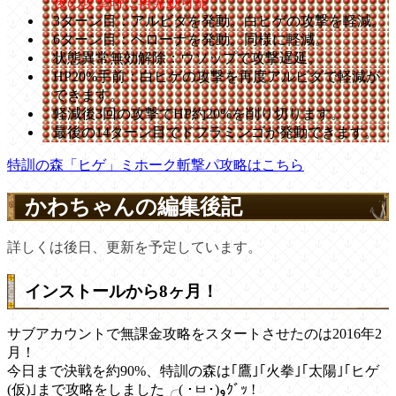
後の攻撃時に再発動可能
3ターン目：アルビダを発動。白ヒゲの攻撃を軽減。
6ターン目：ペローナを発動。同様に軽減。
状態異常無効解除：ウソップで攻撃遅延。
HP20%手前：白ヒゲの攻撃を再度アルビダで軽減が
できます。
軽減後3回の攻撃でHP約20%を削り切ります。
最後の14ターン目でドフラミンゴが発動できます。
特訓の森「ヒゲ」ミホーク斬撃パ攻略はこちら
かわちゃんの編集後記
詳しくは後日、更新を予定しています。
インストールから8ヶ月！
サブアカウントで無課金攻略をスタートさせたのは2016年2
月！
今日まで決戦を約90%、特訓の森は｢鷹｣｢火拳｣｢太陽｣｢ヒゲ
(仮)｣まで攻略をしました╭( ･ㅂ･)وｸﾞｯ !