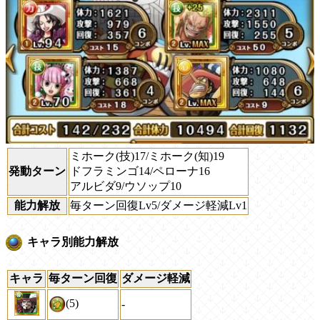
ミホーク(技)17/ミホーク(知)19
発動ターン
ドフラミンゴ14/ペローナ16
アルビダ9/ウソップ10
能力解放
毎ターン回復Lv5/ダメージ軽減Lv1
キャラ別能力解放
キャラ
毎ターン回復
ダメージ軽減
(5)
-