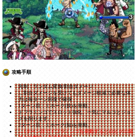
攻略手順
先制：ランダム変換/割合ダメージ
∟割合ダメージを受けてもダメージ軽減で必要な体
力は毎ターン回復で確保
1ターン目：ミホーク(技)を発動。
ドフラミンゴでスロット強化、一気にマルコとジョ
ズを削ります。
2ターン目：ミホーク(知)を発動。
→1ターン目でドフラミンゴを発動すると白ヒゲの最