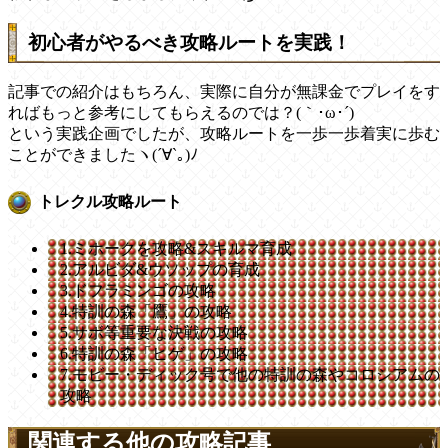
初心者がやるべき攻略ルートを実践！
記事での紹介はもちろん、実際に自分が無課金でプレイをす
ればもっと参考にしてもらえるのでは？(｀･ω･´)
という実践企画でしたが、攻略ルートを一歩一歩着実に歩む
ことができましたヽ(´∀`｡)ﾉ
トレクル攻略ルート
1.ミホークを攻略&スキルマ育成
2.アルビダ&ウソップの育成
3.ドフラミンゴの攻略
4.特訓の森「鷹」の攻略
5.サボ等重要な決戦の攻略
6.特訓の森「ヒゲ」の攻略
7.モビー・ディック号で他の特訓の森やコロシアムの
攻略
関連する他の攻略記事