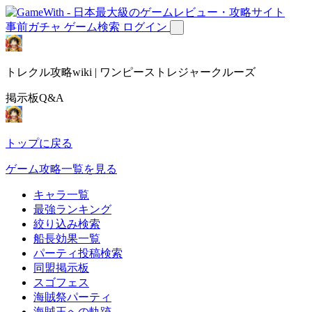
事前ガチャ
ゲーム検索
ログイン
トレクル攻略wiki | ワンピーストレジャークルーズ
掲示板Q&A
トップに戻る
ゲーム攻略一覧を見る
キャラ一覧
最強ランキング
絞り込み検索
船長効果一覧
パーティ投稿検索
同盟掲示板
スゴフェス
海賊祭パーティ
海賊王への軌跡