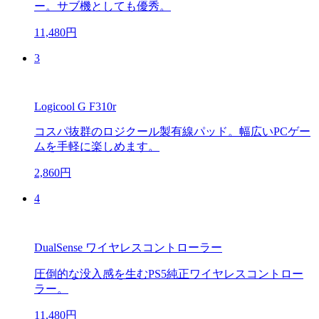
ー。サブ機としても優秀。
11,480円
3
Logicool G F310r
コスパ抜群のロジクール製有線パッド。幅広いPCゲー
ムを手軽に楽しめます。
2,860円
4
DualSense ワイヤレスコントローラー
圧倒的な没入感を生むPS5純正ワイヤレスコントロー
ラー。
11,480円