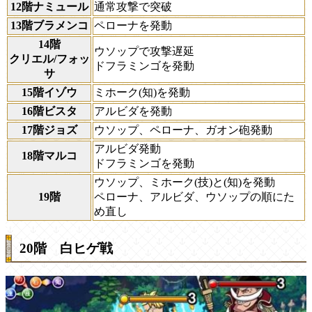
12階ナミュール
通常攻撃で突破
13階ブラメンコ
ペローナを発動
14階
ウソップで攻撃遅延
クリエル/フォッ
ドフラミンゴを発動
サ
15階イゾウ
ミホーク(知)を発動
16階ビスタ
アルビダを発動
17階ジョズ
ウソップ、ペローナ、ガオン砲発動
アルビダ発動
18階マルコ
ドフラミンゴを発動
ウソップ、ミホーク(技)と(知)を発動
19階
ペローナ、アルビダ、ウソップの順にた
め直し
20階 白ヒゲ戦