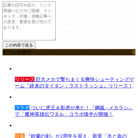
ゲームを探す
リリース
巨大メカで撃ちまくる爽快シューティングゲ
ーム『終末のタイタン：ラストラッシュ』リリース！
コラボ
ついに虎王＆影虎が来た！『鋼嵐 - メカラシ』
で「魔神英雄伝ワタル」コラボ後半が開催！
特集
『鈴蘭の剣』が2周年を迎え、新章「氷と血の