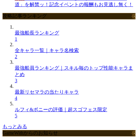
道」を解禁ッ！記念イベントの報酬もお見逃し無く！
攻略記事ランキング
最強船長ランキング
1
全キャラ一覧｜キャラ名検索
2
最強船員ランキング｜スキル毎のトップ性能キャラま
とめ
3
最新リセマラの当たりキャラ
4
ルフィ&ボニーの評価｜超スゴフェス限定
5
もっとみる
GameWithからのお知らせ