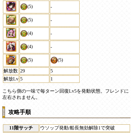
(5)
-
(5)
-
(4)
-
(4)
-
(5)
(5)
解放数
29
5
解放Lv
5
1
こちら側の一味で毎ターン回復Lv5を発動状態。フレンドに
左右されません。
攻略手順
11階サッチ
ウソップ発動/船長無効解除1で突破