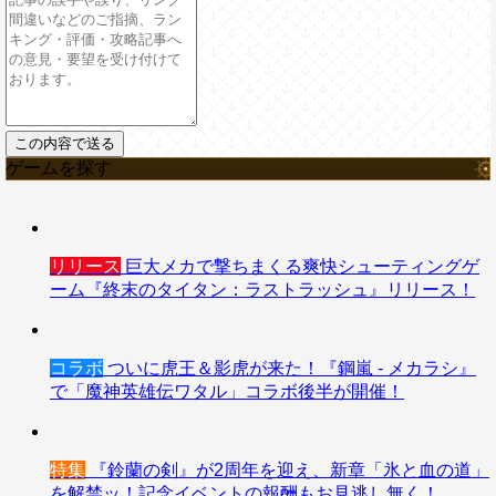
ゲームを探す
リリース
巨大メカで撃ちまくる爽快シューティングゲ
ーム『終末のタイタン：ラストラッシュ』リリース！
コラボ
ついに虎王＆影虎が来た！『鋼嵐 - メカラシ』
で「魔神英雄伝ワタル」コラボ後半が開催！
特集
『鈴蘭の剣』が2周年を迎え、新章「氷と血の道」
を解禁ッ！記念イベントの報酬もお見逃し無く！