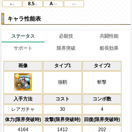
-
8.5
A
キャラ性能表
ステータス
必殺技
共闘性能
サポート
限界突破
船長効果
能
通常
19→13ターン
共闘性能
通常時
効果
限界突破
画像
タイプ1
タイプ2
習得する効果
力
冒険中1回限り、サポート対象キャラが必
心属性
と強靭タイプキャラの攻撃を3.5倍
冒険開始時の必殺ター
通常時
れ・封じ状態を回復した時、一味にかか
1.3倍にする
属性
キャラの攻撃を6倍
一味の基礎ステータスが+70される
敵全体にかかっているダメージ軽減状態を
船長効果
強靭
斬撃
じ状態を1ターン回復する
にし、他の属性キャラの
味の体力を80%減らし、敵1体に減少値×
Lv上限突破
擬音隠し状態を5ターン回復する
倍、体力を1.25倍にす
ージを与え、必殺発動時すでに一味が攻
対象
入手方法
時、一味にかかっている攻撃上昇効果をさら
コスト
ターン数：8
コンボ数
白ひげ エース マルコ ビスタ ジョズ
自分のスロット封じ状態を5ターン回
させ、この必殺技発動以降、1ターンの間
敵1体のHPを25%減
レアガチャ
30
4
ダメージを受けた次のターン、自分
タイプキャラが発動した攻撃上昇効果を+0
体力の上限を無視して
+150される/被ダメージ量上昇状態を
ポート効果による発動の場合はサポート
×30倍の全プレイヤ
体力(限界突破時)
攻撃(限界突破時)
回復(限界突破時)
必殺技
の属性・タイプが
心属性
と強靭タイプキ
(最大体力の2倍上限
4164
1412
202
される)
えている時、体力満タ