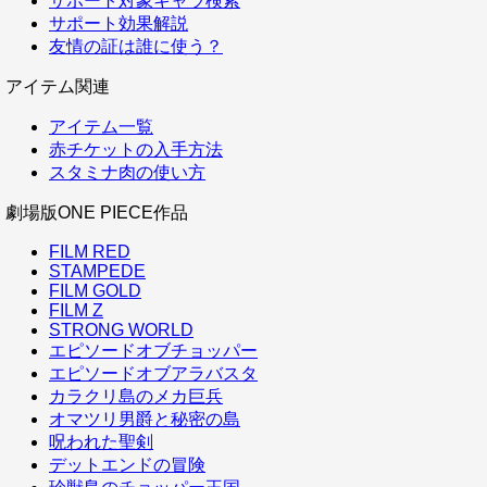
サポート対象キャラ検索
サポート効果解説
友情の証は誰に使う？
アイテム関連
アイテム一覧
赤チケットの入手方法
スタミナ肉の使い方
劇場版ONE PIECE作品
FILM RED
STAMPEDE
FILM GOLD
FILM Z
STRONG WORLD
エピソードオブチョッパー
エピソードオブアラバスタ
カラクリ島のメカ巨兵
オマツリ男爵と秘密の島
呪われた聖剣
デットエンドの冒険