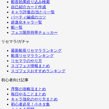
船長効果絞り込み検索
自己紹介カード作成
キャラ評価点/当たり一覧
パーティ編成のコツ
超進化キャラ一覧
船一覧
フェス限所持率チェッカー
リセマラ/ガチャ
最新船長リセマラランキング
船員リセマラランキング
リセマラのやり方
スゴフェス情報まとめ
スゴフェスおすすめランキング
初心者向け記事
序盤の攻略法まとめ
毎日やることまとめ
キャラ強化のやり方まとめ
初心者必見！小ネタ集