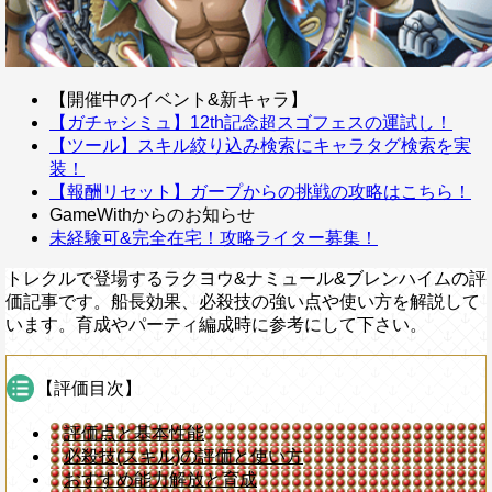
【開催中のイベント&新キャラ】
【ガチャシミュ】12th記念超スゴフェスの運試し！
【ツール】スキル絞り込み検索にキャラタグ検索を実
装！
【報酬リセット】ガープからの挑戦の攻略はこちら！
GameWithからのお知らせ
未経験可&完全在宅！攻略ライター募集！
トレクルで登場するラクヨウ&ナミュール&ブレンハイムの評
価記事です。船長効果、必殺技の強い点や使い方を解説して
います。育成やパーティ編成時に参考にして下さい。
【評価目次】
評価点と基本性能
必殺技(スキル)の評価と使い方
おすすめ能力解放と育成