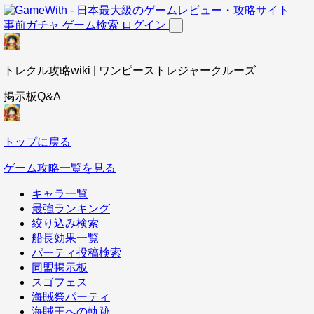
事前ガチャ
ゲーム検索
ログイン
トレクル攻略wiki | ワンピーストレジャークルーズ
掲示板Q&A
トップに戻る
ゲーム攻略一覧を見る
キャラ一覧
最強ランキング
絞り込み検索
船長効果一覧
パーティ投稿検索
同盟掲示板
スゴフェス
海賊祭パーティ
海賊王への軌跡