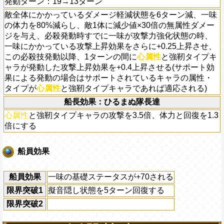
発動ターン：19→13ターン
敵全体にかかっているダメージ軽減状態を6ターン減、一味
の体力を80%減らし、敵1体に減少値×30倍の無属性ダメー
ジを与え、必殺発動時すでに一味が攻撃力強化状態の時、
一味にかかっている攻撃上昇効果をさらに+0.25上昇させ、
この必殺技発動以降、1ターンの間に
心属性
と強靭タイプキ
ャラが発動した攻撃上昇効果を+0.4上昇させる(サポート効
果による発動の場合はサポートされているキャラの属性・
タイプが
心属性
と強靭タイプキャラであれば適応される)
船長効果：ひるまぬ隊長達
心属性
と強靭タイプキャラの攻撃を3.5倍、体力と回復を1.3
倍にする
船員効果
船員効果
一味の基礎ステータスが+70される
限界突破1
擬音隠し状態を5ターン回復する
限界突破2