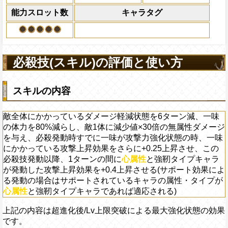
になる)、全プレイヤ
上限突破
能力スロット数
キャラタグ
果無効を2ターン回復
2ターンの間敵全体の
アクション
を30%下げ、斬撃タイ
げる
必殺技(スキル)の評価と使い方
スキルの内容
敵全体にかかっているダメージ軽減状態を6ターン減、一味
の体力を80%減らし、敵1体に減少値×30倍の無属性ダメージ
を与え、必殺発動時すでに一味が攻撃力強化状態の時、一味
にかかっている攻撃上昇効果をさらに+0.25上昇させ、この
必殺技発動以降、1ターンの間に
心属性
と強靭タイプキャラ
が発動した攻撃上昇効果を+0.4上昇させる(サポート効果によ
る発動の場合はサポートされているキャラの属性・タイプが
心属性
と強靭タイプキャラであれば適応される)
上記の内容は超進化後/Lv上限突破による最大強化状態の効果
です。