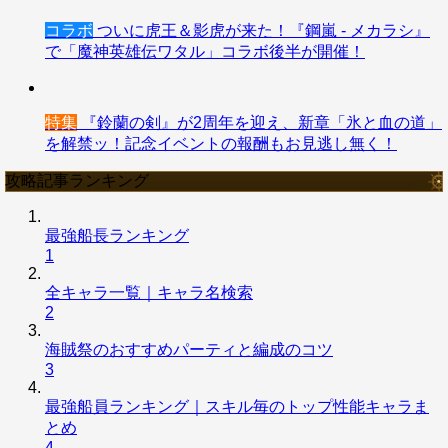
コラボ
ついに虎王＆影虎が来た！『鋼嵐 - メカラシ』
で「魔神英雄伝ワタル」コラボ後半が開催！
特集
『鈴蘭の剣』が2周年を迎え、新章「氷と血の道」
を解禁ッ！記念イベントの報酬もお見逃し無く！
攻略記事ランキング
最強船長ランキング
1
全キャラ一覧｜キャラ名検索
2
海賊祭のおすすめパーティと編成のコツ
3
最強船員ランキング｜スキル毎のトップ性能キャラま
とめ
4