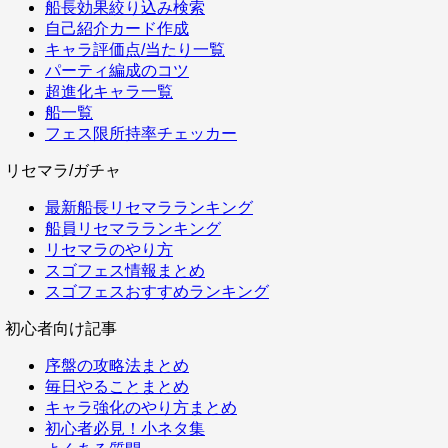
船長効果絞り込み検索
自己紹介カード作成
キャラ評価点/当たり一覧
パーティ編成のコツ
超進化キャラ一覧
船一覧
フェス限所持率チェッカー
リセマラ/ガチャ
最新船長リセマラランキング
船員リセマラランキング
リセマラのやり方
スゴフェス情報まとめ
スゴフェスおすすめランキング
初心者向け記事
序盤の攻略法まとめ
毎日やることまとめ
キャラ強化のやり方まとめ
初心者必見！小ネタ集