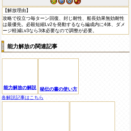
【解放理由】
攻略で役立つ毎ターン回復、封じ耐性、船長効果無効耐性
は最優先。必殺短縮Lv2を発動するなら編成内に4体、ダメ
ージ軽減Lv3なら3体必要なので調整が必要。
能力解放の関連記事
能力解放の解説
秘伝の書の使い方
各解説記事はこちら