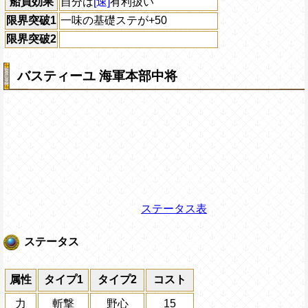
船員効果
自分は
[速]
有利扱い
限界突破1
一味の基礎ステが+50
限界突破2
バスティーユ 海軍本部中将
ステータス表
ステータス
属性
タイプ1
タイプ2
コスト
力
斬撃
野心
15