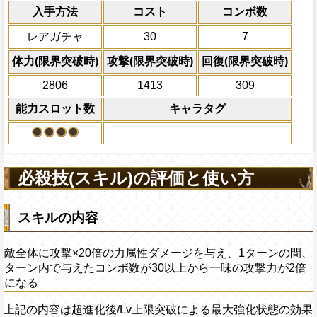
一味の体力を1.25倍、1反内で与えたコン
スロット封じを5ターン回復する
入手方法
コスト
ターン数：8
コンボ数
藤虎 メイナード
ら2倍、28以上から3倍に攻撃力を上昇さ
上限突破
PEFECTならば80%の確率でダメー
敵1体のHPを25%減
レアガチャ
30
7
体力の上限を無視して
×30倍の全プレイヤ
体力(限界突破時)
攻撃(限界突破時)
回復(限界突破時)
必殺技
(最大体力の2倍上限
2806
1413
309
えている時、体力満タ
になる)、全プレイヤ
能力スロット数
キャラタグ
果無効を2ターン回復
2ターンの間敵全体の
アクション
を30%下げ、野心タイ
げる
必殺技(スキル)の評価と使い方
スキルの内容
敵全体に攻撃×20倍の力属性ダメージを与え、1ターンの間、
ターン内で与えたコンボ数が30以上から一味の攻撃力が2倍
になる
上記の内容は超進化後/Lv上限突破による最大強化状態の効果