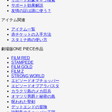
サポート対象キャラ検索
サポート効果解説
友情の証は誰に使う？
アイテム関連
アイテム一覧
赤チケットの入手方法
スタミナ肉の使い方
劇場版ONE PIECE作品
FILM RED
STAMPEDE
FILM GOLD
FILM Z
STRONG WORLD
エピソードオブチョッパー
エピソードオブアラバスタ
カラクリ島のメカ巨兵
オマツリ男爵と秘密の島
呪われた聖剣
デットエンドの冒険