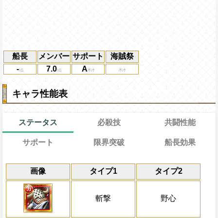
船長
メンバー
サポート
海賊祭
-
7.0
A
キャラ性能表
ステータス
必殺技
共闘性能
サポート
限界突破
船長効果
能力
通常
22→14ターン
習得する効果
共闘性能
通常時
効果
限界突破
画像
タイプ1
タイプ2
冒険中1回限り、サポート対象キャラが必
1ターン内で与えたコンボ数が15以上から
冒険開始時の必殺ター
通常時
自分は
[速]
有利扱い
ーンの間、ターン内で与えたコンボ数が2
ら3倍に攻撃力を上昇させる
属性
キャラの攻撃を6倍
敵全体に攻撃×20倍の力属性ダメージを与
船長効果
斬撃
野心
攻撃が1.5倍になる
一味の基礎ステが+50
にし、他の属性キャラの
間、ターン内で与えたコンボ数が30以上
Lv上限突破
倍、体力を1.25倍にす
が2倍になる
対象