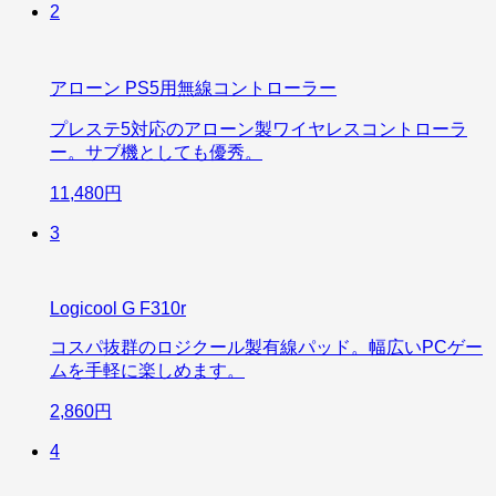
2
アローン PS5用無線コントローラー
プレステ5対応のアローン製ワイヤレスコントローラ
ー。サブ機としても優秀。
11,480円
3
Logicool G F310r
コスパ抜群のロジクール製有線パッド。幅広いPCゲー
ムを手軽に楽しめます。
2,860円
4