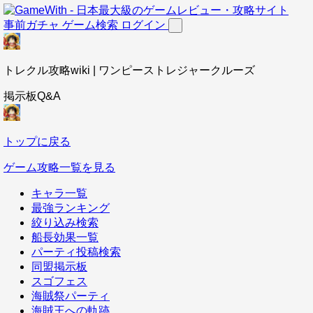
事前ガチャ
ゲーム検索
ログイン
トレクル攻略wiki | ワンピーストレジャークルーズ
掲示板Q&A
トップに戻る
ゲーム攻略一覧を見る
キャラ一覧
最強ランキング
絞り込み検索
船長効果一覧
パーティ投稿検索
同盟掲示板
スゴフェス
海賊祭パーティ
海賊王への軌跡