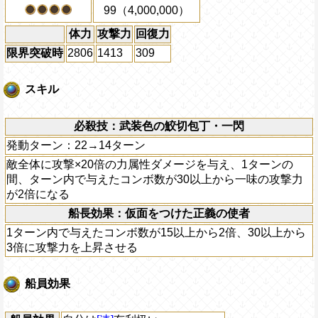
99（4,000,000）
体力
攻撃力
回復力
限界突破時
2806
1413
309
スキル
必殺技：武装色の鮫切包丁・一閃
発動ターン：22→14ターン
敵全体に攻撃×20倍の力属性ダメージを与え、1ターンの
間、ターン内で与えたコンボ数が30以上から一味の攻撃力
が2倍になる
船長効果：仮面をつけた正義の使者
1ターン内で与えたコンボ数が15以上から2倍、30以上から
3倍に攻撃力を上昇させる
船員効果