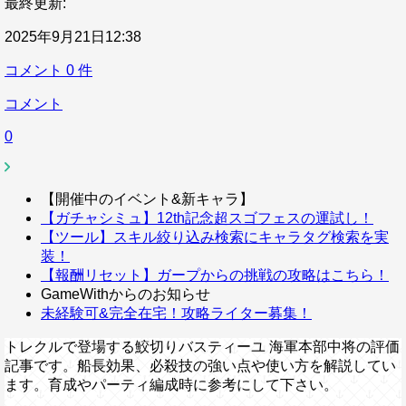
最終更新:
2025年9月21日12:38
コメント
0
件
コメント
0
【開催中のイベント&新キャラ】
【ガチャシミュ】12th記念超スゴフェスの運試し！
【ツール】スキル絞り込み検索にキャラタグ検索を実
装！
【報酬リセット】ガープからの挑戦の攻略はこちら！
GameWithからのお知らせ
未経験可&完全在宅！攻略ライター募集！
トレクルで登場する鮫切りバスティーユ 海軍本部中将の評価
記事です。船長効果、必殺技の強い点や使い方を解説してい
ます。育成やパーティ編成時に参考にして下さい。