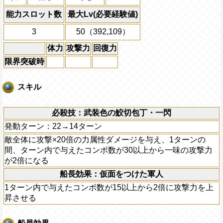
能力スロット数
最大Lv(必要経験値)
3
50（392,109）
体力
攻撃力
回復力
限界突破時
スキル
必殺技：武装色の鮫切包丁・一閃
発動ターン：22→14ターン
敵全体に攻撃×20倍の力属性ダメージを与え、1ターンの
間、ターン内で与えたコンボ数が30以上から一味の攻撃力
が2倍になる
船長効果：仮面をつけた軍人
1ターン内で与えたコンボ数が15以上から2倍に攻撃力を上
昇させる