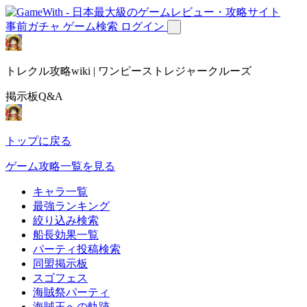
事前ガチャ
ゲーム検索
ログイン
トレクル攻略wiki | ワンピーストレジャークルーズ
掲示板Q&A
トップに戻る
ゲーム攻略一覧を見る
キャラ一覧
最強ランキング
絞り込み検索
船長効果一覧
パーティ投稿検索
同盟掲示板
スゴフェス
海賊祭パーティ
海賊王への軌跡