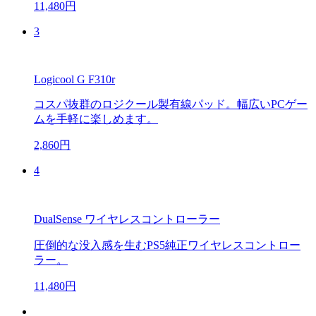
11,480円
3
Logicool G F310r
コスパ抜群のロジクール製有線パッド。幅広いPCゲー
ムを手軽に楽しめます。
2,860円
4
DualSense ワイヤレスコントローラー
圧倒的な没入感を生むPS5純正ワイヤレスコントロー
ラー。
11,480円