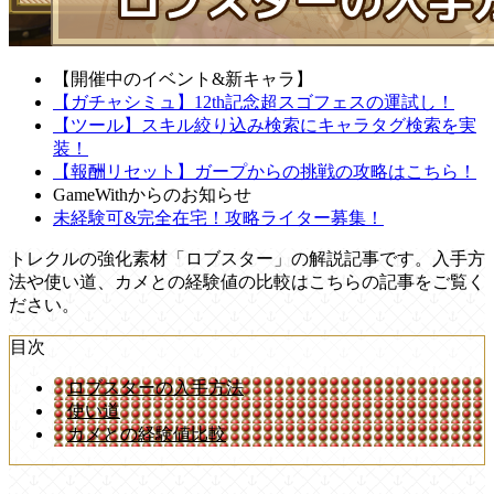
【開催中のイベント&新キャラ】
【ガチャシミュ】12th記念超スゴフェスの運試し！
【ツール】スキル絞り込み検索にキャラタグ検索を実
装！
【報酬リセット】ガープからの挑戦の攻略はこちら！
GameWithからのお知らせ
未経験可&完全在宅！攻略ライター募集！
トレクルの強化素材「ロブスター」の解説記事です。入手方
法や使い道、カメとの経験値の比較はこちらの記事をご覧く
ださい。
目次
ロブスターの入手方法
使い道
カメとの経験値比較