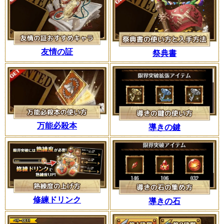
友情の証
祭典書
万能必殺本
導きの鍵
修練ドリンク
導きの石