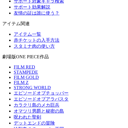
サポート対象キャラ検索
サポート効果解説
友情の証は誰に使う？
アイテム関連
アイテム一覧
赤チケットの入手方法
スタミナ肉の使い方
劇場版ONE PIECE作品
FILM RED
STAMPEDE
FILM GOLD
FILM Z
STRONG WORLD
エピソードオブチョッパー
エピソードオブアラバスタ
カラクリ島のメカ巨兵
オマツリ男爵と秘密の島
呪われた聖剣
デットエンドの冒険