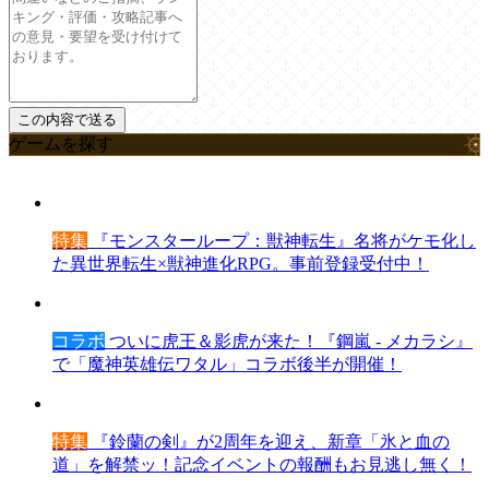
ゲームを探す
特集
『モンスターループ：獣神転生』名将がケモ化し
た異世界転生×獣神進化RPG。事前登録受付中！
コラボ
ついに虎王＆影虎が来た！『鋼嵐 - メカラシ』
で「魔神英雄伝ワタル」コラボ後半が開催！
特集
『鈴蘭の剣』が2周年を迎え、新章「氷と血の
道」を解禁ッ！記念イベントの報酬もお見逃し無く！