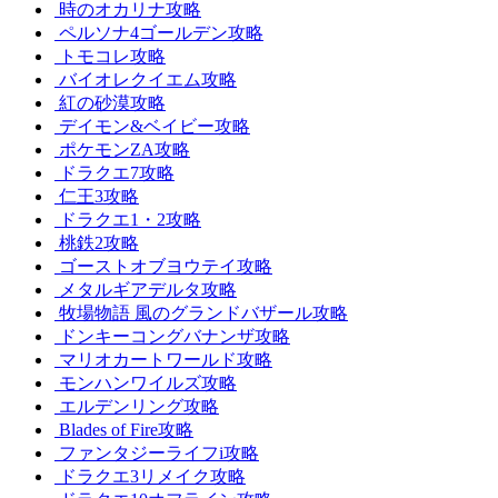
時のオカリナ攻略
ペルソナ4ゴールデン攻略
トモコレ攻略
バイオレクイエム攻略
紅の砂漠攻略
デイモン&ベイビー攻略
ポケモンZA攻略
ドラクエ7攻略
仁王3攻略
ドラクエ1・2攻略
桃鉄2攻略
ゴーストオブヨウテイ攻略
メタルギアデルタ攻略
牧場物語 風のグランドバザール攻略
ドンキーコングバナンザ攻略
マリオカートワールド攻略
モンハンワイルズ攻略
エルデンリング攻略
Blades of Fire攻略
ファンタジーライフi攻略
ドラクエ3リメイク攻略