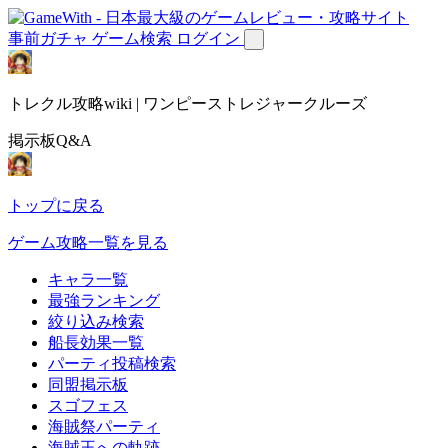
事前ガチャ
ゲーム検索
ログイン
トレクル攻略wiki | ワンピーストレジャークルーズ
掲示板Q&A
トップに戻る
ゲーム攻略一覧を見る
キャラ一覧
最強ランキング
絞り込み検索
船長効果一覧
パーティ投稿検索
同盟掲示板
スゴフェス
海賊祭パーティ
海賊王への軌跡