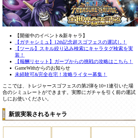
【開催中のイベント&新キャラ】
【ガチャシミュ】12th記念超スゴフェスの運試し！
【ツール】スキル絞り込み検索にキャラタグ検索を実
装！
【報酬リセット】ガープからの挑戦の攻略はこちら！
GameWithからのお知らせ
未経験可&完全在宅！攻略ライター募集！
ここでは、トレジャースゴフェスの第2弾を10+1連引いた場
合のシミュレートができます。実際にガチャを引く前の運試
しにお使いください。
新規実装されるキャラ