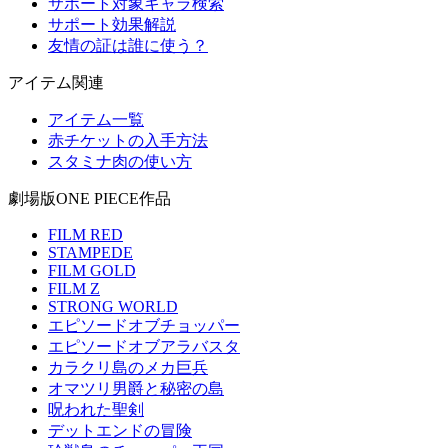
サポート対象キャラ検索
サポート効果解説
友情の証は誰に使う？
アイテム関連
アイテム一覧
赤チケットの入手方法
スタミナ肉の使い方
劇場版ONE PIECE作品
FILM RED
STAMPEDE
FILM GOLD
FILM Z
STRONG WORLD
エピソードオブチョッパー
エピソードオブアラバスタ
カラクリ島のメカ巨兵
オマツリ男爵と秘密の島
呪われた聖剣
デットエンドの冒険