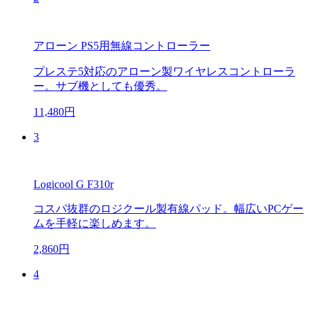
アローン PS5用無線コントローラー
プレステ5対応のアローン製ワイヤレスコントローラ
ー。サブ機としても優秀。
11,480円
3
Logicool G F310r
コスパ抜群のロジクール製有線パッド。幅広いPCゲー
ムを手軽に楽しめます。
2,860円
4