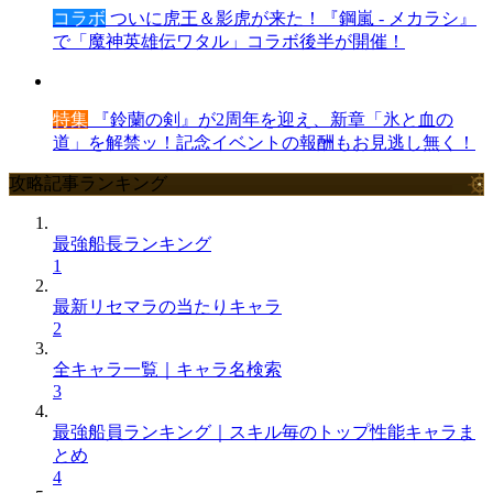
コラボ
ついに虎王＆影虎が来た！『鋼嵐 - メカラシ』
で「魔神英雄伝ワタル」コラボ後半が開催！
特集
『鈴蘭の剣』が2周年を迎え、新章「氷と血の
道」を解禁ッ！記念イベントの報酬もお見逃し無く！
攻略記事ランキング
最強船長ランキング
1
最新リセマラの当たりキャラ
2
全キャラ一覧｜キャラ名検索
3
最強船員ランキング｜スキル毎のトップ性能キャラま
とめ
4