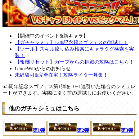
【開催中のイベント&新キャラ】
【ガチャシミュ】12th記念超スゴフェスの運試し！
【ツール】スキル絞り込み検索にキャラタグ検索を実
装！
【報酬リセット】ガープからの挑戦の攻略はこちら！
GameWithからのお知らせ
未経験可&完全在宅！攻略ライター募集！
6.5周年記念スゴフェス第1弾を10+1連引いた場合のシミュレ
ートができます。実際に引く前の運試しにお使いください。
他のガチャシミュはこちら
第1弾
第2弾
第3弾