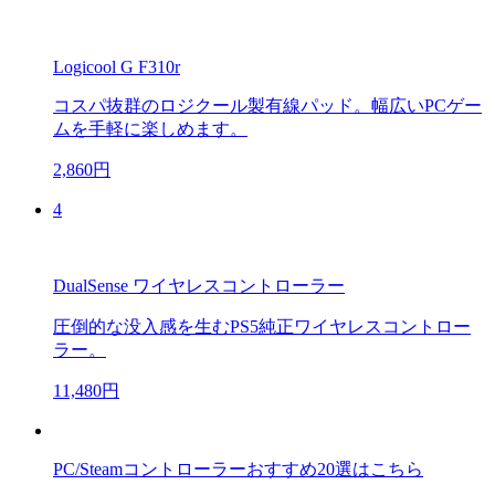
Logicool G F310r
コスパ抜群のロジクール製有線パッド。幅広いPCゲー
ムを手軽に楽しめます。
2,860円
4
DualSense ワイヤレスコントローラー
圧倒的な没入感を生むPS5純正ワイヤレスコントロー
ラー。
11,480円
PC/Steamコントローラーおすすめ20選はこちら