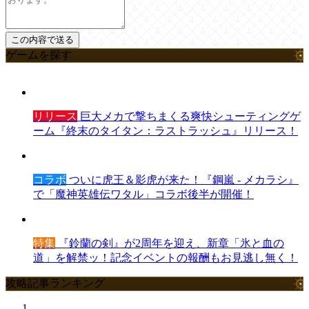
ゲームを探す
リリース
巨大メカで撃ちまくる爽快シューティングゲ
ーム『終末のタイタン：ラストラッシュ』リリース！
コラボ
ついに虎王＆影虎が来た！『鋼嵐 - メカラシ』
で「魔神英雄伝ワタル」コラボ後半が開催！
特集
『鈴蘭の剣』が2周年を迎え、新章「氷と血の
道」を解禁ッ！記念イベントの報酬もお見逃し無く！
攻略記事ランキング