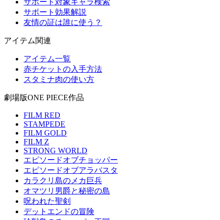
サポート対象キャラ検索
サポート効果解説
友情の証は誰に使う？
アイテム関連
アイテム一覧
赤チケットの入手方法
スタミナ肉の使い方
劇場版ONE PIECE作品
FILM RED
STAMPEDE
FILM GOLD
FILM Z
STRONG WORLD
エピソードオブチョッパー
エピソードオブアラバスタ
カラクリ島のメカ巨兵
オマツリ男爵と秘密の島
呪われた聖剣
デットエンドの冒険