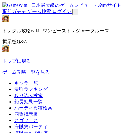
事前ガチャ
ゲーム検索
ログイン
トレクル攻略wiki | ワンピーストレジャークルーズ
掲示板Q&A
トップに戻る
ゲーム攻略一覧を見る
キャラ一覧
最強ランキング
絞り込み検索
船長効果一覧
パーティ投稿検索
同盟掲示板
スゴフェス
海賊祭パーティ
海賊王への軌跡