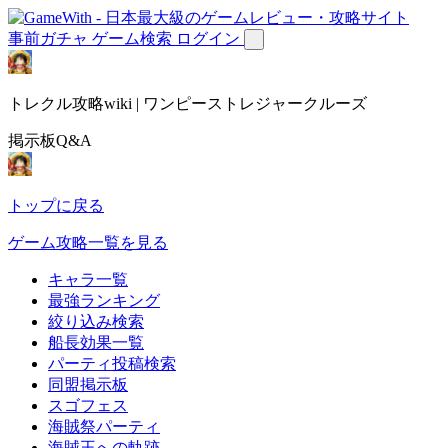
事前ガチャ
ゲーム検索
ログイン
トレクル攻略wiki | ワンピーストレジャークルーズ
掲示板Q&A
トップに戻る
ゲーム攻略一覧を見る
キャラ一覧
最強ランキング
絞り込み検索
船長効果一覧
パーティ投稿検索
同盟掲示板
スゴフェス
海賊祭パーティ
海賊王への軌跡