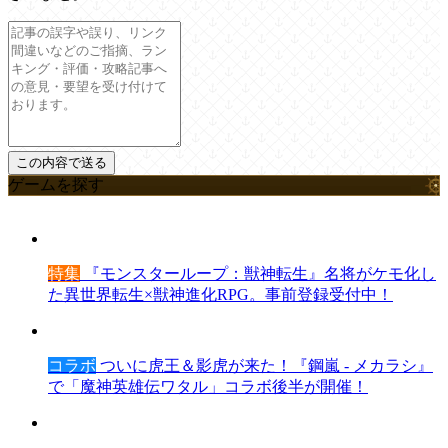
ゲームを探す
特集
『モンスターループ：獣神転生』名将がケモ化し
た異世界転生×獣神進化RPG。事前登録受付中！
コラボ
ついに虎王＆影虎が来た！『鋼嵐 - メカラシ』
で「魔神英雄伝ワタル」コラボ後半が開催！