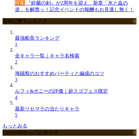
特集
『鈴蘭の剣』が2周年を迎え、新章「氷と血の
道」を解禁ッ！記念イベントの報酬もお見逃し無く！
攻略記事ランキング
最強船長ランキング
1
全キャラ一覧｜キャラ名検索
2
海賊祭のおすすめパーティと編成のコツ
3
ルフィ&ボニーの評価｜超スゴフェス限定
4
最新リセマラの当たりキャラ
5
もっとみる
GameWithからのお知らせ