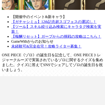
【開催中のイベント&新キャラ】
【ガチャシミュ】12th記念超スゴフェスの運試し！
【ツール】スキル絞り込み検索にキャラタグ検索を実
装！
【報酬リセット】ガープからの挑戦の攻略はこちら！
GameWithからのお知らせ
未経験可&完全在宅！攻略ライター募集！
ONE PIECE《ゾロ》の誕生日を記念して、ONE PIECEトレ
ジャークルーズで実装されているゾロに関するクイズを集め
ました。クイズに答えてSNSでシェアしてゾロの誕生日を祝
いましょう。