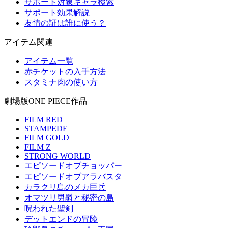
サポート対象キャラ検索
サポート効果解説
友情の証は誰に使う？
アイテム関連
アイテム一覧
赤チケットの入手方法
スタミナ肉の使い方
劇場版ONE PIECE作品
FILM RED
STAMPEDE
FILM GOLD
FILM Z
STRONG WORLD
エピソードオブチョッパー
エピソードオブアラバスタ
カラクリ島のメカ巨兵
オマツリ男爵と秘密の島
呪われた聖剣
デットエンドの冒険