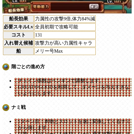
船長効果
力属性の攻撃9倍,体力84%減
必要スキルLv
全員初期で攻略可能
コスト
131
入れ替え候補
攻撃力が高い力属性キャラ
船
メリー号Max
階ごとの進め方
チェイン係数はペンギンで調整します。
GREATやGOODを利用して、ダメージを与えすぎな
いようにします。
ナミ戦
1ターン目：本物とスロットを速に変換してくるナミ
から倒します。
以降、3万ダメージを維持しながら通常攻撃で倒しま