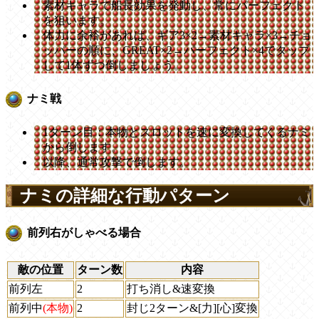
素材キャラで船長効果を発動し、常にパーフェクト
を狙います。
体力に余裕があれば、ギア3×2→素材キャラ×3→チョ
ッパーの順に、GREAT×2→パーフェクト×4でタップ
して1体ずつ倒しましょう。
ナミ戦
1ターン目：本物とスロットを速に変換してくるナミ
から倒します。
以降、通常攻撃で倒します。
ナミの詳細な行動パターン
前列右がしゃべる場合
敵の位置
ターン数
内容
前列左
2
打ち消し&速変換
前列中
(本物)
2
封じ2ターン&[力][心]変換