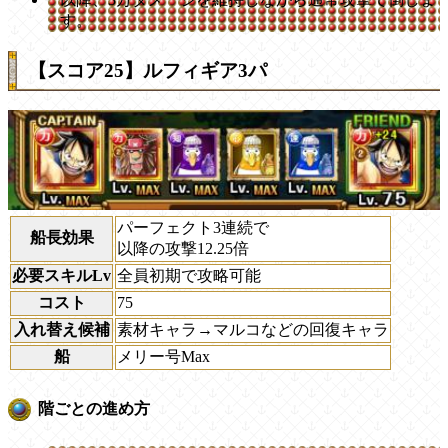
す。
【スコア25】ルフィギア3パ
パーフェクト3連続で
船長効果
以降の攻撃12.25倍
必要スキルLv
全員初期で攻略可能
コスト
75
入れ替え候補
素材キャラ→マルコなどの回復キャラ
船
メリー号Max
階ごとの進め方