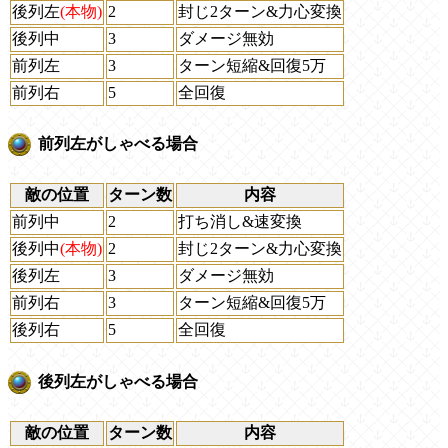
後列左
(本物)
2
封じ2ターン&力心変換
後列中
3
ダメージ無効
前列左
3
ターン短縮&回復5万
前列右
5
全回復
前列左がしゃべる場合
敵の位置
ターン数
内容
前列中
2
打ち消し&速変換
後列中
(本物)
2
封じ2ターン&力心変換
後列左
3
ダメージ無効
前列右
3
ターン短縮&回復5万
後列右
5
全回復
後列左がしゃべる場合
敵の位置
ターン数
内容