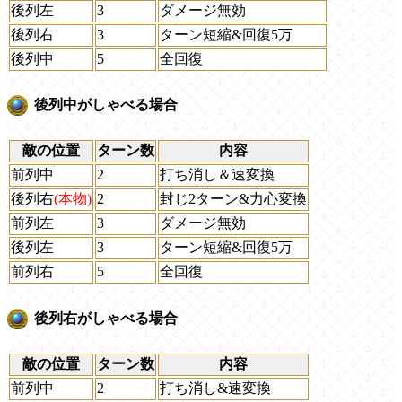
後列左
3
ダメージ無効
後列右
3
ターン短縮&回復5万
後列中
5
全回復
後列中がしゃべる場合
敵の位置
ターン数
内容
前列中
2
打ち消し＆速変換
後列右
(本物)
2
封じ2ターン&力心変換
前列左
3
ダメージ無効
後列左
3
ターン短縮&回復5万
前列右
5
全回復
後列右がしゃべる場合
敵の位置
ターン数
内容
前列中
2
打ち消し&速変換