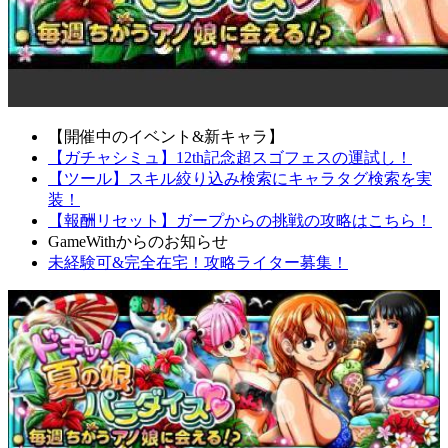
【開催中のイベント&新キャラ】
【ガチャシミュ】12th記念超スゴフェスの運試し！
【ツール】スキル絞り込み検索にキャラタグ検索を実
装！
【報酬リセット】ガープからの挑戦の攻略はこちら！
GameWithからのお知らせ
未経験可&完全在宅！攻略ライター募集！