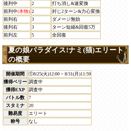
後列中
2
打ち消し&速変換
前列中
(本物)
2
封じ2ターン&力心変換
前列右
3
ダメージ無効
後列右
3
ターン短縮&回復5万
前列左
5
全回復
夏の娘パラダイス!ナミ(猫)エリート
の概要
開催期間
①8/25(火)12:00 ~ 8/31(月)11:59
獲得ベリー
調査中
獲得EXP
調査中
バトル数
7
スタミナ
20
難易度
エリート
称号
なし