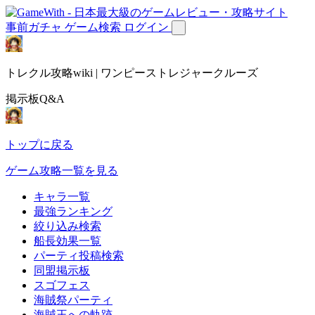
事前ガチャ
ゲーム検索
ログイン
トレクル攻略wiki | ワンピーストレジャークルーズ
掲示板Q&A
トップに戻る
ゲーム攻略一覧を見る
キャラ一覧
最強ランキング
絞り込み検索
船長効果一覧
パーティ投稿検索
同盟掲示板
スゴフェス
海賊祭パーティ
海賊王への軌跡