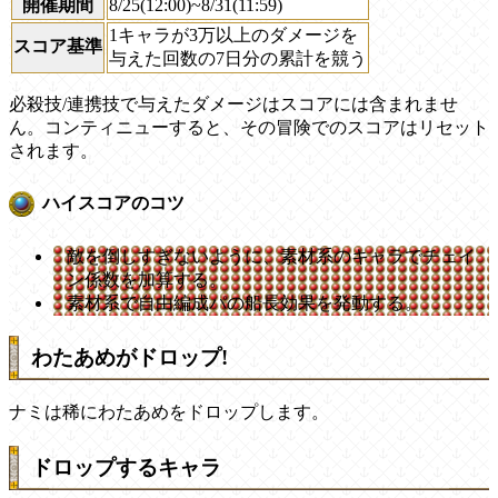
開催期間
8/25(12:00)~8/31(11:59)
1キャラが3万以上のダメージを
スコア基準
与えた回数の7日分の累計を競う
必殺技/連携技で与えたダメージはスコアには含まれませ
ん。コンティニューすると、その冒険でのスコアはリセット
されます。
ハイスコアのコツ
敵を倒しすぎないように、素材系のキャラでチェイ
ン係数を加算する。
素材系で自由編成パの船長効果を発動する。
わたあめがドロップ!
ナミは稀にわたあめをドロップします。
ドロップするキャラ