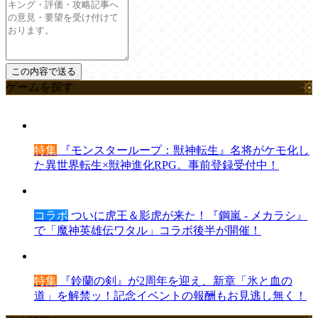
ゲームを探す
特集
『モンスターループ：獣神転生』名将がケモ化し
た異世界転生×獣神進化RPG。事前登録受付中！
コラボ
ついに虎王＆影虎が来た！『鋼嵐 - メカラシ』
で「魔神英雄伝ワタル」コラボ後半が開催！
特集
『鈴蘭の剣』が2周年を迎え、新章「氷と血の
道」を解禁ッ！記念イベントの報酬もお見逃し無く！