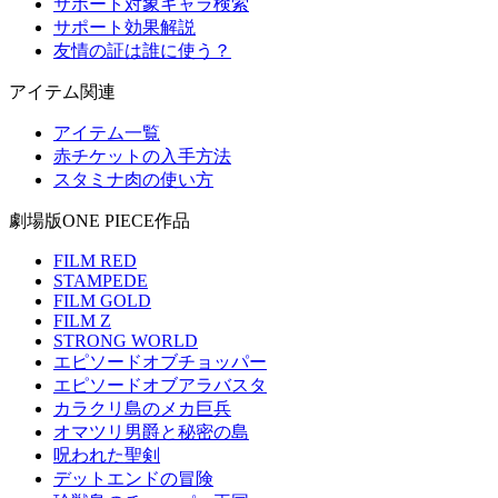
サポート対象キャラ検索
サポート効果解説
友情の証は誰に使う？
アイテム関連
アイテム一覧
赤チケットの入手方法
スタミナ肉の使い方
劇場版ONE PIECE作品
FILM RED
STAMPEDE
FILM GOLD
FILM Z
STRONG WORLD
エピソードオブチョッパー
エピソードオブアラバスタ
カラクリ島のメカ巨兵
オマツリ男爵と秘密の島
呪われた聖剣
デットエンドの冒険