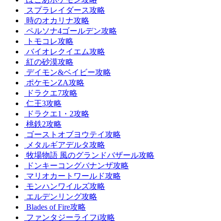
スプラレイダース攻略
時のオカリナ攻略
ペルソナ4ゴールデン攻略
トモコレ攻略
バイオレクイエム攻略
紅の砂漠攻略
デイモン&ベイビー攻略
ポケモンZA攻略
ドラクエ7攻略
仁王3攻略
ドラクエ1・2攻略
桃鉄2攻略
ゴーストオブヨウテイ攻略
メタルギアデルタ攻略
牧場物語 風のグランドバザール攻略
ドンキーコングバナンザ攻略
マリオカートワールド攻略
モンハンワイルズ攻略
エルデンリング攻略
Blades of Fire攻略
ファンタジーライフi攻略