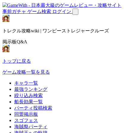
事前ガチャ
ゲーム検索
ログイン
トレクル攻略wiki | ワンピーストレジャークルーズ
掲示板Q&A
トップに戻る
ゲーム攻略一覧を見る
キャラ一覧
最強ランキング
絞り込み検索
船長効果一覧
パーティ投稿検索
同盟掲示板
スゴフェス
海賊祭パーティ
海賊王への軌跡