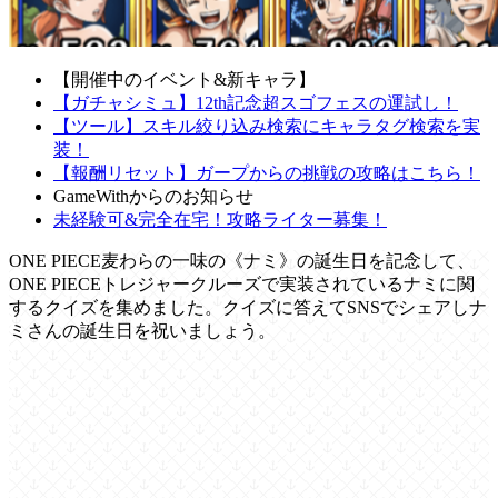
【開催中のイベント&新キャラ】
【ガチャシミュ】12th記念超スゴフェスの運試し！
【ツール】スキル絞り込み検索にキャラタグ検索を実
装！
【報酬リセット】ガープからの挑戦の攻略はこちら！
GameWithからのお知らせ
未経験可&完全在宅！攻略ライター募集！
ONE PIECE麦わらの一味の《ナミ》の誕生日を記念して、
ONE PIECEトレジャークルーズで実装されているナミに関
するクイズを集めました。クイズに答えてSNSでシェアしナ
ミさんの誕生日を祝いましょう。