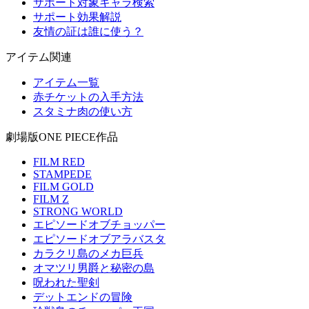
サポート対象キャラ検索
サポート効果解説
友情の証は誰に使う？
アイテム関連
アイテム一覧
赤チケットの入手方法
スタミナ肉の使い方
劇場版ONE PIECE作品
FILM RED
STAMPEDE
FILM GOLD
FILM Z
STRONG WORLD
エピソードオブチョッパー
エピソードオブアラバスタ
カラクリ島のメカ巨兵
オマツリ男爵と秘密の島
呪われた聖剣
デットエンドの冒険