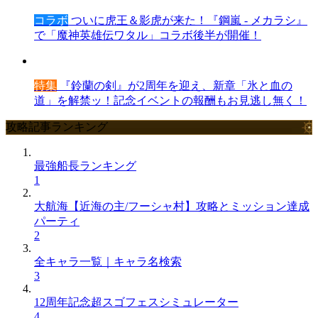
コラボ
ついに虎王＆影虎が来た！『鋼嵐 - メカラシ』
で「魔神英雄伝ワタル」コラボ後半が開催！
特集
『鈴蘭の剣』が2周年を迎え、新章「氷と血の
道」を解禁ッ！記念イベントの報酬もお見逃し無く！
攻略記事ランキング
最強船長ランキング
1
大航海【近海の主/フーシャ村】攻略とミッション達成
パーティ
2
全キャラ一覧｜キャラ名検索
3
12周年記念超スゴフェスシミュレーター
4