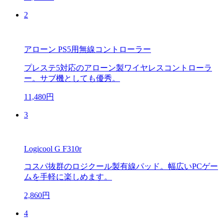
2
アローン PS5用無線コントローラー
プレステ5対応のアローン製ワイヤレスコントローラ
ー。サブ機としても優秀。
11,480円
3
Logicool G F310r
コスパ抜群のロジクール製有線パッド。幅広いPCゲー
ムを手軽に楽しめます。
2,860円
4