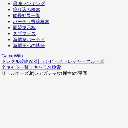
最強ランキング
絞り込み検索
船長効果一覧
パーティ投稿検索
同盟掲示板
スゴフェス
海賊祭パーティ
海賊王への軌跡
GameWith
トレクル攻略wiki | ワンピーストレジャークルーズ
全キャラ一覧｜キャラ名検索
リトルオーズJr(レアガチャ/力属性)の評価