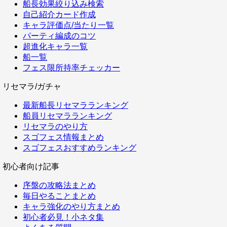
船長効果絞り込み検索
自己紹介カード作成
キャラ評価点/当たり一覧
パーティ編成のコツ
超進化キャラ一覧
船一覧
フェス限所持率チェッカー
リセマラ/ガチャ
最新船長リセマラランキング
船員リセマラランキング
リセマラのやり方
スゴフェス情報まとめ
スゴフェスおすすめランキング
初心者向け記事
序盤の攻略法まとめ
毎日やることまとめ
キャラ強化のやり方まとめ
初心者必見！小ネタ集