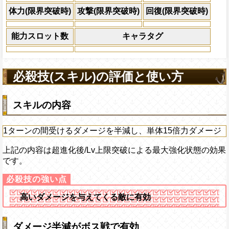
×30倍の全プレイヤ
体力(限界突破時)
攻撃(限界突破時)
回復(限界突破時)
必殺技
(最大体力の2倍上限
えている時、体力満タ
能力スロット数
キャラタグ
になる)、全プレイヤ
果無効を2ターン回復
2ターンの間敵全体の
必殺技(スキル)の評価と使い方
アクション
を30%下げ、強靭タイ
げる
スキルの内容
1ターンの間受けるダメージを半減し、単体15倍力ダメージ
上記の内容は超進化後/Lv上限突破による最大強化状態の効果
です。
高いダメージを与えてくる敵に有効
ダメージ半減がボス戦で有効