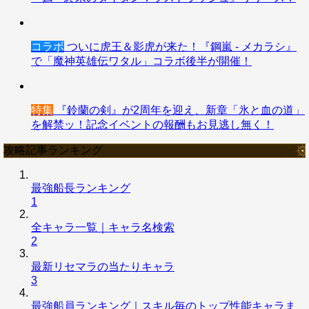
コラボ
ついに虎王＆影虎が来た！『鋼嵐 - メカラシ』
で「魔神英雄伝ワタル」コラボ後半が開催！
特集
『鈴蘭の剣』が2周年を迎え、新章「氷と血の道」
を解禁ッ！記念イベントの報酬もお見逃し無く！
攻略記事ランキング
最強船長ランキング
1
全キャラ一覧｜キャラ名検索
2
最新リセマラの当たりキャラ
3
最強船員ランキング｜スキル毎のトップ性能キャラま