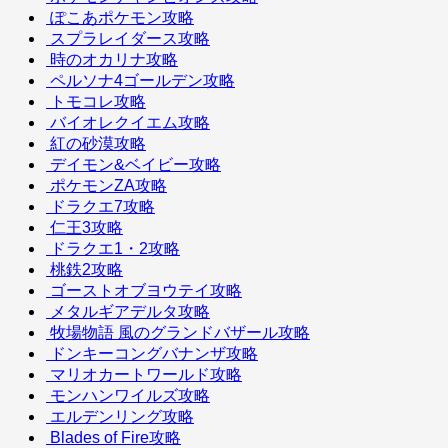
ぽこあポケモン攻略
スプラレイダース攻略
時のオカリナ攻略
ペルソナ4ゴールデン攻略
トモコレ攻略
バイオレクイエム攻略
紅の砂漠攻略
デイモン&ベイビー攻略
ポケモンZA攻略
ドラクエ7攻略
仁王3攻略
ドラクエ1・2攻略
桃鉄2攻略
ゴーストオブヨウテイ攻略
メタルギアデルタ攻略
牧場物語 風のグランドバザール攻略
ドンキーコングバナンザ攻略
マリオカートワールド攻略
モンハンワイルズ攻略
エルデンリング攻略
Blades of Fire攻略