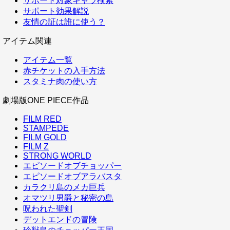
サポート対象キャラ検索
サポート効果解説
友情の証は誰に使う？
アイテム関連
アイテム一覧
赤チケットの入手方法
スタミナ肉の使い方
劇場版ONE PIECE作品
FILM RED
STAMPEDE
FILM GOLD
FILM Z
STRONG WORLD
エピソードオブチョッパー
エピソードオブアラバスタ
カラクリ島のメカ巨兵
オマツリ男爵と秘密の島
呪われた聖剣
デットエンドの冒険