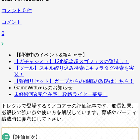
コメント
0
件
コメント
0
【開催中のイベント&新キャラ】
【ガチャシミュ】12th記念超スゴフェスの運試し！
【ツール】スキル絞り込み検索にキャラタグ検索を実
装！
【報酬リセット】ガープからの挑戦の攻略はこちら！
GameWithからのお知らせ
未経験可&完全在宅！攻略ライター募集！
トレクルで登場するミノコアラの評価記事です。船長効果、
必殺技の強い点や使い方を解説しています。育成やパーティ
編成時に参考にして下さい。
【評価目次】