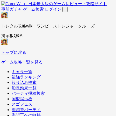
事前ガチャ
ゲーム検索
ログイン
トレクル攻略wiki | ワンピーストレジャークルーズ
掲示板Q&A
トップに戻る
ゲーム攻略一覧を見る
キャラ一覧
最強ランキング
絞り込み検索
船長効果一覧
パーティ投稿検索
同盟掲示板
スゴフェス
海賊祭パーティ
海賊王への軌跡