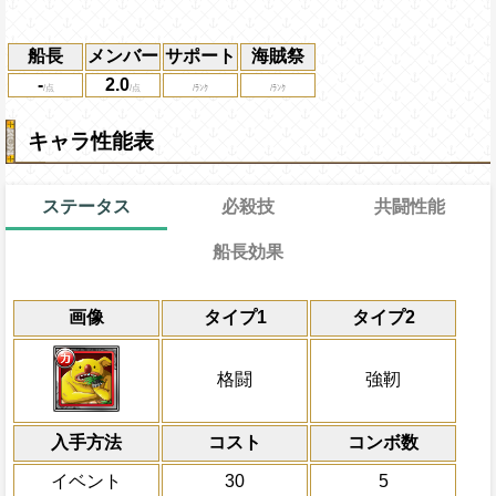
船長
メンバー
サポート
海賊祭
-
2.0
キャラ性能表
ステータス
必殺技
共闘性能
船長効果
通常時
通常
45→15ターン
共闘性能
限界突破
画像
タイプ1
タイプ2
なし
冒険開始時の必殺ター
通常時
属性
キャラの攻撃を6倍
1ターンの間受けるダメージを半減し、単
Lv上限突破
船長効果
格闘
強靭
にし、他の属性キャラの
ジ
倍、体力を1.25倍にす
上限突破
入手方法
コスト
ターン数：8
コンボ数
敵1体のHPを25%減
イベント
30
5
体力の上限を無視して