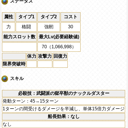
ステータス
属性
タイプ1
タイプ2
コスト
力
格闘
強靭
30
能力スロット数
最大Lv(必要経験値)
70（1,066,998）
体力
攻撃力
回復力
限界突破時
スキル
必殺技：武闘派の獄卒獣のナックルダスター
発動ターン：45→15ターン
1ターンの間受けるダメージを半減し、単体15倍力ダメージ
船長効果：なし
なし