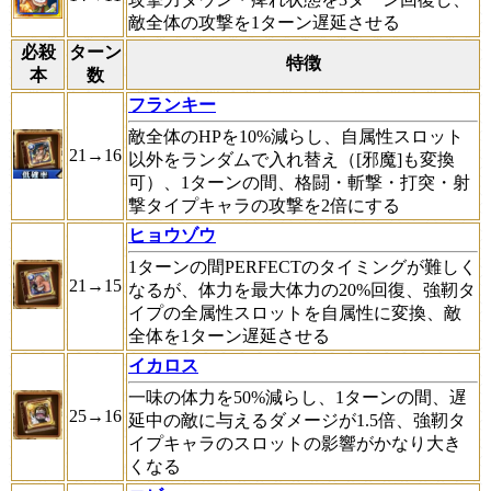
敵全体の攻撃を1ターン遅延させる
必殺
ターン
特徴
本
数
フランキー
敵全体のHPを10%減らし、自属性スロット
21→16
以外をランダムで入れ替え（
[邪魔]
も変換
可）、1ターンの間、格闘・斬撃・打突・射
撃タイプキャラの攻撃を2倍にする
ヒョウゾウ
1ターンの間PERFECTのタイミングが難しく
21→15
なるが、体力を最大体力の20%回復、強靭タ
イプの全属性スロットを自属性に変換、敵
全体を1ターン遅延させる
イカロス
一味の体力を50%減らし、1ターンの間、遅
25→16
延中の敵に与えるダメージが1.5倍、強靭タ
イプキャラのスロットの影響がかなり大き
くなる