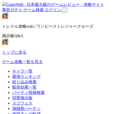
事前ガチャ
ゲーム検索
ログイン
トレクル攻略wiki | ワンピーストレジャークルーズ
掲示板Q&A
トップに戻る
ゲーム攻略一覧を見る
キャラ一覧
最強ランキング
絞り込み検索
船長効果一覧
パーティ投稿検索
同盟掲示板
スゴフェス
海賊祭パーティ
海賊王への軌跡