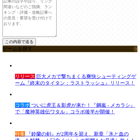
ゲームを探す
リリース
巨大メカで撃ちまくる爽快シューティングゲ
ーム『終末のタイタン：ラストラッシュ』リリース！
コラボ
ついに虎王＆影虎が来た！『鋼嵐 - メカラシ』
で「魔神英雄伝ワタル」コラボ後半が開催！
特集
『鈴蘭の剣』が2周年を迎え、新章「氷と血の