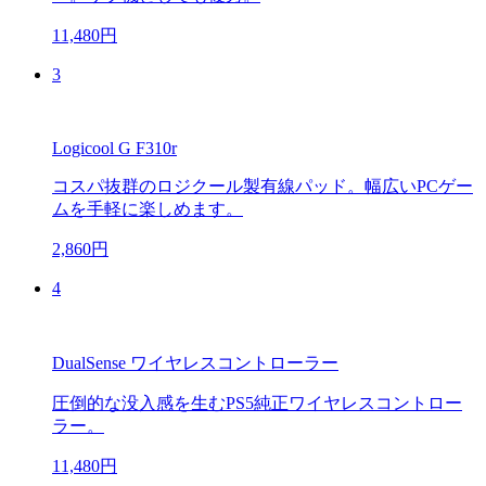
11,480円
3
Logicool G F310r
コスパ抜群のロジクール製有線パッド。幅広いPCゲー
ムを手軽に楽しめます。
2,860円
4
DualSense ワイヤレスコントローラー
圧倒的な没入感を生むPS5純正ワイヤレスコントロー
ラー。
11,480円