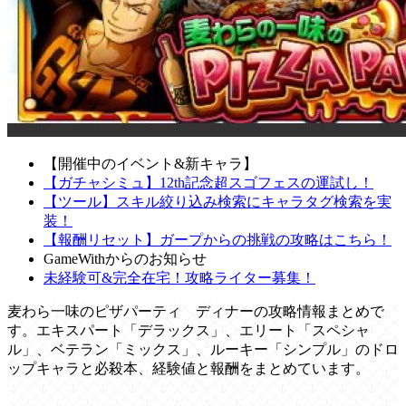
【開催中のイベント&新キャラ】
【ガチャシミュ】12th記念超スゴフェスの運試し！
【ツール】スキル絞り込み検索にキャラタグ検索を実
装！
【報酬リセット】ガープからの挑戦の攻略はこちら！
GameWithからのお知らせ
未経験可&完全在宅！攻略ライター募集！
麦わら一味のピザパーティ ディナーの攻略情報まとめで
す。エキスパート「デラックス」、エリート「スペシャ
ル」、ベテラン「ミックス」、ルーキー「シンプル」のドロ
ップキャラと必殺本、経験値と報酬をまとめています。