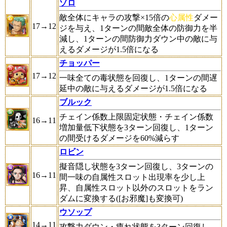
ゾロ
敵全体にキャラの攻撃×15倍の
心属性
ダメー
17→12
ジを与え、1ターンの間敵全体の防御力を半
減し、1ターンの間防御力ダウン中の敵に与
えるダメージが1.5倍になる
チョッパー
17→12
一味全ての毒状態を回復し、1ターンの間遅
延中の敵に与えるダメージが1.5倍になる
ブルック
チェイン係数上限固定状態・チェイン係数
16→11
増加量低下状態を3ターン回復し、1ターン
の間受けるダメージを60%減らす
ロビン
擬音隠し状態を3ターン回復し、3ターンの
16→11
間一味の自属性スロット出現率を少し上
昇、自属性スロット以外のスロットをラン
ダムに変換する([お邪魔]も変換可)
ウソップ
14→11
攻撃力ダウン・痺れ状態を3ターン回復し、