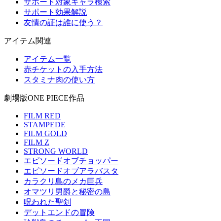
サポート対象キャラ検索
サポート効果解説
友情の証は誰に使う？
アイテム関連
アイテム一覧
赤チケットの入手方法
スタミナ肉の使い方
劇場版ONE PIECE作品
FILM RED
STAMPEDE
FILM GOLD
FILM Z
STRONG WORLD
エピソードオブチョッパー
エピソードオブアラバスタ
カラクリ島のメカ巨兵
オマツリ男爵と秘密の島
呪われた聖剣
デットエンドの冒険