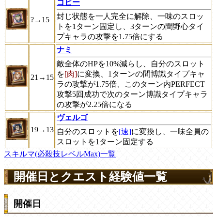
コビー
封じ状態を一人完全に解除、一味のスロッ
?→15
トを1ターン固定し、3ターンの間野心タイ
プキャラの攻撃を1.75倍にする
ナミ
敵全体のHPを10%減らし、自分のスロット
を
[肉]
に変換、1ターンの間博識タイプキャ
21→15
ラの攻撃が1.75倍、このターン内PERFECT
攻撃5回成功で次のターン博識タイプキャラ
の攻撃が2.25倍になる
ヴェルゴ
19→13
自分のスロットを
[速]
に変換し、一味全員の
スロットを1ターン固定する
スキルマ(必殺技レベルMax)一覧
開催日とクエスト経験値一覧
開催日