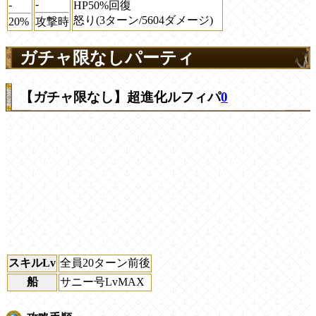
-
-
HP50%回復
怒り(3ターン/5604ダメージ)
20%
攻撃時
ガチャ限なしパーティ
【ガチャ限なし】超進化ルフィパ
0
スキルLv
全員20ターン前後
船
サニー号LvMAX