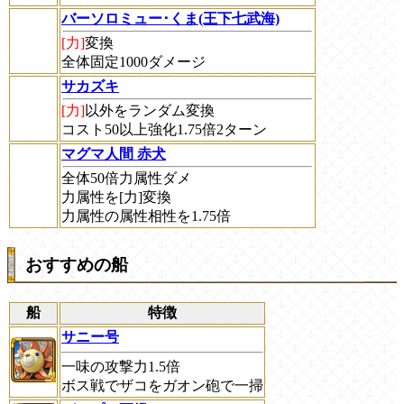
バーソロミュー･くま(王下七武海)
[力]
変換
全体固定1000ダメージ
サカズキ
[力]
以外をランダム変換
コスト50以上強化1.75倍2ターン
マグマ人間 赤犬
全体50倍力属性ダメ
力属性を[力]変換
力属性の属性相性を1.75倍
おすすめの船
船
特徴
サニー号
一味の攻撃力1.5倍
ボス戦でザコをガオン砲で一掃