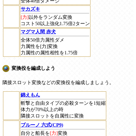
全体40倍ダメージ
サカズキ
[力]
以外をランダム変換
コスト50以上強化1.75倍2ターン
マグマ人間 赤犬
全体50倍力属性ダメ
力属性を[力]変換
力属性の属性相性を1.75倍
変換役を編成しよう
隣接スロット変換などの変換役を編成しましょう。
錦えもん
斬撃と自由タイプの必殺ターンを1短縮
体力が70%以上の時
隣接スロットを自属性に変換
ブルーノ 六式(CP9)
自分と船長を
[力]
変換