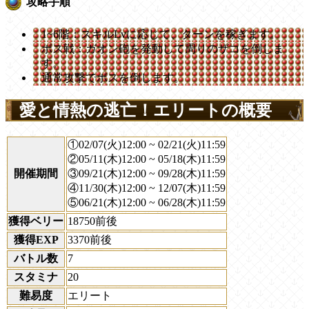
攻略手順
1~6階：スキルLvに応じて、ターンを稼ぎます。
ボス戦：ガオン砲を発動して周りのザコを倒しま
す。
通常攻撃でボスを倒します。
愛と情熱の逃亡！エリートの概要
①02/07(火)12:00 ~ 02/21(火)11:59
②05/11(木)12:00 ~ 05/18(木)11:59
開催期間
③09/21(木)12:00 ~ 09/28(木)11:59
④11/30(木)12:00 ~ 12/07(木)11:59
⑤06/21(木)12:00 ~ 06/28(木)11:59
獲得ベリー
18750前後
獲得EXP
3370前後
バトル数
7
スタミナ
20
難易度
エリート