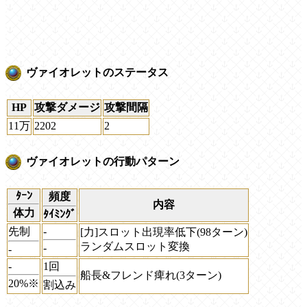
ヴァイオレットのステータス
HP
攻撃ダメージ
攻撃間隔
11万
2202
2
ヴァイオレットの行動パターン
ﾀｰﾝ
頻度
内容
体力
ﾀｲﾐﾝｸﾞ
先制
-
[力]スロット出現率低下(98ターン)
ランダムスロット変換
-
-
-
1回
船長&フレンド痺れ(3ターン)
20%※
割込み