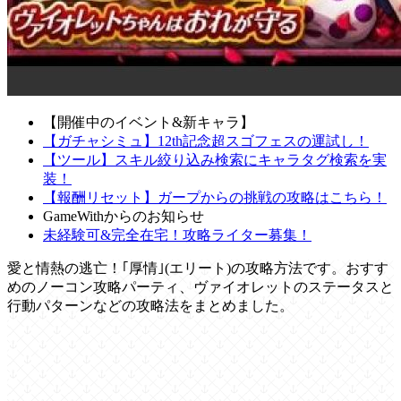
【開催中のイベント&新キャラ】
【ガチャシミュ】12th記念超スゴフェスの運試し！
【ツール】スキル絞り込み検索にキャラタグ検索を実
装！
【報酬リセット】ガープからの挑戦の攻略はこちら！
GameWithからのお知らせ
未経験可&完全在宅！攻略ライター募集！
愛と情熱の逃亡！｢厚情｣(エリート)の攻略方法です。おすす
めのノーコン攻略パーティ、ヴァイオレットのステータスと
行動パターンなどの攻略法をまとめました。