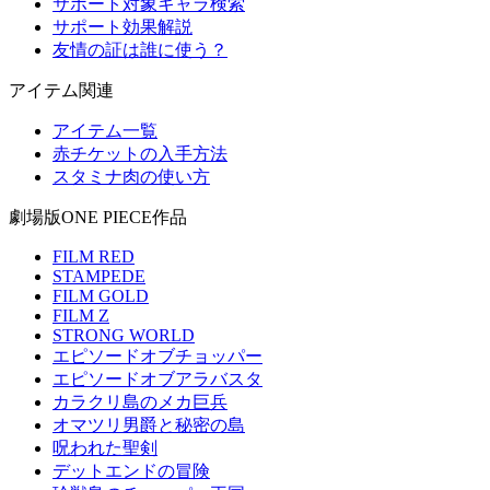
サポート対象キャラ検索
サポート効果解説
友情の証は誰に使う？
アイテム関連
アイテム一覧
赤チケットの入手方法
スタミナ肉の使い方
劇場版ONE PIECE作品
FILM RED
STAMPEDE
FILM GOLD
FILM Z
STRONG WORLD
エピソードオブチョッパー
エピソードオブアラバスタ
カラクリ島のメカ巨兵
オマツリ男爵と秘密の島
呪われた聖剣
デットエンドの冒険