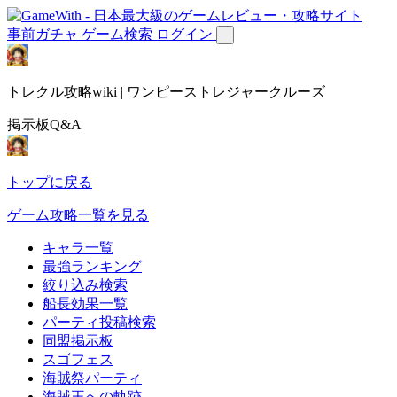
事前ガチャ
ゲーム検索
ログイン
トレクル攻略wiki | ワンピーストレジャークルーズ
掲示板Q&A
トップに戻る
ゲーム攻略一覧を見る
キャラ一覧
最強ランキング
絞り込み検索
船長効果一覧
パーティ投稿検索
同盟掲示板
スゴフェス
海賊祭パーティ
海賊王への軌跡