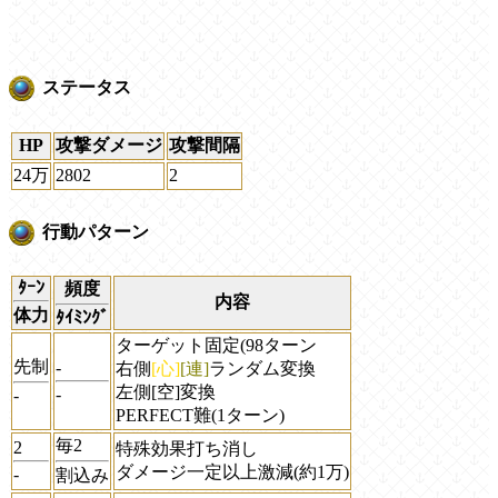
ステータス
HP
攻撃ダメージ
攻撃間隔
24万
2802
2
行動パターン
ﾀｰﾝ
頻度
内容
体力
ﾀｲﾐﾝｸﾞ
ターゲット固定(98ターン
先制
-
右側
[心]
[連]
ランダム変換
左側[空]変換
-
-
PERFECT難(1ターン)
毎2
2
特殊効果打ち消し
ダメージ一定以上激減(約1万)
-
割込み