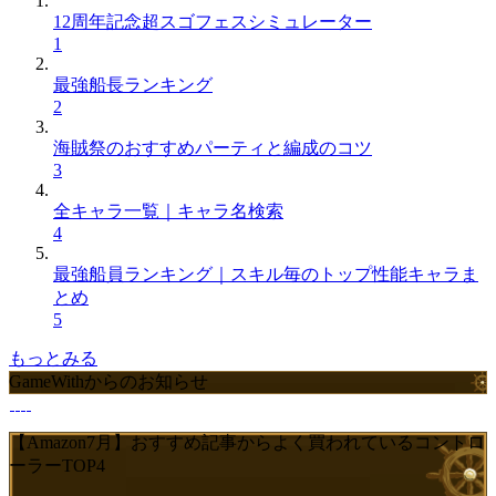
12周年記念超スゴフェスシミュレーター
1
最強船長ランキング
2
海賊祭のおすすめパーティと編成のコツ
3
全キャラ一覧｜キャラ名検索
4
最強船員ランキング｜スキル毎のトップ性能キャラま
とめ
5
もっとみる
GameWithからのお知らせ
【Amazon7月】おすすめ記事からよく買われているコントロ
ーラーTOP4