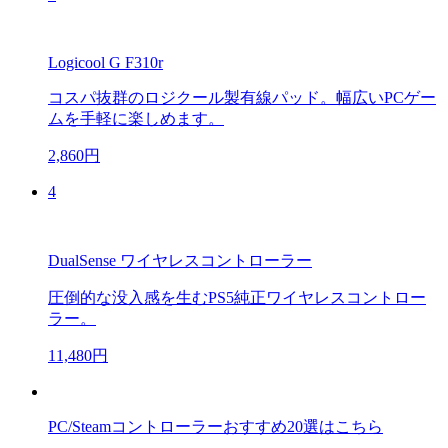
Logicool G F310r
コスパ抜群のロジクール製有線パッド。幅広いPCゲー
ムを手軽に楽しめます。
2,860円
4
DualSense ワイヤレスコントローラー
圧倒的な没入感を生むPS5純正ワイヤレスコントロー
ラー。
11,480円
PC/Steamコントローラーおすすめ20選はこちら