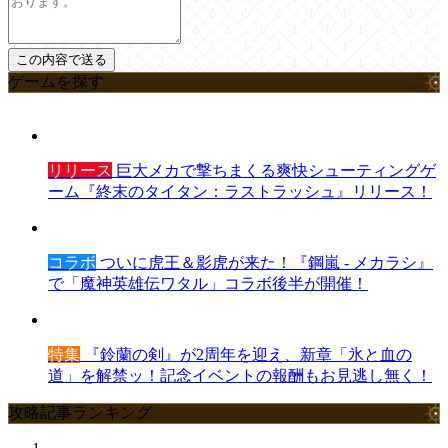
ゲームを探す
リリース
巨大メカで撃ちまくる爽快シューティングゲ
ーム『終末のタイタン：ラストラッシュ』リリース！
コラボ
ついに虎王＆影虎が来た！『鋼嵐 - メカラシ』
で「魔神英雄伝ワタル」コラボ後半が開催！
特集
『鈴蘭の剣』が2周年を迎え、新章「氷と血の
道」を解禁ッ！記念イベントの報酬もお見逃し無く！
攻略記事ランキング