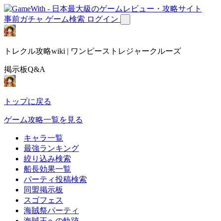
事前ガチャ
ゲーム検索
ログイン
トレクル攻略wiki | ワンピーストレジャークルーズ
掲示板Q&A
トップに戻る
ゲーム攻略一覧を見る
キャラ一覧
最強ランキング
絞り込み検索
船長効果一覧
パーティ投稿検索
同盟掲示板
スゴフェス
海賊祭パーティ
海賊王への軌跡