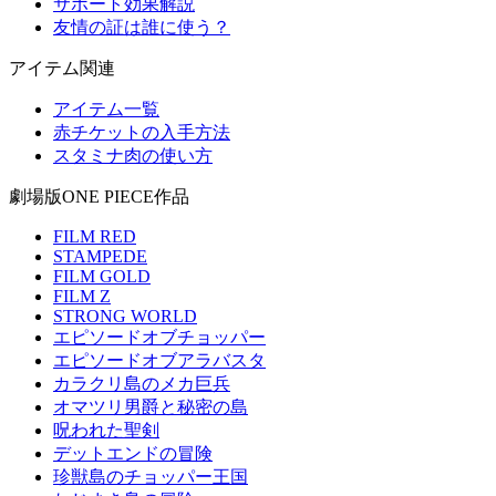
サポート効果解説
友情の証は誰に使う？
アイテム関連
アイテム一覧
赤チケットの入手方法
スタミナ肉の使い方
劇場版ONE PIECE作品
FILM RED
STAMPEDE
FILM GOLD
FILM Z
STRONG WORLD
エピソードオブチョッパー
エピソードオブアラバスタ
カラクリ島のメカ巨兵
オマツリ男爵と秘密の島
呪われた聖剣
デットエンドの冒険
珍獣島のチョッパー王国