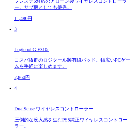
プレステ5対応のアローン製ワイヤレスコントローラ
ー。サブ機としても優秀。
11,480円
3
Logicool G F310r
コスパ抜群のロジクール製有線パッド。幅広いPCゲー
ムを手軽に楽しめます。
2,860円
4
DualSense ワイヤレスコントローラー
圧倒的な没入感を生むPS5純正ワイヤレスコントロー
ラー。