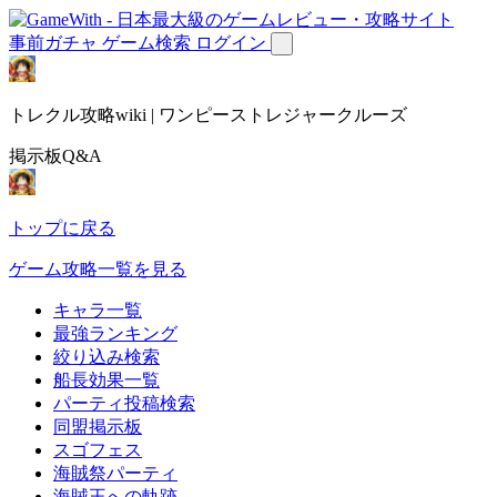
事前ガチャ
ゲーム検索
ログイン
トレクル攻略wiki | ワンピーストレジャークルーズ
掲示板Q&A
トップに戻る
ゲーム攻略一覧を見る
キャラ一覧
最強ランキング
絞り込み検索
船長効果一覧
パーティ投稿検索
同盟掲示板
スゴフェス
海賊祭パーティ
海賊王への軌跡