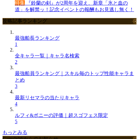
特集
『鈴蘭の剣』が2周年を迎え、新章「氷と血の
道」を解禁ッ！記念イベントの報酬もお見逃し無く！
攻略記事ランキング
最強船長ランキング
1
全キャラ一覧｜キャラ名検索
2
最強船員ランキング｜スキル毎のトップ性能キャラま
とめ
3
最新リセマラの当たりキャラ
4
ルフィ&ボニーの評価｜超スゴフェス限定
5
もっとみる
GameWithからのお知らせ