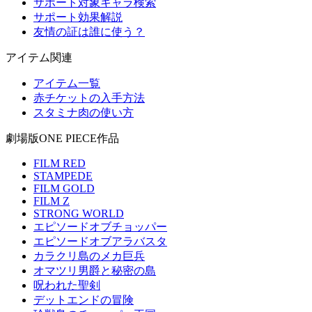
サポート対象キャラ検索
サポート効果解説
友情の証は誰に使う？
アイテム関連
アイテム一覧
赤チケットの入手方法
スタミナ肉の使い方
劇場版ONE PIECE作品
FILM RED
STAMPEDE
FILM GOLD
FILM Z
STRONG WORLD
エピソードオブチョッパー
エピソードオブアラバスタ
カラクリ島のメカ巨兵
オマツリ男爵と秘密の島
呪われた聖剣
デットエンドの冒険