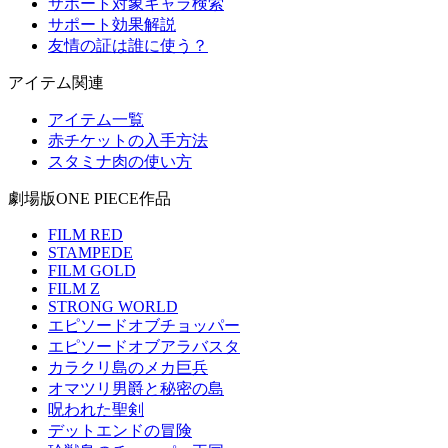
サポート対象キャラ検索
サポート効果解説
友情の証は誰に使う？
アイテム関連
アイテム一覧
赤チケットの入手方法
スタミナ肉の使い方
劇場版ONE PIECE作品
FILM RED
STAMPEDE
FILM GOLD
FILM Z
STRONG WORLD
エピソードオブチョッパー
エピソードオブアラバスタ
カラクリ島のメカ巨兵
オマツリ男爵と秘密の島
呪われた聖剣
デットエンドの冒険