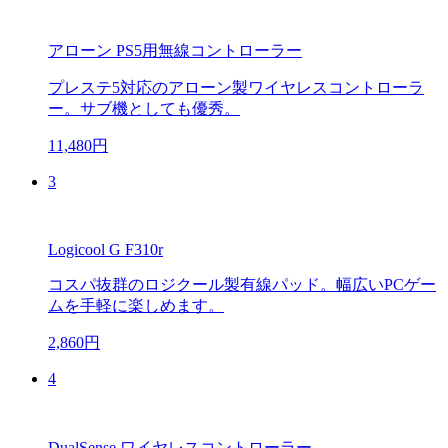
アローン PS5用無線コントローラー
プレステ5対応のアローン製ワイヤレスコントローラ
ー。サブ機としても優秀。
11,480円
3
Logicool G F310r
コスパ抜群のロジクール製有線パッド。幅広いPCゲー
ムを手軽に楽しめます。
2,860円
4
DualSense ワイヤレスコントローラー