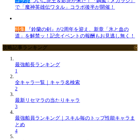
コラボ
ついに虎王＆影虎が来た！『鋼嵐 - メカラシ』
で「魔神英雄伝ワタル」コラボ後半が開催！
特集
『鈴蘭の剣』が2周年を迎え、新章「氷と血の
道」を解禁ッ！記念イベントの報酬もお見逃し無く！
攻略記事ランキング
最強船長ランキング
1
全キャラ一覧｜キャラ名検索
2
最新リセマラの当たりキャラ
3
最強船員ランキング｜スキル毎のトップ性能キャラま
とめ
4