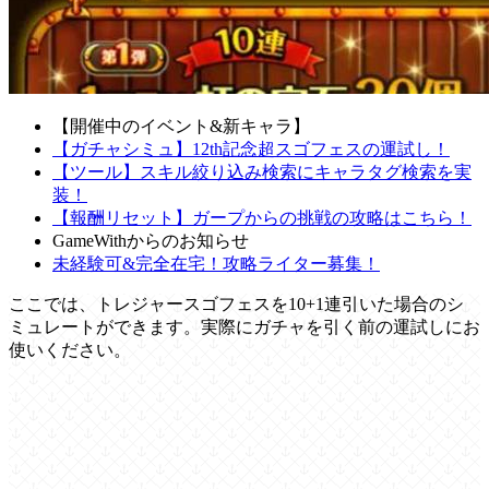
【開催中のイベント&新キャラ】
【ガチャシミュ】12th記念超スゴフェスの運試し！
【ツール】スキル絞り込み検索にキャラタグ検索を実
装！
【報酬リセット】ガープからの挑戦の攻略はこちら！
GameWithからのお知らせ
未経験可&完全在宅！攻略ライター募集！
ここでは、トレジャースゴフェスを10+1連引いた場合のシ
ミュレートができます。実際にガチャを引く前の運試しにお
使いください。