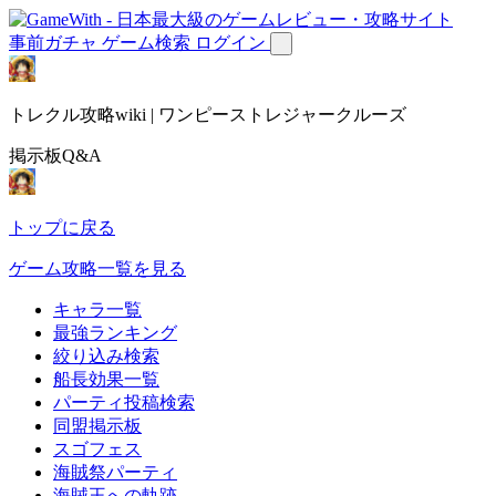
事前ガチャ
ゲーム検索
ログイン
トレクル攻略wiki | ワンピーストレジャークルーズ
掲示板Q&A
トップに戻る
ゲーム攻略一覧を見る
キャラ一覧
最強ランキング
絞り込み検索
船長効果一覧
パーティ投稿検索
同盟掲示板
スゴフェス
海賊祭パーティ
海賊王への軌跡