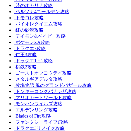
時のオカリナ攻略
ペルソナ4ゴールデン攻略
トモコレ攻略
バイオレクイエム攻略
紅の砂漠攻略
デイモン&ベイビー攻略
ポケモンZA攻略
ドラクエ7攻略
仁王3攻略
ドラクエ1・2攻略
桃鉄2攻略
ゴーストオブヨウテイ攻略
メタルギアデルタ攻略
牧場物語 風のグランドバザール攻略
ドンキーコングバナンザ攻略
マリオカートワールド攻略
モンハンワイルズ攻略
エルデンリング攻略
Blades of Fire攻略
ファンタジーライフi攻略
ドラクエ3リメイク攻略