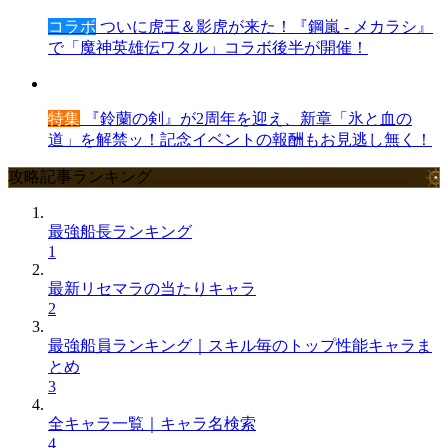
コラボ
ついに虎王＆影虎が来た！『鋼嵐 - メカラシ』
で「魔神英雄伝ワタル」コラボ後半が開催！
特集
『鈴蘭の剣』が2周年を迎え、新章「氷と血の
道」を解禁ッ！記念イベントの報酬もお見逃し無く！
攻略記事ランキング
最強船長ランキング
1
最新リセマラの当たりキャラ
2
最強船員ランキング｜スキル毎のトップ性能キャラま
とめ
3
全キャラ一覧｜キャラ名検索
4