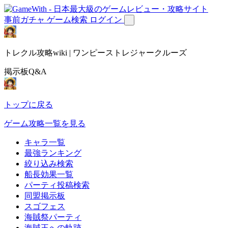
事前ガチャ
ゲーム検索
ログイン
トレクル攻略wiki | ワンピーストレジャークルーズ
掲示板Q&A
トップに戻る
ゲーム攻略一覧を見る
キャラ一覧
最強ランキング
絞り込み検索
船長効果一覧
パーティ投稿検索
同盟掲示板
スゴフェス
海賊祭パーティ
海賊王への軌跡