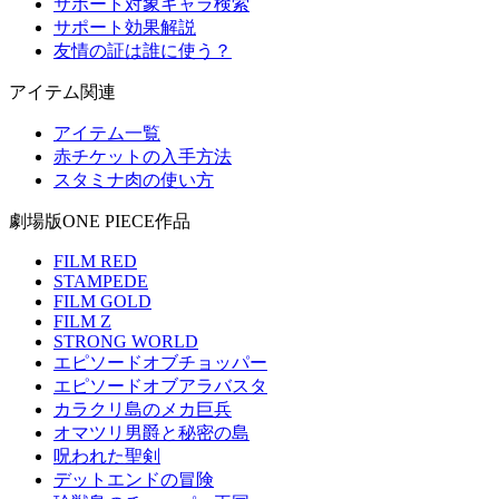
サポート対象キャラ検索
サポート効果解説
友情の証は誰に使う？
アイテム関連
アイテム一覧
赤チケットの入手方法
スタミナ肉の使い方
劇場版ONE PIECE作品
FILM RED
STAMPEDE
FILM GOLD
FILM Z
STRONG WORLD
エピソードオブチョッパー
エピソードオブアラバスタ
カラクリ島のメカ巨兵
オマツリ男爵と秘密の島
呪われた聖剣
デットエンドの冒険