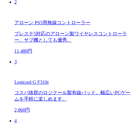
2
アローン PS5用無線コントローラー
プレステ5対応のアローン製ワイヤレスコントローラ
ー。サブ機としても優秀。
11,480円
3
Logicool G F310r
コスパ抜群のロジクール製有線パッド。幅広いPCゲー
ムを手軽に楽しめます。
2,860円
4