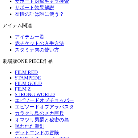
サポート対象キャラ検索
サポート効果解説
友情の証は誰に使う？
アイテム関連
アイテム一覧
赤チケットの入手方法
スタミナ肉の使い方
劇場版ONE PIECE作品
FILM RED
STAMPEDE
FILM GOLD
FILM Z
STRONG WORLD
エピソードオブチョッパー
エピソードオブアラバスタ
カラクリ島のメカ巨兵
オマツリ男爵と秘密の島
呪われた聖剣
デットエンドの冒険