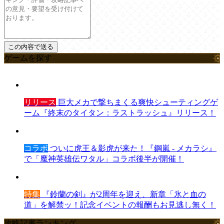
ゲームを探す
リリース
巨大メカで撃ちまくる爽快シューティングゲ
ーム『終末のタイタン：ラストラッシュ』リリース！
コラボ
ついに虎王＆影虎が来た！『鋼嵐 - メカラシ』
で「魔神英雄伝ワタル」コラボ後半が開催！
特集
『鈴蘭の剣』が2周年を迎え、新章「氷と血の
道」を解禁ッ！記念イベントの報酬もお見逃し無く！
攻略記事ランキング