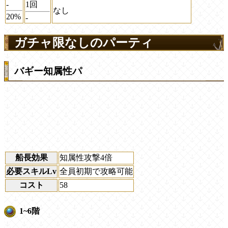
-
1回
なし
20%
-
ガチャ限なしのパーティ
バギー知属性パ
船長効果
知属性攻撃4倍
必要スキルLv
全員初期で攻略可能
コスト
58
1~6階