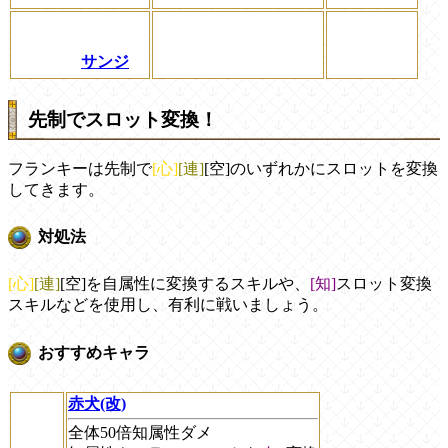
サンジ
先制でスロット変換！
フランキーは先制で
[心]
[連]
[空]のいずれかにスロットを変換
してきます。
対処法
[心]
[連]
[空]を自属性に変換するスキルや、
[知]
スロット変換
スキルなどを使用し、有利に戦いましょう。
おすすめキャラ
赤犬(改)
全体50倍知属性ダメ