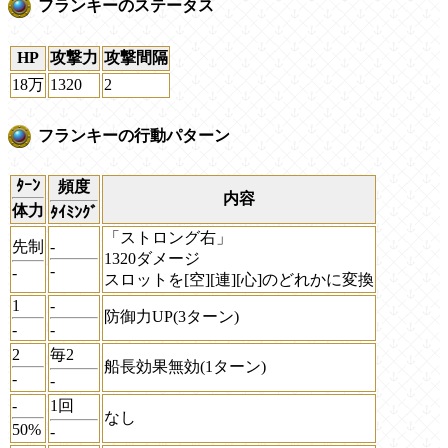
フランキーのステータス
HP
攻撃力
攻撃間隔
18万
1320
2
フランキーの行動パターン
ﾀｰﾝ
頻度
内容
体力
ﾀｲﾐﾝｸﾞ
「ストロング右」
先制
-
1320ダメージ
-
-
スロットを[空][連][心]のどれかに変換
1
-
防御力UP(3ターン)
-
-
2
毎2
船長効果無効(1ターン)
-
-
-
1回
なし
50%
-