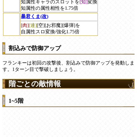
知属性キャラのスロットを
[知]
変換
知属性の属性相性を1.75倍
暴君くま(改)
[肉]
[連]
[空][お邪魔][爆弾]を
自属性スロ変換/強化1.75倍
割込みで防御アップ
フランキーは初回の攻撃後、割込みで防御アップを発動しま
す。1ターン目で撃破しましょう。
階ごとの敵情報
1~5階