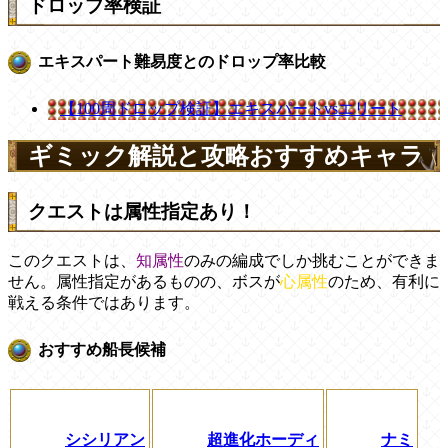
ドロップ率検証
エキスパート難易度とのドロップ率比較
【100周ドロップ検証】エキスパートvsエリート
ギミック解説と攻略おすすめキャラ
クエストは属性指定あり！
このクエストは、
知属性
のみの編成でしか挑むことができま
せん。属性指定があるものの、ボスが
心属性
のため、有利に
戦える条件ではあります。
おすすめ船長候補
シシリアン
超進化ホーディ
ナミ