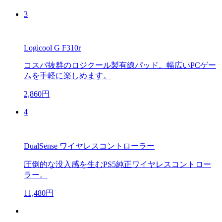
3
Logicool G F310r
コスパ抜群のロジクール製有線パッド。幅広いPCゲー
ムを手軽に楽しめます。
2,860円
4
DualSense ワイヤレスコントローラー
圧倒的な没入感を生むPS5純正ワイヤレスコントロー
ラー。
11,480円