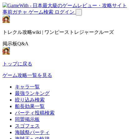
事前ガチャ
ゲーム検索
ログイン
トレクル攻略wiki | ワンピーストレジャークルーズ
掲示板Q&A
トップに戻る
ゲーム攻略一覧を見る
キャラ一覧
最強ランキング
絞り込み検索
船長効果一覧
パーティ投稿検索
同盟掲示板
スゴフェス
海賊祭パーティ
海賊王への軌跡