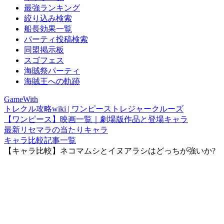
最強ランキング
絞り込み検索
船長効果一覧
パーティ投稿検索
同盟掲示板
スゴフェス
海賊祭パーティ
海賊王への軌跡
GameWith
トレクル攻略wiki | ワンピーストレジャークルーズ
【ワンピース】映画一覧｜劇場版作品と登場キャラ
最新リセマラの当たりキャラ
キャラ比較記事一覧
【キャラ比較】ネコマムシとイヌアラシはどっちが強いか?