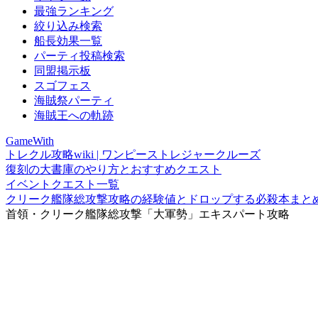
最強ランキング
絞り込み検索
船長効果一覧
パーティ投稿検索
同盟掲示板
スゴフェス
海賊祭パーティ
海賊王への軌跡
GameWith
トレクル攻略wiki | ワンピーストレジャークルーズ
復刻の大書庫のやり方とおすすめクエスト
イベントクエスト一覧
クリーク艦隊総攻撃攻略の経験値とドロップする必殺本まと
首領・クリーク艦隊総攻撃「大軍勢」エキスパート攻略