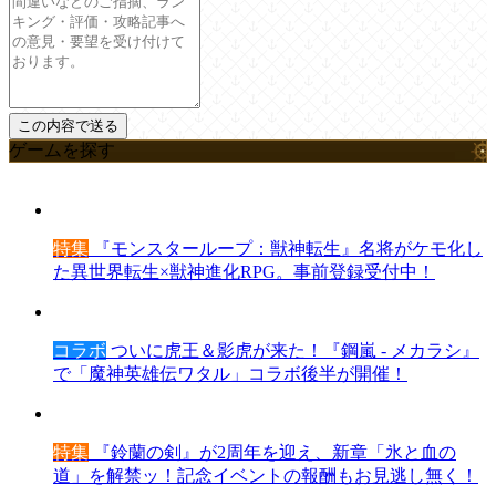
ゲームを探す
特集
『モンスターループ：獣神転生』名将がケモ化し
た異世界転生×獣神進化RPG。事前登録受付中！
コラボ
ついに虎王＆影虎が来た！『鋼嵐 - メカラシ』
で「魔神英雄伝ワタル」コラボ後半が開催！
特集
『鈴蘭の剣』が2周年を迎え、新章「氷と血の
道」を解禁ッ！記念イベントの報酬もお見逃し無く！