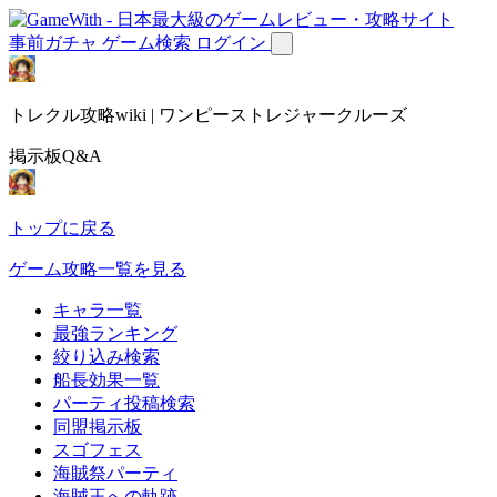
事前ガチャ
ゲーム検索
ログイン
トレクル攻略wiki | ワンピーストレジャークルーズ
掲示板Q&A
トップに戻る
ゲーム攻略一覧を見る
キャラ一覧
最強ランキング
絞り込み検索
船長効果一覧
パーティ投稿検索
同盟掲示板
スゴフェス
海賊祭パーティ
海賊王への軌跡