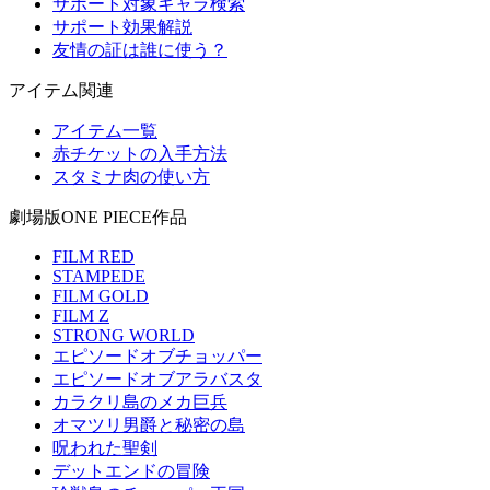
サポート対象キャラ検索
サポート効果解説
友情の証は誰に使う？
アイテム関連
アイテム一覧
赤チケットの入手方法
スタミナ肉の使い方
劇場版ONE PIECE作品
FILM RED
STAMPEDE
FILM GOLD
FILM Z
STRONG WORLD
エピソードオブチョッパー
エピソードオブアラバスタ
カラクリ島のメカ巨兵
オマツリ男爵と秘密の島
呪われた聖剣
デットエンドの冒険