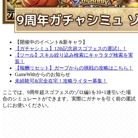
【開催中のイベント&新キャラ】
【ガチャシミュ】12th記念超スゴフェスの運試し！
【ツール】スキル絞り込み検索にキャラタグ検索を実
装！
【報酬リセット】ガープからの挑戦の攻略はこちら！
GameWithからのお知らせ
未経験可&完全在宅！攻略ライター募集！
ここでは、9周年超スゴフェスのゾロ編1を10+1連引いた場
合のシミュレートができます。実際にガチャを引く前の運試
しにお使いください。