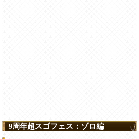
9周年超スゴフェス：ゾロ編