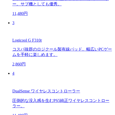
ー。サブ機としても優秀。
11,480円
3
Logicool G F310r
コスパ抜群のロジクール製有線パッド。幅広いPCゲー
ムを手軽に楽しめます。
2,860円
4
DualSense ワイヤレスコントローラー
圧倒的な没入感を生むPS5純正ワイヤレスコントロー
ラー。