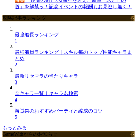
特集
『鈴蘭の剣』が2周年を迎え、新章「氷と血の
道」を解禁ッ！記念イベントの報酬もお見逃し無く！
攻略記事ランキング
最強船長ランキング
1
最強船員ランキング｜スキル毎のトップ性能キャラま
とめ
2
最新リセマラの当たりキャラ
3
全キャラ一覧｜キャラ名検索
4
海賊祭のおすすめパーティと編成のコツ
5
もっとみる
GameWithからのお知らせ