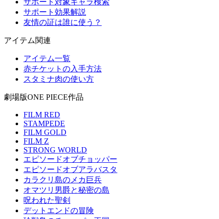
サポート対象キャラ検索
サポート効果解説
友情の証は誰に使う？
アイテム関連
アイテム一覧
赤チケットの入手方法
スタミナ肉の使い方
劇場版ONE PIECE作品
FILM RED
STAMPEDE
FILM GOLD
FILM Z
STRONG WORLD
エピソードオブチョッパー
エピソードオブアラバスタ
カラクリ島のメカ巨兵
オマツリ男爵と秘密の島
呪われた聖剣
デットエンドの冒険