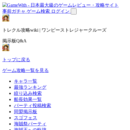
事前ガチャ
ゲーム検索
ログイン
トレクル攻略wiki | ワンピーストレジャークルーズ
掲示板Q&A
トップに戻る
ゲーム攻略一覧を見る
キャラ一覧
最強ランキング
絞り込み検索
船長効果一覧
パーティ投稿検索
同盟掲示板
スゴフェス
海賊祭パーティ
海賊王への軌跡