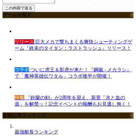
ゲームを探す
リリース
巨大メカで撃ちまくる爽快シューティングゲ
ーム『終末のタイタン：ラストラッシュ』リリース！
コラボ
ついに虎王＆影虎が来た！『鋼嵐 - メカラシ』
で「魔神英雄伝ワタル」コラボ後半が開催！
特集
『鈴蘭の剣』が2周年を迎え、新章「氷と血の
道」を解禁ッ！記念イベントの報酬もお見逃し無く！
攻略記事ランキング
最強船長ランキング