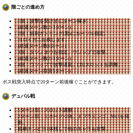
階ごとの進め方
1階：攻撃を受けずにターン稼ぎ
(経過ターン数2~3ターン)
2階：前列ガトリング(黒)にカーソル指定。
ヨロイガニを残します。
(経過ターン数6ターン)
3階：タツノオウを指定、ウソップで攻撃。
(経過ターン数2~3ターン)
4階：ウソップで攻撃遅延。[力]スロットを調整。
(経過ターン目安5ターン)
ボス戦突入時点で20ターン前後稼ぐことができます。
デュバル戦
1ターン目：スロット調整
2ターン目：ミホーク×2体、ドフラミンゴ、Mr.1を発
動。
棍棒チンピラ1体残しで他のキャラを攻撃。