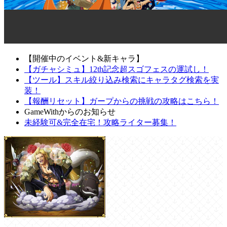
【開催中のイベント&新キャラ】
【ガチャシミュ】12th記念超スゴフェスの運試し！
【ツール】スキル絞り込み検索にキャラタグ検索を実
装！
【報酬リセット】ガープからの挑戦の攻略はこちら！
GameWithからのお知らせ
未経験可&完全在宅！攻略ライター募集！