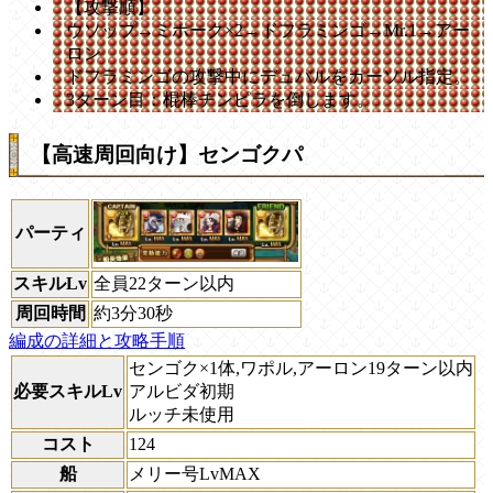
【攻撃順】
ウソップ→ミホーク×2→ドフラミンゴ→Mr.1→アー
ロン
ドフラミンゴの攻撃中にデュバルをカーソル指定。
3ターン目：棍棒チンピラを倒します。
【高速周回向け】センゴクパ
パーティ
スキルLv
全員22ターン以内
周回時間
約3分30秒
編成の詳細と攻略手順
センゴク×1体,ワポル,アーロン19ターン以内
必要スキルLv
アルビダ初期
ルッチ未使用
コスト
124
船
メリー号LvMAX