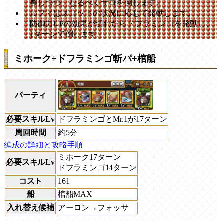
整しつつ、なるべくザコを倒します。
ルフィはスロットの状況に応じて発動します。
防御力UPの効果が切れたらドフラミンゴを発動し、
1ターンで倒します。
ミホーク+ドフラミンゴ斬パ+棺船
パーティ
必要スキルLv
ドフラミンゴとMr.1が17ターン
周回時間
約5分
編成の詳細と攻略手順
ミホーク17ターン
必要スキルLv
ドフラミンゴ14ターン
コスト
161
船
棺船MAX
入れ替え候補
アーロン→フォッサ