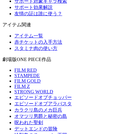
サポート対象キャラ検索
サポート効果解説
友情の証は誰に使う？
アイテム関連
アイテム一覧
赤チケットの入手方法
スタミナ肉の使い方
劇場版ONE PIECE作品
FILM RED
STAMPEDE
FILM GOLD
FILM Z
STRONG WORLD
エピソードオブチョッパー
エピソードオブアラバスタ
カラクリ島のメカ巨兵
オマツリ男爵と秘密の島
呪われた聖剣
デットエンドの冒険