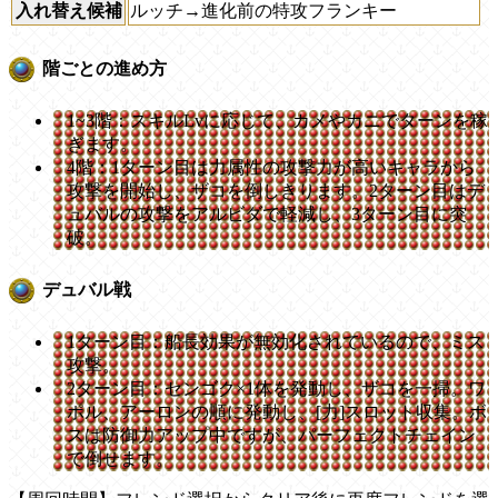
入れ替え候補
ルッチ→進化前の特攻フランキー
階ごとの進め方
1~3階：スキルLvに応じて、カメやカニでターンを稼
ぎます。
4階：1ターン目は力属性の攻撃力が高いキャラから
攻撃を開始し、ザコを倒しきります。2ターン目はデ
ュバルの攻撃をアルビダで軽減し、3ターン目に突
破。
デュバル戦
1ターン目：船長効果が無効化されているので、ミス
攻撃。
2ターン目：センゴク×1体を発動し、ザコを一掃。ワ
ポル、アーロンの順に発動し、[力]スロット収集。ボ
スは防御力アップ中ですが、パーフェクトチェイン
で倒せます。