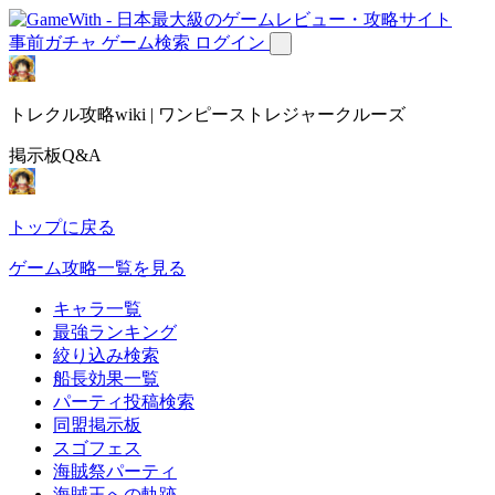
事前ガチャ
ゲーム検索
ログイン
トレクル攻略wiki | ワンピーストレジャークルーズ
掲示板Q&A
トップに戻る
ゲーム攻略一覧を見る
キャラ一覧
最強ランキング
絞り込み検索
船長効果一覧
パーティ投稿検索
同盟掲示板
スゴフェス
海賊祭パーティ
海賊王への軌跡