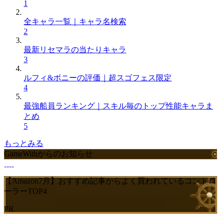
1
全キャラ一覧｜キャラ名検索
2
最新リセマラの当たりキャラ
3
ルフィ&ボニーの評価｜超スゴフェス限定
4
最強船員ランキング｜スキル毎のトップ性能キャラま
とめ
5
もっとみる
GameWithからのお知らせ
【Amazon7月】おすすめ記事からよく買われているコントロ
ーラーTOP4
PR