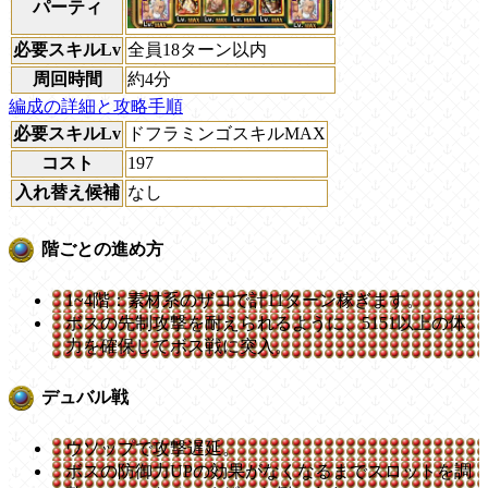
パーティ
必要スキルLv
全員18ターン以内
周回時間
約4分
編成の詳細と攻略手順
必要スキルLv
ドフラミンゴスキルMAX
コスト
197
入れ替え候補
なし
階ごとの進め方
1~4階：素材系のザコで計11ターン稼ぎます。
ボスの先制攻撃を耐えられるように、5151以上の体
力を確保してボス戦に突入。
デュバル戦
ウソップで攻撃遅延。
ボスの防御力UPの効果がなくなるまでスロットを調