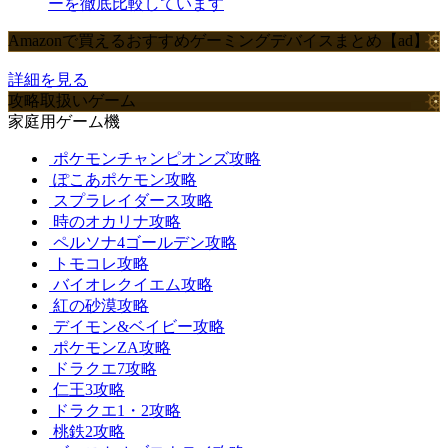
ーを徹底比較しています
Amazonで買えるおすすめゲーミングデバイスまとめ【ad】
詳細を見る
攻略取扱いゲーム
家庭用ゲーム機
ポケモンチャンピオンズ攻略
ぽこあポケモン攻略
スプラレイダース攻略
時のオカリナ攻略
ペルソナ4ゴールデン攻略
トモコレ攻略
バイオレクイエム攻略
紅の砂漠攻略
デイモン&ベイビー攻略
ポケモンZA攻略
ドラクエ7攻略
仁王3攻略
ドラクエ1・2攻略
桃鉄2攻略