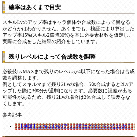
確率はあくまで目安
スキルLvのアップ率はキャラ個体や合成数によって異なる
かどうかはわかりません。あくまでも、検証により算出した
アップ率15%(スキル2倍時30%)を基に必要素材数を仮定し、
実際に合成をした結果の紹介をしています。
残りレベルによって合成数を調整
必殺技LvMAXまで残りのレベルが4以下になった場合は合成
数を調整します。
例としてスキルマまで残り2Lvの場合、5体合成すると2Lvア
ップした際に3体分が過剰になります。必要数に誤差が出る
可能性があるため、残り2Lvの場合は2体合成して誤差をな
くします。
参考記事
【検証】スキルLvのアップ率はどのくらいなのか？