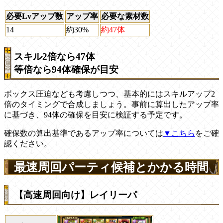
必要Lvアップ数
アップ率
必要な素材数
14
約30%
約47体
スキル2倍なら47体
等倍なら94体確保が目安
ボックス圧迫なども考慮しつつ、基本的にはスキルアップ2
倍のタイミングで合成しましょう。事前に算出したアップ率
に基づき、94体の確保を目安に検証する予定です。
確保数の算出基準であるアップ率については
▼こちら
をご確
認ください。
最速周回パーティ候補とかかる時間
【高速周回向け】レイリーパ