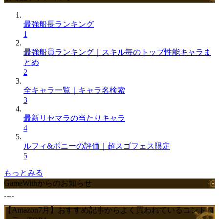
最強船長ランキング
1
最強船員ランキング｜スキル毎のトップ性能キャラま
とめ
2
全キャラ一覧｜キャラ名検索
3
最新リセマラの当たりキャラ
4
ルフィ&ボニーの評価｜超スゴフェス限定
5
もっとみる
GameWithからのお知らせ
【Amazon7月】おすすめ記事からよく買われているコントロ