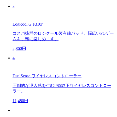
3
Logicool G F310r
コスパ抜群のロジクール製有線パッド。幅広いPCゲー
ムを手軽に楽しめます。
2,860円
4
DualSense ワイヤレスコントローラー
圧倒的な没入感を生むPS5純正ワイヤレスコントロー
ラー。
11,480円