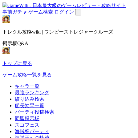
事前ガチャ
ゲーム検索
ログイン
トレクル攻略wiki | ワンピーストレジャークルーズ
掲示板Q&A
トップに戻る
ゲーム攻略一覧を見る
キャラ一覧
最強ランキング
絞り込み検索
船長効果一覧
パーティ投稿検索
同盟掲示板
スゴフェス
海賊祭パーティ
海賊王への軌跡