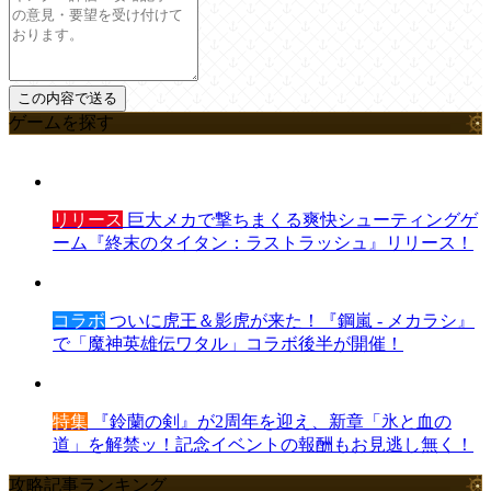
ゲームを探す
リリース
巨大メカで撃ちまくる爽快シューティングゲ
ーム『終末のタイタン：ラストラッシュ』リリース！
コラボ
ついに虎王＆影虎が来た！『鋼嵐 - メカラシ』
で「魔神英雄伝ワタル」コラボ後半が開催！
特集
『鈴蘭の剣』が2周年を迎え、新章「氷と血の
道」を解禁ッ！記念イベントの報酬もお見逃し無く！
攻略記事ランキング