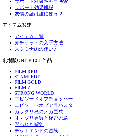
サポート対象キャラ検索
サポート効果解説
友情の証は誰に使う？
アイテム関連
アイテム一覧
赤チケットの入手方法
スタミナ肉の使い方
劇場版ONE PIECE作品
FILM RED
STAMPEDE
FILM GOLD
FILM Z
STRONG WORLD
エピソードオブチョッパー
エピソードオブアラバスタ
カラクリ島のメカ巨兵
オマツリ男爵と秘密の島
呪われた聖剣
デットエンドの冒険