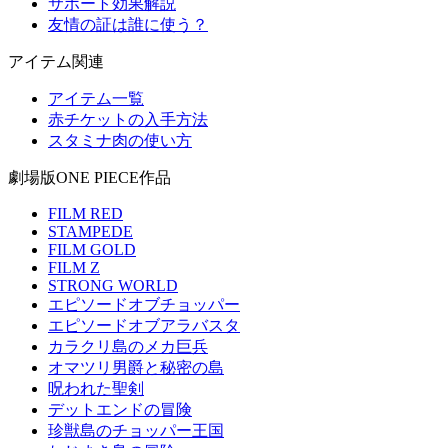
サポート効果解説
友情の証は誰に使う？
アイテム関連
アイテム一覧
赤チケットの入手方法
スタミナ肉の使い方
劇場版ONE PIECE作品
FILM RED
STAMPEDE
FILM GOLD
FILM Z
STRONG WORLD
エピソードオブチョッパー
エピソードオブアラバスタ
カラクリ島のメカ巨兵
オマツリ男爵と秘密の島
呪われた聖剣
デットエンドの冒険
珍獣島のチョッパー王国