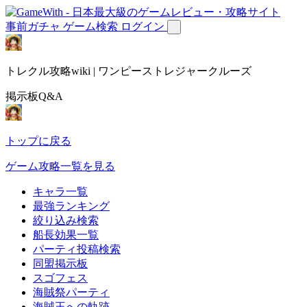
事前ガチャ
ゲーム検索
ログイン
トレクル攻略wiki | ワンピーストレジャークルーズ
掲示板Q&A
トップに戻る
ゲーム攻略一覧を見る
キャラ一覧
最強ランキング
絞り込み検索
船長効果一覧
パーティ投稿検索
同盟掲示板
スゴフェス
海賊祭パーティ
海賊王への軌跡