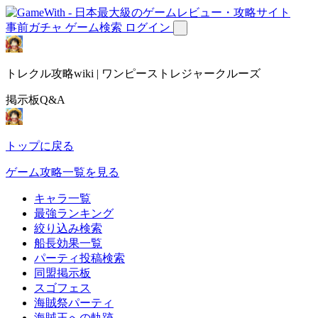
事前ガチャ
ゲーム検索
ログイン
トレクル攻略wiki | ワンピーストレジャークルーズ
掲示板Q&A
トップに戻る
ゲーム攻略一覧を見る
キャラ一覧
最強ランキング
絞り込み検索
船長効果一覧
パーティ投稿検索
同盟掲示板
スゴフェス
海賊祭パーティ
海賊王への軌跡