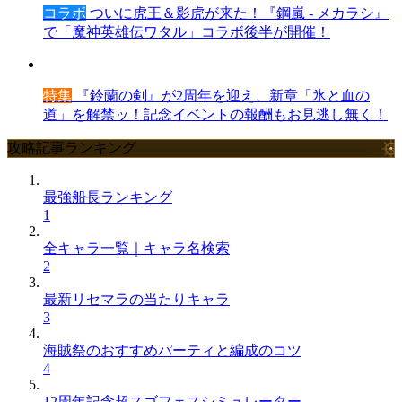
コラボ
ついに虎王＆影虎が来た！『鋼嵐 - メカラシ』
で「魔神英雄伝ワタル」コラボ後半が開催！
特集
『鈴蘭の剣』が2周年を迎え、新章「氷と血の
道」を解禁ッ！記念イベントの報酬もお見逃し無く！
攻略記事ランキング
最強船長ランキング
1
全キャラ一覧｜キャラ名検索
2
最新リセマラの当たりキャラ
3
海賊祭のおすすめパーティと編成のコツ
4
12周年記念超スゴフェスシミュレーター