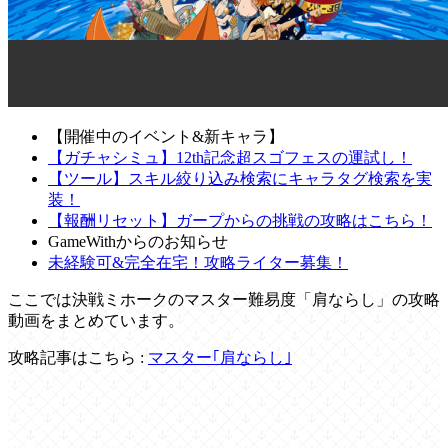
【開催中のイベント&新キャラ】
【ガチャシミュ】12th記念超スゴフェスの運試し！
【ツール】スキル絞り込み検索にキャラタグ検索を実
装！
【報酬リセット】ガープからの挑戦の攻略はこちら！
GameWithからのお知らせ
未経験可&完全在宅！攻略ライター募集！
ここでは決戦ミホークのマスター難易度「肩ならし」の攻略
動画をまとめています。
攻略記事はこちら :
マスター｢肩ならし｣