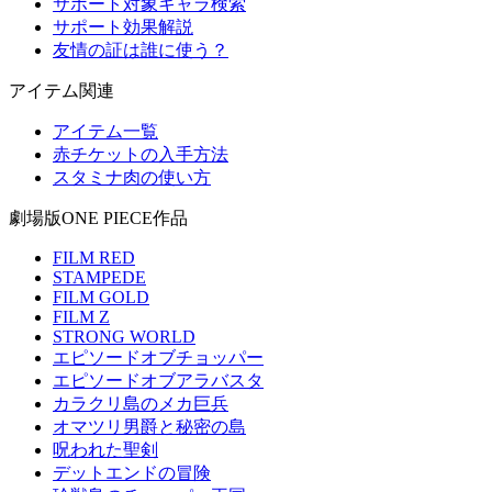
サポート対象キャラ検索
サポート効果解説
友情の証は誰に使う？
アイテム関連
アイテム一覧
赤チケットの入手方法
スタミナ肉の使い方
劇場版ONE PIECE作品
FILM RED
STAMPEDE
FILM GOLD
FILM Z
STRONG WORLD
エピソードオブチョッパー
エピソードオブアラバスタ
カラクリ島のメカ巨兵
オマツリ男爵と秘密の島
呪われた聖剣
デットエンドの冒険